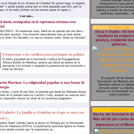
Andrés Garrigó fundó 
r en el Sínodo de los Jóvenes de Córdoba? En primer lugar, te impacta
Producciones,una produ
der” y quizás puedes pensar que no estás preparado para ello, pero la
especializada en la transm
upo, al ser todos jóvenes con las mismas ganas de seguir a...
valores a través de docume
películas, reportajes…et
Leer más...
el duelo, acompañar en la esperanza cristiana esta
dad
A solas con...
O.INFO.- En numerosas casas, habrá un ser querido que nos falta y
Alicia V. Rubio: «El fe
stá entre nosotros. Una situación especialmente dura en estas fechas
totalitario ha endurec
 el título “Es Navidad y en casa no estamos todos. Duelo en Navidad”,
postura, exigiendo le
generan...
Formaremos a los católicos para participar en política
El nuevo presidente de la Asociación Católica de Propagandistas,
Alfonso Bullón de Mendoza, anuncia que abrirá las puertas de la
asociación a los jóvenes y expandirá la presencia de esta institución a
todas las diócesis...
El pasado 28 de febrero
Asociación de Mujeres por
a­vier Bu­rrie­za: La re­li­gio­si­dad po­pu­lar es una for­ma de
Mundial celebró en Madr
­tur­gia
Jornada sobre 'La Ideolo
Género en la Sociedad' en
 he­cho, a ra­vés de este li­bro se pre­ten­de que des­de las di­fe­ren­tes di­men­
cuyos paneles...
o­nes de la Se­ma­na San­ta en Cas­ti­lla y León, al­can­zar sus esen­cias ar­tís­
e es im­po­si­ble co­no­cer las obras de los es­cul­to­res-ima­gi­ne­ros...
A solas con...
 Ga­lin­do: La fa­mi­lia es el ám­bi­to en el que se cre­ce con
Rector del Seminario de 
­tad y...
Más del 90 por ciento d
er­do­te Ángel Ga­lin­do Gar­cía es doc­tor en Teo­lo­gía por la Uni­ver­si­dad
ingresaron en el Menor
fi­cia de Sa­la­man­ca (UPSA). La pu­bli­ca­ción quin­ce­nal Igle­sia en Pla­sen­
e­vis­ta don­de sos­tie­ne que “el ma­tri­mo­nio no...