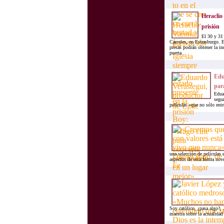
Heraclio 
prisión
El 30 y 31
Cárceles, en Estrasburgo. 
presas podrán obtener la in
puerta...
Edua
par
Edua
segun
películas «que no sólo ent
una selección de películas 
aspectos de esta forma nove
Soy católico, ¿pasa algo?,
maestra sobre la actualidad 