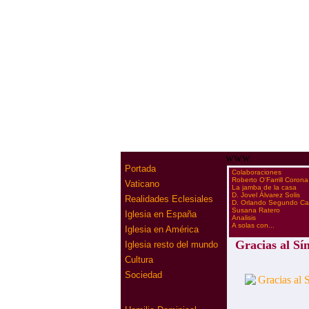
www
Portada
·
Colaboraciones
·
Roberto O'Farrill Corona
Vaticano
·
La jamba de la casa
·
D. Jovel Álvarez Solis
Realidades Eclesiales
·
D. Orlando Segundo C
·
Susana Ratero
Iglesia en España
·
Analisis
·
A solas con...
Iglesia en América
Gracias al Sí
Iglesia resto del mundo
Cultura
Sociedad