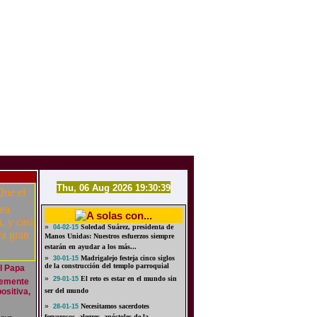
Thu, 06 Aug 2026 19:30:39
»
Soledad Suárez, presidenta de
04-02-15
Manos Unidas: Nuestros esfuerzos siempre
estarán en ayudar a los más...
»
Madrigalejo festeja cinco siglos
30-01-15
de la construcción del templo parroquial
el Papa
»
El reto es estar en el mundo sin
29-01-15
temente
ositiva,
ser del mundo
»
Necesitamos sacerdotes
28-01-15
fervorosos, alegres, apóstoles de la