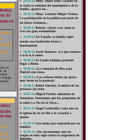
»
Mons. Mario Iceta: Cuando no
29-10-14
se cuida la realidad del matrimonio o de la
familia, aparece un...
 Muñoz,
»
Mons. Gerardo Melgar Viciosa:
14-10-14
a: El
La participación en la política por parte de
uando se
los laicos cristianos...
»
Bernal: «Junto a un santo se
20-09-14
vive con gran normalidad»
»
En España, la familia sigue
11-09-14
siendo una institución básica y
fundamental.
»
Javier Barbero: «Lo que conduce
08-09-14
a la fe es el amor»
»
El Estado Islámico pretende
08-09-14
llegar a Roma
sca el
»
«La voluntad de Dios para
05-09-14
e, la
Madrid está clara»
nuela
»
«Los reclusos tienen un apoyo
04-09-14
 Priego
muy fuerte en la pastoral»
minado
»
Rafael Sánchez, el músico de las
12-08-14
personas sin techo
»
Miguel Fuertes, misionero en
30-07-14
Amazonas: Intentamos que los programas de
la radio La Voz de la Selva...
cultura
»
Ángel Cordovilla: Cada uno en
28-07-14
tución
la Iglesia ha de ser fiel a su vocación y
ue hay
misión
»
Una tesina que sorprende por su
21-07-14
temática
»
«Nos encontramos ante un
12-07-14
ataque en toda regla contra la asignatura de
Religión»