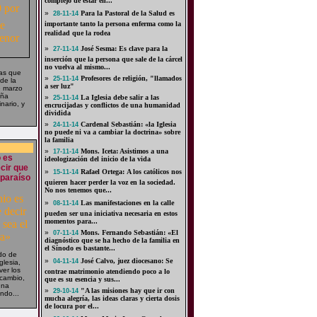
complejo de estar en...
»
Para la Pastoral de la Salud es
28-11-14
importante tanto la persona enferma como la
realidad que la rodea
»
José Sesma: Es clave para la
27-11-14
inserción que la persona que sale de la cárcel
no vuelva al mismo...
tas que
»
Profesores de religión, "llamados
25-11-14
de la
a ser luz"
e marzo
aña
»
La Iglesia debe salir a las
25-11-14
nario, y
encrucijadas y conflictos de una humanidad
dividida
»
Cardenal Sebastián: «la Iglesia
24-11-14
no puede ni va a cambiar la doctrina» sobre
la familia
»
Mons. Iceta: Asistimos a una
17-11-14
 es
ideologización del inicio de la vida
ecir que
»
Rafael Ortega: A los católicos nos
15-11-14
 paraíso
quieren hacer perder la voz en la sociedad.
No nos tenemos que...
»
Las manifestaciones en la calle
08-11-14
pueden ser una iniciativa necesaria en estos
momentos para...
»
Mons. Fernando Sebastián: «El
07-11-14
diagnóstico que se ha hecho de la familia en
el Sínodo es bastante...
do de
»
José Calvo, juez diocesano: Se
04-11-14
glesia,
ver los
contrae matrimonio atendiendo poco a lo
 cambio,
que es su esencia y sus...
una
»
"A las misiones hay que ir con
29-10-14
ndo...
mucha alegría, las ideas claras y cierta dosis
de locura por el...