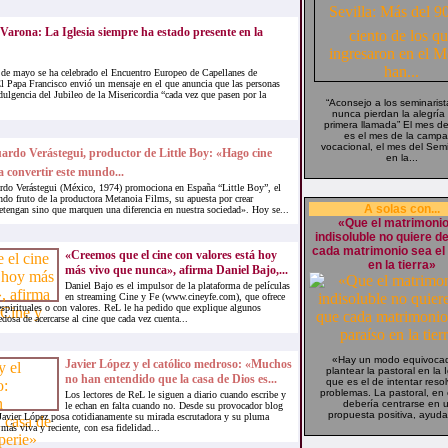
Varona: La Iglesia siempre ha estado presente en la
 de mayo se ha celebrado el Encuentro Europeo de Capellanes de
El Papa Francisco envió un mensaje en el que anuncia que las personas
dulgencia del Jubileo de la Misericordia “cada vez que pasen por la
“Aconsejo a los seminaris
nunca pierdan la alegría 
primera llamada” El mes d
es el mes de la camp
vocacional, el mes del Semi
rdo Verástegui, productor de Little Boy: «Hago cine
en la...
a convertir este mundo...
rdo Verástegui (México, 1974) promociona en España “Little Boy”, el
do fruto de la productora Metanoia Films, su apuesta por crear
A solas con...
retengan sino que marquen una diferencia en nuestra sociedad». Hoy se...
«Que el matrimonio
indisoluble no quiere d
cada matrimonio sea el
«Creemos que el cine con valores está hoy
en la tierra»
más vivo que nunca», afirma Daniel Bajo,...
Daniel Bajo es el impulsor de la plataforma de películas
en streaming Cine y Fe (www.cineyfe.com), que ofrece
espirituales o con valores. ReL le ha pedido que explique algunos
dosa de acercarse al cine que cada vez cuenta...
«Hay un modo equivoca
Javier López y el católico medroso: «Muchos
plantear la pastoral en la I
no han entendido que la casa de Dios es...
que es el de intentar resol
problemas. La pastoral, en
Los lectores de ReL le siguen a diario cuando escribe y
debería centrarse en 
le echan en falta cuando no. Desde su provocador blog
propuesta positiva, ayuda
 Javier López posa cotidianamente su mirada escrutadora y su pluma
más viva y reciente, con esa fidelidad...