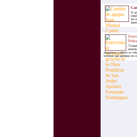
Cam
Si q
tiene
mí m
herma
Entre
Pedro
"Cuando
sentido
dispuestos a ofrecer su vi
tuvieron que quedarse en ca