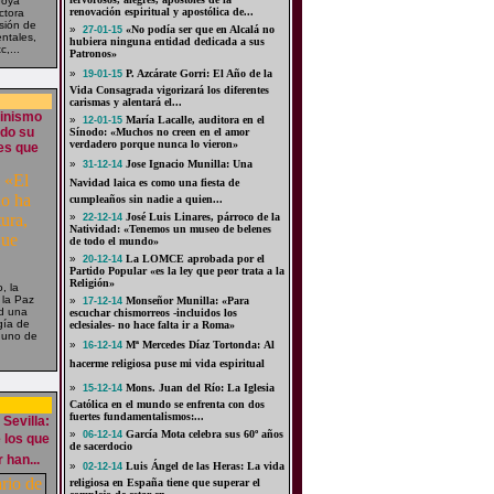
Goya
renovación espiritual y apostólica de...
ctora
isión de
»
«No podía ser que en Alcalá no
27-01-15
ntales,
hubiera ninguna entidad dedicada a sus
c,...
Patronos»
»
P. Azcárate Gorri: El Año de la
19-01-15
Vida Consagrada vigorizará los diferentes
carismas y alentará el...
minismo
»
María Lacalle, auditora en el
12-01-15
ido su
Sínodo: «Muchos no creen en el amor
verdadero porque nunca lo vieron»
yes que
»
Jose Ignacio Munilla: Una
31-12-14
Navidad laica es como una fiesta de
cumpleaños sin nadie a quien...
»
José Luis Linares, párroco de la
22-12-14
Natividad: «Tenemos un museo de belenes
de todo el mundo»
»
La LOMCE aprobada por el
20-12-14
Partido Popular «es la ley que peor trata a la
Religión»
, la
 la Paz
»
Monseñor Munilla: «Para
17-12-14
id una
escuchar chismorreos -incluidos los
gía de
eclesiales- no hace falta ir a Roma»
 uno de
»
Mª Mercedes Díaz Tortonda: Al
16-12-14
hacerme religiosa puse mi vida espiritual
»
Mons. Juan del Río: La Iglesia
15-12-14
Católica en el mundo se enfrenta con dos
fuertes fundamentalismos:...
Sevilla:
»
García Mota celebra sus 60º años
06-12-14
e los que
de sacerdocio
 han...
»
Luis Ángel de las Heras: La vida
02-12-14
religiosa en España tiene que superar el