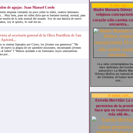
A solas con...
bio de agujas: Juan Manuel Cotelo
Madre Manuela Gómez
uieres empezar contando un poco sobre tu niñez, cuantos hermanos
religiosa concepcionist
s... Muy bien, pues mi niñez diría que es bastante normal, normal, para
e resulta de lo más normal del mundo. Soy de una familia de nueve
corazón sólo cambia c
nos, soy el quinto, lo cual era un...
encuentra...
vista al secretario general de la Obra Pontificia de San
 Apóstol,...
 se sienten llamados por Cristo, los jóvenes son generosos" "He
 de nuevo la alegría de ser sacerdote misionero, encontrando jóvenes
da al Señor" I "Hemos ayudado a un Seminario cuyos seminaristas
sa por...
«La vida contemplativa bu
bien definitivo del hombr
salvación» La Madre Ma
Gómez Muñoz es natural de
de Córdoba. Al haber ter
sus...
A solas con...
Estrella Merchán: La 
permisiva de la prosti
hace que no veamos q
más allá de...