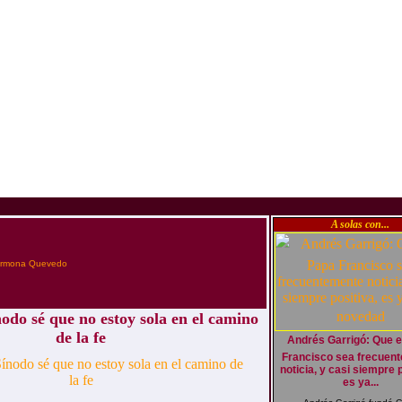
A solas con...
armona Quevedo
nodo sé que no estoy sola en el camino
de la fe
Andrés Garrigó: Que 
Francisco sea frecuen
noticia, y casi siempre p
es ya...