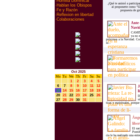
·
Homilia Dominical
¿Qué te animó a participa
·
Hablan los Obispos
al proponerte como “lí
·
Fe y Razón
propuesta de gr
·
Reflexion en libertad
·
Colaboraciones
Ante 
Navi
CAMINE
ya no e
próximas a la Navidad. Con
la...
Oct 2025
Mo
Tu
We
Th
Fr
Sa
Su
1
2
3
4
5
6
7
8
9
10
11
12
J
13
14
15
16
17
18
19
li
20
21
22
23
24
25
26
De
si
27
28
29
30
31
ti­cas y es­pi­ri­tua­les, por­qu
Ángel
li­ber
El sa­c
Pon­ti­
cia le ha rea­li­za­do una en­tr