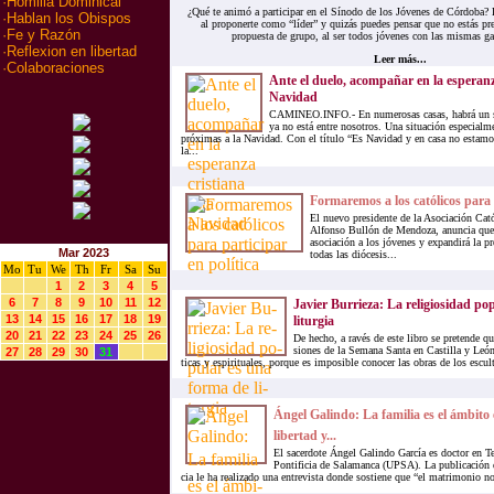
·
Homilia Dominical
¿Qué te animó a participar en el Sínodo de los Jóvenes de Córdoba? 
·
Hablan los Obispos
al proponerte como “líder” y quizás puedes pensar que no estás pre
·
Fe y Razón
propuesta de grupo, al ser todos jóvenes con las mismas ga
·
Reflexion en libertad
Leer más...
·
Colaboraciones
Ante el duelo, acompañar en la esperanz
Navidad
CAMINEO.INFO.- En numerosas casas, habrá un se
ya no está entre nosotros. Una situación especialme
próximas a la Navidad. Con el título “Es Navidad y en casa no estam
la...
Formaremos a los católicos para p
El nuevo presidente de la Asociación Cat
Alfonso Bullón de Mendoza, anuncia que a
asociación a los jóvenes y expandirá la pr
Mar 2023
todas las diócesis...
Mo
Tu
We
Th
Fr
Sa
Su
1
2
3
4
5
6
7
8
9
10
11
12
Ja­vier Bu­rrie­za: La re­li­gio­si­dad p
13
14
15
16
17
18
19
li­tur­gia
20
21
22
23
24
25
26
De he­cho, a ra­vés de este li­bro se pre­ten­de que
sio­nes de la Se­ma­na San­ta en Cas­ti­lla y León, 
27
28
29
30
31
ti­cas y es­pi­ri­tua­les, por­que es im­po­si­ble co­no­cer las obras de los es­cul­
Ángel Ga­lin­do: La fa­mi­lia es el ám­bi­to
li­ber­tad y...
El sa­cer­do­te Ángel Ga­lin­do Gar­cía es doc­tor en Te
Pon­ti­fi­cia de Sa­la­man­ca (UPSA). La pu­bli­ca­ción 
cia le ha rea­li­za­do una en­tre­vis­ta don­de sos­tie­ne que “el ma­tri­mo­nio no