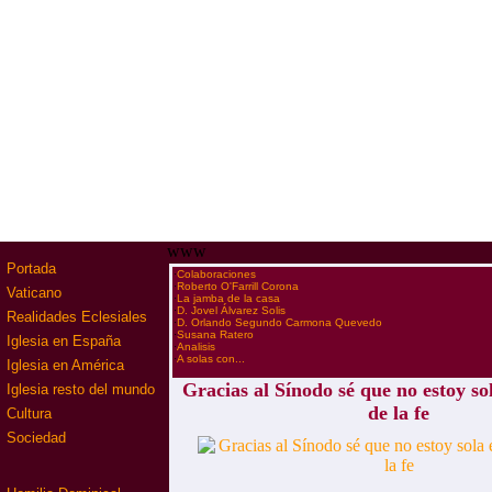
www
Portada
·
Colaboraciones
·
Roberto O'Farrill Corona
Vaticano
·
La jamba de la casa
·
D. Jovel Álvarez Solis
Realidades Eclesiales
·
D. Orlando Segundo Carmona Quevedo
·
Susana Ratero
Iglesia en España
·
Analisis
·
A solas con...
Iglesia en América
Gracias al Sínodo sé que no estoy so
Iglesia resto del mundo
de la fe
Cultura
Sociedad