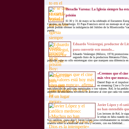
Heraclio Varona: La Iglesia siempre ha est
prisión
El 30 y 31 de mayo se ha celebrado el Encuentro Euro
Cárceles, en Estrasburgo. El Papa Francisco envió un mensaje en el qu
presas podrán obtener la indulgencia del Jubileo de la Misericordia “ca
puerta...
Eduardo Verástegui, productor de Litt
para convertir este mundo...
Eduardo Verástegui (México, 1974) promociona 
segundo fruto de la productora Metanoia Films, 
películas «que no sólo entretengan sino que marquen una diferencia en
«Creemos que el cine 
más vivo que nunca», 
Daniel Bajo es el impulsor 
en streaming Cine y Fe (ww
una selección de películas espirituales o con valores. ReL le ha pedid
aspectos de esta forma novedosa de acercarse al cine que cada vez cuent
Javier López y el ca
no han entendido que 
Los lectores de ReL le sigu
le echan en falta cuando n
Soy católico, ¿pasa algo?, Javier López posa cotidianamente su mirada
maestra sobre la actualidad más viva y reciente, con esa fidelidad...