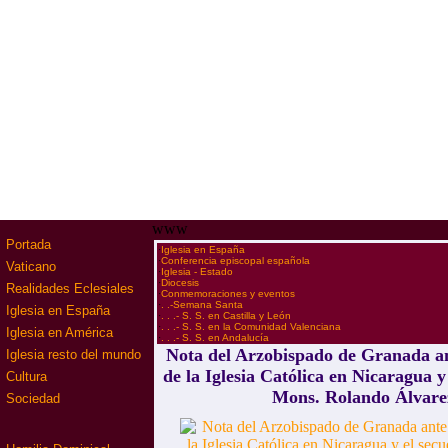
www
Portada
·
Iglesia en España
·
Conferencia episcopal española
Vaticano
·
Iglesia - Estado
·
Diocesis
Realidades Eclesiales
·
Conmemoraciones y eventos
·
. .-Semana Santa
Iglesia en España
·
. . .- S. S. en Castilla y León
·
. . .- S. S. en la Comunidad Valenciana
Iglesia en América
·
. . .- S. S. en Andalucía
Nota del Arzobispado de Granada an
Iglesia resto del mundo
de la Iglesia Católica en Nicaragua y
Cultura
Mons. Rolando Álvare
Sociedad