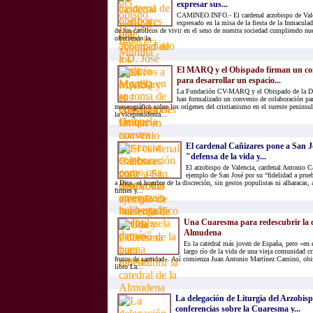
expresar sus...
CAMINEO.INFO.- El cardenal arzobispo de Vale
expresado en la misa de la fiesta de la Inmacula
de los católicos de vivir en el seno de nuestra sociedad cumpliendo nue
ofreciendo la...
El MARQ y el Obispado firman un con
para desarrollar un espacio...
La Fundación CV-MARQ y el Obispado de la Dió
han formalizado un convenio de colaboración par
museográfico sobre los orígenes del cristianismo en el sureste peninsul
la vicepresidenta...
El cardenal Cañizares pone a San 
"defensa de la vida y...
El arzobispo de Valencia, cardenal Antonio Ca
ejemplo de San José por su “fidelidad a prue
a Dios, el hombre de la discreción, sin gestos populistas ni alharacas,
firmes y...
Una Cuaresma para redescubrir la c
Almudena
Es la catedral más joven de España, pero «en 
largo río de la vida de una vieja comunidad c
frutos de santidad». Así comienza Juan Antonio Martínez Camino, obi
libro La...
La delegación de Liturgia del Arzobis
conferencias sobre la Cuaresma y...