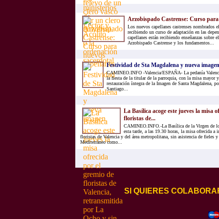
Arzobispado Castrense: Curso para 
Los nuevos capellanes castrenses nombrados el
recibiendo un curso de adaptación en las depe
capellanes están recibiendo enseñanzas sobre e
Arzobispado Castrense y los fundamentos...
Festividad de Sta Magdalena y nueva image
CAMINEO.INFO -Valencia/ESPAÑA- La pedanía Valencian
la fiesta de la titular de la parroquia, con la misa mayor 
restauración íntegra de la Imagen de Santa Magdalena, por 
Santiago...
La Basílica acoge este jueves la misa o
floristas de...
CAMINEO.INFO.-La Basílica de la Virgen de l
esta tarde, a las 19.30 horas, la misa ofrecida a
floristas de Valencia y del área metropolitana, sin asistencia de fieles
Mediterráneo como...
SI QUIERES COLABORA