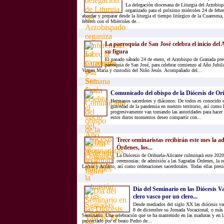
La delegación diocesana de Liturgia del Arzobisp
organizado para el próximo miércoles 24 de febre
abordar y preparar desde la liturgia el tiempo litúrgico de la Cuaresma
febrero con el Miércoles de...
La parroquia de San José celebra el inicio del
su figura
El pasado sábado 24 de enero, el Arzobispo de Granada pres
parroquia de San José, para celebrar comienzo al Año Jubila
Virgen María y custodio del Niño Jesús. Acompañado del...
Comunicado del obispo de la Diócesis de Or
Hermanos sacerdotes y diáconos: De todos es conocido 
gravedad de la pandemia en nuestro territorio, así como
progresivamente van tomando las autoridades para hacer f
estos duros momentos deseo compartir con...
Trece seminaristas recibirán este mes la a
Órdenes, los...
La Diócesis de Orihuela-Alicante culminará este 2020
ceremonias: de admisión a las Sagradas Órdenes, la r
Lector y Acólito, así como ordenaciones sacerdotales. Todas ellas presid
Día del Seminario en las Diócesis Va
clero vasco por un clero...
Desde mediados del siglo XX las diócesis va
8 de diciembre su Jornada Vocacional, o más
Seminario. Una celebración que se ha mantenido en las maduras y en la
proyectado por el beato Pedro de...