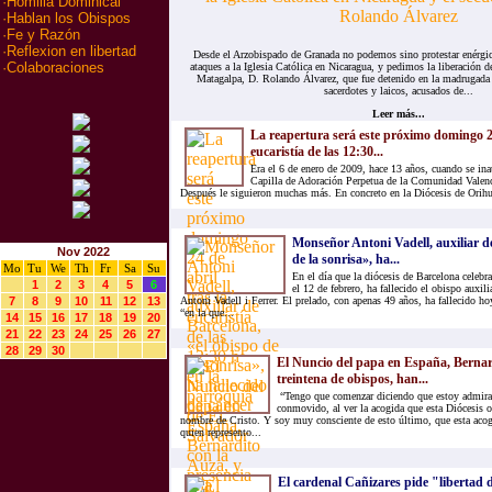
·
Homilia Dominical
·
Hablan los Obispos
·
Fe y Razón
·
Reflexion en libertad
Desde el Arzobispado de Granada no podemos sino protestar enérgi
·
Colaboraciones
ataques a la Iglesia Católica en Nicaragua, y pedimos la liberación d
Matagalpa, D. Rolando Álvarez, que fue detenido en la madrugada 
sacerdotes y laicos, acusados de...
Leer más...
La reapertura será este próximo domingo 24
eucaristía de las 12:30...
Era el 6 de enero de 2009, hace 13 años, cuando se ina
Capilla de Adoración Perpetua de la Comunidad Valenc
Después le siguieron muchas más. En concreto en la Diócesis de Orihue
Monseñor Antoni Vadell, auxiliar de
Nov 2022
de la sonrisa», ha...
Mo
Tu
We
Th
Fr
Sa
Su
En el día que la diócesis de Barcelona celebra
1
2
3
4
5
6
el 12 de febrero, ha fallecido el obispo auxi
7
8
9
10
11
12
13
Antoni Vadell i Ferrer. El prelado, con apenas 49 años, ha fallecido ho
“en la que...
14
15
16
17
18
19
20
21
22
23
24
25
26
27
28
29
30
El Nuncio del papa en España, Bernar
treintena de obispos, han...
“Tengo que comenzar diciendo que estoy admira
conmovido, al ver la acogida que esta Diócesis of
nombre de Cristo. Y soy muy consciente de esto último, que esta acogi
quien represento...
El cardenal Cañizares pide "libertad de