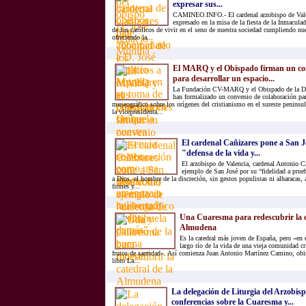
expresar sus...
CAMINEO.INFO.- El cardenal arzobispo de Vale
expresado en la misa de la fiesta de la Inmacula
de los católicos de vivir en el seno de nuestra sociedad cumpliendo nue
ofreciendo la...
El MARQ y el Obispado firman un con
para desarrollar un espacio...
La Fundación CV-MARQ y el Obispado de la Dió
han formalizado un convenio de colaboración par
museográfico sobre los orígenes del cristianismo en el sureste peninsul
la vicepresidenta...
El cardenal Cañizares pone a San 
"defensa de la vida y...
El arzobispo de Valencia, cardenal Antonio Ca
ejemplo de San José por su “fidelidad a prue
a Dios, el hombre de la discreción, sin gestos populistas ni alharacas,
firmes y...
Una Cuaresma para redescubrir la c
Almudena
Es la catedral más joven de España, pero «en 
largo río de la vida de una vieja comunidad c
frutos de santidad». Así comienza Juan Antonio Martínez Camino, obi
libro La...
La delegación de Liturgia del Arzobis
conferencias sobre la Cuaresma y...