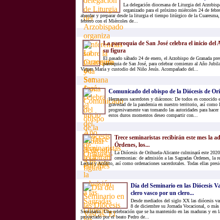
La delegación diocesana de Liturgia del Arzobisp
organizado para el próximo miércoles 24 de febre
abordar y preparar desde la liturgia el tiempo litúrgico de la Cuaresma
febrero con el Miércoles de...
La parroquia de San José celebra el inicio del
su figura
El pasado sábado 24 de enero, el Arzobispo de Granada pres
parroquia de San José, para celebrar comienzo al Año Jubila
Virgen María y custodio del Niño Jesús. Acompañado del...
Comunicado del obispo de la Diócesis de Or
Hermanos sacerdotes y diáconos: De todos es conocido 
gravedad de la pandemia en nuestro territorio, así como
progresivamente van tomando las autoridades para hacer f
estos duros momentos deseo compartir con...
Trece seminaristas recibirán este mes la a
Órdenes, los...
La Diócesis de Orihuela-Alicante culminará este 2020
ceremonias: de admisión a las Sagradas Órdenes, la r
Lector y Acólito, así como ordenaciones sacerdotales. Todas ellas presid
Día del Seminario en las Diócesis Va
clero vasco por un clero...
Desde mediados del siglo XX las diócesis va
8 de diciembre su Jornada Vocacional, o más
Seminario. Una celebración que se ha mantenido en las maduras y en la
proyectado por el beato Pedro de...