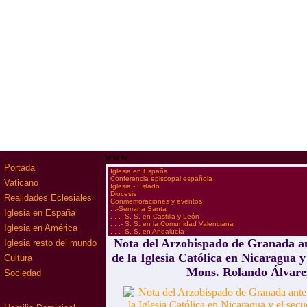
www
Portada
·
Iglesia en España
·
Conferencia episcopal española
Vaticano
·
Iglesia - Estado
·
Diocesis
Realidades Eclesiales
·
Conmemoraciones y eventos
·
. .-Semana Santa
Iglesia en España
·
. . .- S. S. en Castilla y León
·
. . .- S. S. en la Comunidad Valenciana
Iglesia en América
·
. . .- S. S. en Andalucía
Nota del Arzobispado de Granada an
Iglesia resto del mundo
de la Iglesia Católica en Nicaragua y
Cultura
Mons. Rolando Álvare
Sociedad