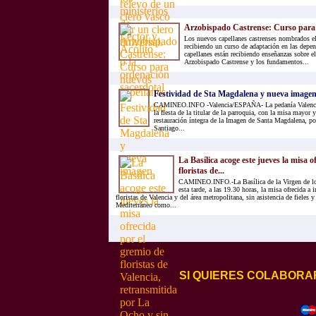
Arzobispado Castrense: Curso para 
Los nuevos capellanes castrenses nombrados el
recibiendo un curso de adaptación en las depe
capellanes están recibiendo enseñanzas sobre e
Arzobispado Castrense y los fundamentos...
Festividad de Sta Magdalena y nueva image
CAMINEO.INFO -Valencia/ESPAÑA- La pedanía Valencian
la fiesta de la titular de la parroquia, con la misa mayor 
restauración íntegra de la Imagen de Santa Magdalena, por 
Santiago...
La Basílica acoge este jueves la misa o
floristas de...
CAMINEO.INFO.-La Basílica de la Virgen de l
esta tarde, a las 19.30 horas, la misa ofrecida a
floristas de Valencia y del área metropolitana, sin asistencia de fieles
Mediterráneo como...
SI QUIERES COLABORA