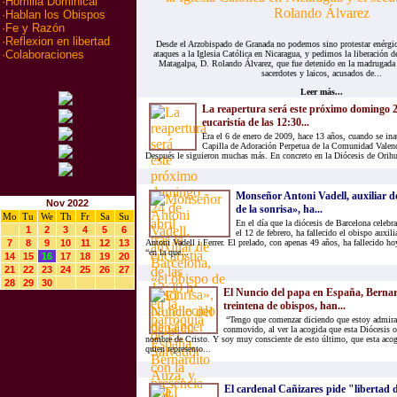
·
Homilia Dominical
·
Hablan los Obispos
·
Fe y Razón
·
Reflexion en libertad
Desde el Arzobispado de Granada no podemos sino protestar enérgi
·
Colaboraciones
ataques a la Iglesia Católica en Nicaragua, y pedimos la liberación d
Matagalpa, D. Rolando Álvarez, que fue detenido en la madrugada 
sacerdotes y laicos, acusados de...
Leer más...
La reapertura será este próximo domingo 24
eucaristía de las 12:30...
Era el 6 de enero de 2009, hace 13 años, cuando se ina
Capilla de Adoración Perpetua de la Comunidad Valenc
Después le siguieron muchas más. En concreto en la Diócesis de Orihue
Monseñor Antoni Vadell, auxiliar de
Nov 2022
de la sonrisa», ha...
Mo
Tu
We
Th
Fr
Sa
Su
En el día que la diócesis de Barcelona celebra
1
2
3
4
5
6
el 12 de febrero, ha fallecido el obispo auxi
7
8
9
10
11
12
13
Antoni Vadell i Ferrer. El prelado, con apenas 49 años, ha fallecido ho
“en la que...
14
15
16
17
18
19
20
21
22
23
24
25
26
27
28
29
30
El Nuncio del papa en España, Bernar
treintena de obispos, han...
“Tengo que comenzar diciendo que estoy admira
conmovido, al ver la acogida que esta Diócesis of
nombre de Cristo. Y soy muy consciente de esto último, que esta acogi
quien represento...
El cardenal Cañizares pide "libertad de