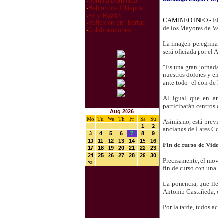
·
Homilia Dominical
·
Hablan los Obispos
·
Fe y Razón
CAMINEO.INFO.-
El
·
Reflexion en libertad
de los Mayores de Va
·
Colaboraciones
La imagen peregrina 
será oficiada por el
“Es una gran jornada
nuestros dolores y e
ante todo- el don de 
Al igual que en ant
participarán centros 
Aug 2026
Mo
Tu
We
Th
Fr
Sa
Su
Asimismo, está previ
1
2
ancianos de Lares Co
3
4
5
6
7
8
9
10
11
12
13
14
15
16
Fin de curso de Vid
17
18
19
20
21
22
23
24
25
26
27
28
29
30
Precisamente, el mov
31
fin de curso con una
La ponencia, que lle
Antonio Castañeda, c
Por la tarde, todos a