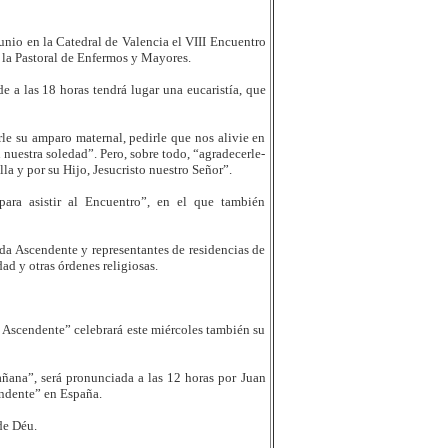
junio en la Catedral de Valencia el VIII Encuentro
 la Pastoral de Enfermos y Mayores.
 a las 18 horas tendrá lugar una eucaristía, que
rle su amparo maternal, pedirle que nos alivie en
 nuestra soledad”. Pero, sobre todo, “agradecerle-
la y por su Hijo, Jesucristo nuestro Señor”.
para asistir al Encuentro”, en el que también
da Ascendente y representantes de residencias de
d y otras órdenes religiosas.
 Ascendente” celebrará este miércoles también su
añana”, será pronunciada a las 12 horas por Juan
ndente” en España.
de Déu.