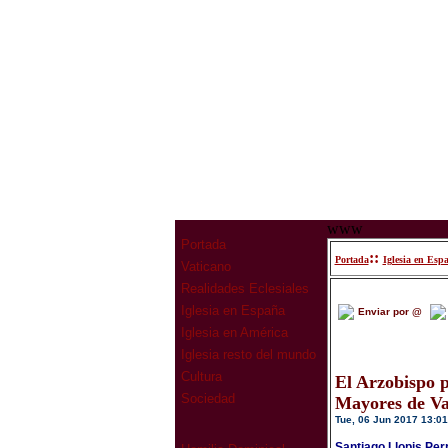
www
Portada
::
Portada
Iglesia en Esp
Vaticano
Realidades Eclesiales
Iglesia en España
Enviar por @
Iglesia en América
Iglesia resto del mundo
Cultura
El Arzobispo p
Sociedad
Mayores de Va
Tue, 06 Jun 2017 13:01
Santiago Llopis Pe