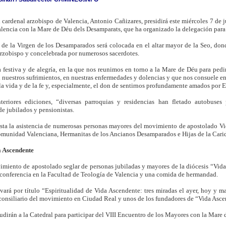
 cardenal arzobispo de Valencia, Antonio Cañizares, presidirá este miércoles 7 de 
lencia con la Mare de Déu dels Desamparats, que ha organizado la delegación para
de la Virgen de los Desamparados será colocada en el altar mayor de la Seo, donde
 Arzobispo y concelebrada por numerosos sacerdotes.
 festiva y de alegría, en la que nos reunimos en torno a la Mare de Déu para pedi
n nuestros sufrimientos, en nuestras enfermedades y dolencias y que nos consuele en
la vida y de la fe y, especialmente, el don de sentirnos profundamente amados por El
eriores ediciones, “diversas parroquias y residencias han fletado autobuses 
de jubilados y pensionistas.
sta la asistencia de numerosas personas mayores del movimiento de apostolado Vi
munidad Valenciana, Hermanitas de los Ancianos Desamparados e Hijas de la Carida
a Ascendente
imiento de apostolado seglar de personas jubiladas y mayores de la diócesis “Vida
 conferencia en la Facultad de Teología de Valencia y una comida de hermandad.
vará por título “Espiritualidad de Vida Ascendente: tres miradas el ayer, hoy y m
onsiliario del movimiento en Ciudad Real y unos de los fundadores de “Vida Asce
cudirán a la Catedral para participar del VIII Encuentro de los Mayores con la Mare 