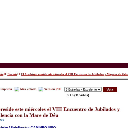
::
::
aña
Diocesis
El Arzobispo preside este miércoles el VIII Encuentro de Jubilados y Mayores de Vale
Imprimir
Más votado
Versión PDF
5 / 5
(11 Votos)
reside este miércoles el VIII Encuentro de Jubilados y
lencia con la Mare de Déu
:00
rpinán / Subdirector CAMINEO.INFO