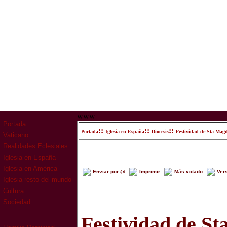
www
Portada
::
::
::
Portada
Iglesia en España
Diocesis
Festividad de Sta Mag
Vaticano
Realidades Eclesiales
Iglesia en España
Iglesia en América
Enviar por @
Imprimir
Más votado
Ver
Iglesia resto del mundo
Cultura
Sociedad
Festividad de S