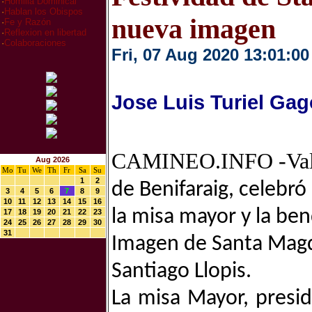
·
Homilia Dominical
·
Hablan los Obispos
nueva imagen
·
Fe y Razón
·
Reflexion en libertad
·
Colaboraciones
Fri, 07 Aug 2020 13:01:00
Jose Luis Turiel Gag
CAMINEO.INFO -Va
Aug 2026
Mo
Tu
We
Th
Fr
Sa
Su
1
2
de Benifaraig, celebró 
3
4
5
6
7
8
9
10
11
12
13
14
15
16
la misa mayor y la ben
17
18
19
20
21
22
23
24
25
26
27
28
29
30
31
Imagen de Santa Magdal
Santiago Llopis.
La misa Mayor, presidi