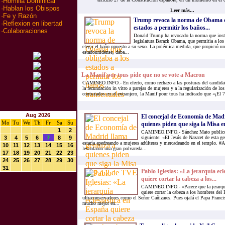
·
Homilia Dominical
·
Hablan los Obispos
Leer más...
·
Fe y Razón
Trump revoca la norma de Obama q
·
Reflexion en libertad
estados a permitir los baños...
·
Colaboraciones
Donald Trump ha revocado la norma que insta
legislatura Barack Obama, que permitía a los
elegir el baño opuesto a su sexo. La polémica medida, que propició un
estadounidense, daba...
La Manif por tous pide que no se vote a Macron
CAMINEO.INFO.- En efecto, como rechazo a las posturas del candidato
la fecundación in vitro a parejas de mujeres y a la regularización de los
contratados en el extranjero, la Manif pour tous ha indicado que «¡El 
Aug 2026
El concejal de Economía de Mad
Mo
Tu
We
Th
Fr
Sa
Su
quienes piden que siga la Misa en
1
2
CAMINEO.INFO.- Sánchez Mato publicó t
3
4
5
6
7
8
9
siguiente: «El Jesús de Nazaret de esta 
estaría apedreando a mujeres adúlteras y mercadeando en el templo. #A
10
11
12
13
14
15
16
levantaron una gran polvareda...
17
18
19
20
21
22
23
24
25
26
27
28
29
30
31
Pablo Iglesias: «La jerarquía ecl
quiere cortar la cabeza a los...
CAMINEO.INFO.- «Parece que la jerarquía
quiere cortar la cabeza a los hombres del 
ultraconservadores como el Señor Cañizares. Pues ojalá el Papa Franc
mucho mejor en...