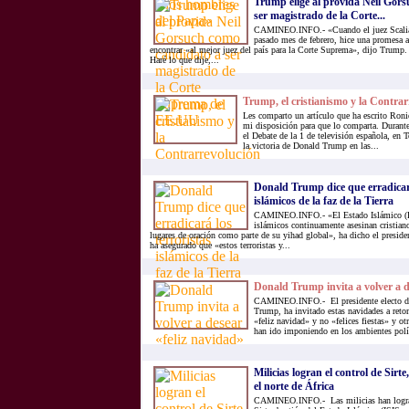
Trump elige al provida Neil Gor
ser magistrado de la Corte...
CAMINEO.INFO.- «Cuando el juez Scalia f
pasado mes de febrero, hice una promesa 
encontrar «al mejor juez del país para la Corte Suprema», dijo Trump
Haré lo que dije,...
Trump, el cristianismo y la Contrar
Les comparto un artículo que ha escrito Roni
mi disposición para que lo comparta. Durant
el Debate de la 1 de televisión española, en 
la victoria de Donald Trump en las...
Donald Trump dice que erradicará
islámicos de la faz de la Tierra
CAMINEO.INFO.- «El Estado Islámico (EI)
islámicos continuamente asesinan cristia
lugares de oración como parte de su yihad global», ha dicho el presi
ha asegurado que «estos terroristas y...
Donald Trump invita a volver a d
CAMINEO.INFO.- El presidente electo d
Trump, ha invitado estas navidades a reto
«feliz navidad» y no «felices fiestas» y ot
han ido imponiendo en los ambientes polí
Milicias logran el control de Sirte
el norte de África
CAMINEO.INFO.- Las milicias han logrado