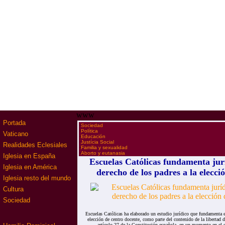
www
Portada
·
Sociedad
·
Política
Vaticano
·
Educación
·
Justícia Social
Realidades Eclesiales
·
Familia y sexualidad
·
Aborto y eutanasia
Iglesia en España
Escuelas Católicas fundamenta jur
Iglesia en América
derecho de los padres a la elecci
Iglesia resto del mundo
Cultura
Sociedad
Escuelas Católicas ha elaborado un estudio jurídico que fundamenta e
elección de centro docente, como parte del contenido de la libertad 
artículo 27 de la Constitución española, en un momento en el q