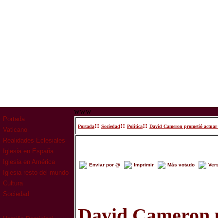
www
Portada
::
::
::
Portada
Sociedad
Politica
David Cameron prometió actuar p
Vaticano
Realidades Eclesiales
Iglesia en España
Iglesia en América
Enviar por @
Imprimir
Más votado
Ver
Iglesia resto del mundo
Cultura
Sociedad
David Cameron p