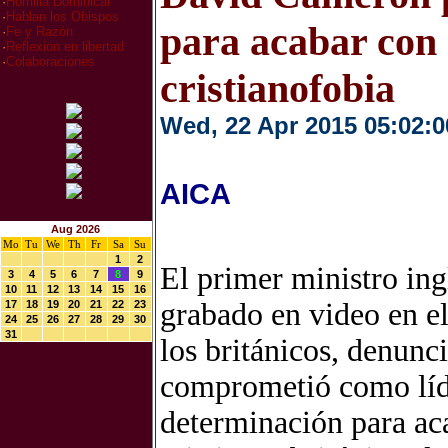
·
Homilia Dominical
·
Hablan los Obispos
para acabar con 
·
Fe y Razón
·
Reflexion en libertad
·
Colaboraciones
cristianofobia
Wed, 22 Apr 2015 05:02:0
AICA
Aug 2026
Mo
Tu
We
Th
Fr
Sa
Su
1
2
El primer ministro in
3
4
5
6
7
8
9
10
11
12
13
14
15
16
grabado en video en e
17
18
19
20
21
22
23
24
25
26
27
28
29
30
31
los británicos, denunc
comprometió como líde
determinación para aca