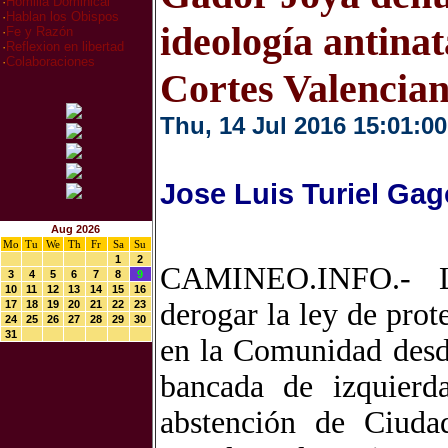
·
Homilia Dominical
·
Hablan los Obispos
ideología antinat
·
Fe y Razón
·
Reflexion en libertad
·
Colaboraciones
Cortes Valencia
Thu, 14 Jul 2016 15:01:00
Jose Luis Turiel Gag
Aug 2026
Mo
Tu
We
Th
Fr
Sa
Su
1
2
CAMINEO.INFO.- La
3
4
5
6
7
8
9
10
11
12
13
14
15
16
derogar la ley de prot
17
18
19
20
21
22
23
24
25
26
27
28
29
30
31
en la Comunidad desde
bancada de izquierda
abstención de Ciuda