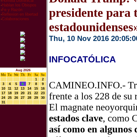
·
Homilia Dominical
·
Hablan los Obispos
presidente para 
·
Fe y Razón
·
Reflexion en libertad
·
Colaboraciones
estadounidenses
Thu, 10 Nov 2016 20:05:0
INFOCATÓLICA
Aug 2026
Mo
Tu
We
Th
Fr
Sa
Su
1
2
CAMINEO.INFO.- Trum
3
4
5
6
7
8
9
10
11
12
13
14
15
16
frente a los 228 de su 
17
18
19
20
21
22
23
24
25
26
27
28
29
30
31
El magnate neoyorqu
estados clave
, como C
así como en algunos 