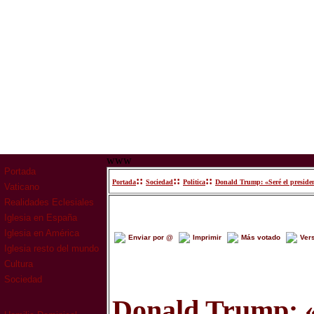
www
Portada
::
::
::
Portada
Sociedad
Politica
Donald Trump: «Seré el presiden
Vaticano
Realidades Eclesiales
Iglesia en España
Iglesia en América
Enviar por @
Imprimir
Más votado
Ver
Iglesia resto del mundo
Cultura
Sociedad
Donald Trump: «