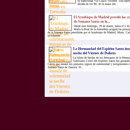
su tradicional Vía Crucis Viviente. Una repr
década de los 80, de la mano del...
El Arzobispo de Madrid preside las cel
de Semana Santa en la...
Desde este domingo, 29 de marzo, hasta el 5 de a
María la Real de la Almudena acogerá las princip
de la Semana Santa presididas por el Arzobispo de Madrid, Mons. Ca
la solemne...
La Hermandad del Espíritu Santo inu
noche del Viernes de Dolores
La hilera de faroles de los hermanos de la Herma
Santísimo Cristo del Espíritu Santo fue guiando
Cristo que emanó los primeros signos de solemnidad y recogimiento de
Semana Santa de Zamora. El...