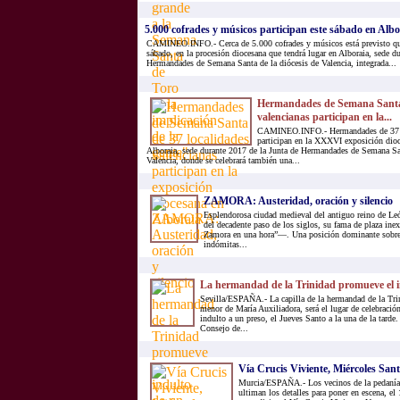
5.000 cofrades y músicos participan este sábado en Albor
CAMINEO.INFO.- Cerca de 5.000 cofrades y músicos está previsto qu
sábado, en la procesión diocesana que tendrá lugar en Alboraia, sede d
Hermandades de Semana Santa de la diócesis de Valencia, integrada...
Hermandades de Semana Santa 
valencianas participan en la...
CAMINEO.INFO.- Hermandades de 37 lo
participan en la XXXVI exposición dioc
Alboraia, sede durante 2017 de la Junta de Hermandades de Semana San
Valencia, donde se celebrará también una...
ZAMORA: Austeridad, oración y silencio
Esplendorosa ciudad medieval del antiguo reino de Le
del decadente paso de los siglos, su fama de plaza i
Zamora en una hora”—. Una posición dominante sobre 
indómitas...
La hermandad de la Trinidad promueve el i
Sevilla/ESPAÑA.- La capilla de la hermandad de la Trin
menor de María Auxiliadora, será el lugar de celebración
indulto a un preso, el Jueves Santo a la una de la tarde. 
Consejo de...
Vía Crucis Viviente, Miércoles Sant
Murcia/ESPAÑA.- Los vecinos de la pedanía 
ultiman los detalles para poner en escena, el 