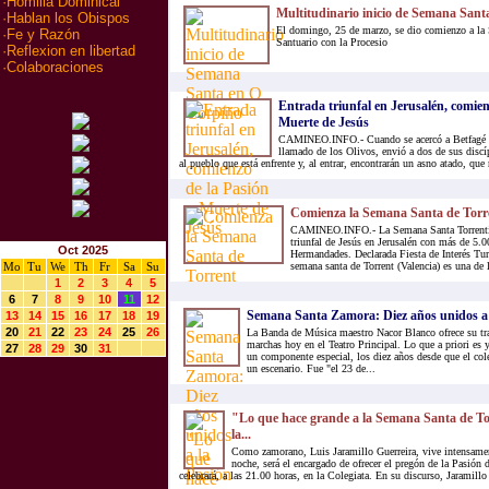
·
Homilia Dominical
Multitudinario inicio de Semana San
·
Hablan los Obispos
El domingo, 25 de marzo, se dio comienzo a la
·
Fe y Razón
Santuario con la Procesio
·
Reflexion en libertad
·
Colaboraciones
Entrada triunfal en Jerusalén, comien
Muerte de Jesús
CAMINEO.INFO.- Cuando se acercó a Betfagé y 
llamado de los Olivos, envió a dos de sus discí
al pueblo que está enfrente y, al entrar, encontrarán un asno atado, qu
Comienza la Semana Santa de Torr
CAMINEO.INFO.- La Semana Santa Torrentina
triunfal de Jesús en Jerusalén con más de 5.0
Oct 2025
Hermandades. Declarada Fiesta de Interés Tu
Mo
Tu
We
Th
Fr
Sa
Su
semana santa de Torrent (Valencia) es una de 
1
2
3
4
5
6
7
8
9
10
11
12
Semana Santa Zamora: Diez años unidos a 
13
14
15
16
17
18
19
20
21
22
23
24
25
26
La Banda de Música maestro Nacor Blanco ofrece su tra
marchas hoy en el Teatro Principal. Lo que a priori es 
27
28
29
30
31
un componente especial, los diez años desde que el col
un escenario. Fue "el 23 de...
"Lo que hace grande a la Semana Santa de Tor
la...
Como zamorano, Luis Jaramillo Guerreira, vive intensamen
noche, será el encargado de ofrecer el pregón de la Pasión 
celebrará, a las 21.00 horas, en la Colegiata. En su discurso, Jaramillo