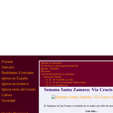
www
Portada
·
Iglesia en España
·
Conferencia episcopal española
Vaticano
·
Iglesia - Estado
·
Diocesis
Realidades Eclesiales
·
Conmemoraciones y eventos
·
. .-Semana Santa
Iglesia en España
·
. . .- S. S. en Castilla y León
·
. . .- S. S. en la Comunidad Valenciana
Iglesia en América
·
. . .- S. S. en Andalucía
Semana Santa Zamora: Vía Crucis
Iglesia resto del mundo
Cultura
Sociedad
El Nazareno de San Frontis se despide de su madre tras teñir de mora
Leer más...