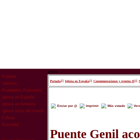
www
Portada
::
::
::
Portada
Iglesia en España
Conmemoraciones y eventos II
Vaticano
Realidades Eclesiales
Iglesia en España
Iglesia en América
Enviar por @
Imprimir
Más votado
Ver
Iglesia resto del mundo
Cultura
Sociedad
Puente Genil aco