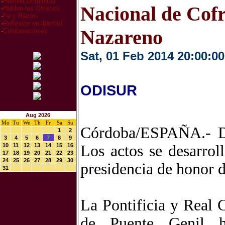
·
Homilia Dominical
Nacional de Cofr
·
Hablan los Obispos
·
Fe y Razón
·
Reflexion en libertad
Nazareno
·
Colaboraciones
Sat, 01 Feb 2014 20:00:00
ODISUR
Aug 2026
Mo
Tu
We
Th
Fr
Sa
Su
Córdoba/ESPAÑA.- Du
1
2
3
4
5
6
7
8
9
10
11
12
13
14
15
16
Los actos se desarrol
17
18
19
20
21
22
23
24
25
26
27
28
29
30
presidencia de honor 
31
La Pontificia y Real 
de Puente Genil h