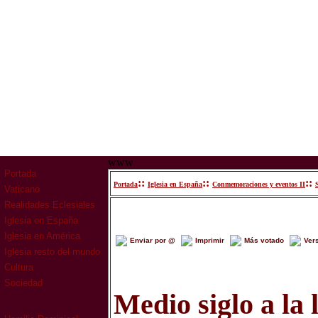
www
Portada
::
::
::
Portada
Iglesia en España
Conmemoraciones y eventos II
Vaticano
Realidades Eclesiales
Iglesia en España
Iglesia en América
Enviar por @
Imprimir
Más votado
Ver
Iglesia resto del mundo
Cultura
Sociedad
Medio siglo a la 