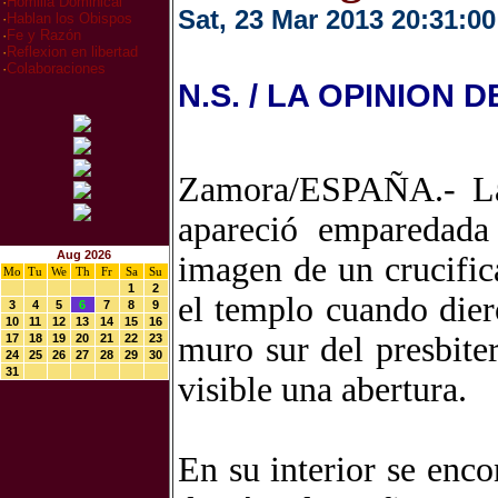
·
Homilia Dominical
Sat, 23 Mar 2013 20:31:00
·
Hablan los Obispos
·
Fe y Razón
·
Reflexion en libertad
·
Colaboraciones
N.S. / LA OPINION
Zamora/ESPAÑA.- La 
apareció emparedada
Aug 2026
imagen de un crucifi
Mo
Tu
We
Th
Fr
Sa
Su
1
2
el templo cuando dier
3
4
5
6
7
8
9
10
11
12
13
14
15
16
muro sur del presbite
17
18
19
20
21
22
23
24
25
26
27
28
29
30
31
visible una abertura.
En su interior se enco