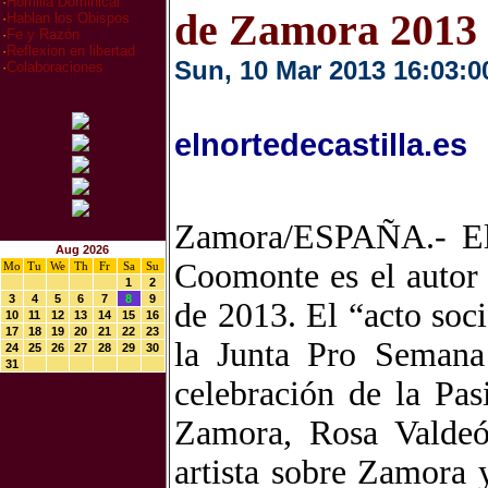
·
Homilia Dominical
de Zamora 2013
·
Hablan los Obispos
·
Fe y Razón
·
Reflexion en libertad
Sun, 10 Mar 2013 16:03:0
·
Colaboraciones
elnortedecastilla.es
Zamora/ESPAÑA.- El 
Aug 2026
Coomonte es el autor
Mo
Tu
We
Th
Fr
Sa
Su
1
2
3
4
5
6
7
8
9
de 2013. El “acto soci
10
11
12
13
14
15
16
17
18
19
20
21
22
23
la Junta Pro Semana 
24
25
26
27
28
29
30
31
celebración de la Pas
Zamora, Rosa Valdeó
artista sobre Zamora 