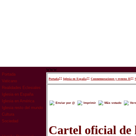
www
Portada
::
::
::
Portada
Iglesia en España
Conmemoraciones y eventos II
Vaticano
Realidades Eclesiales
Iglesia en España
Iglesia en América
Enviar por @
Imprimir
Más votado
Ver
Iglesia resto del mundo
Cultura
Sociedad
Cartel oficial d