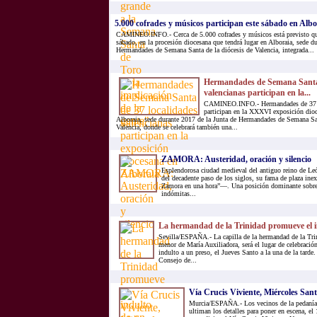
5.000 cofrades y músicos participan este sábado en Albor
CAMINEO.INFO.- Cerca de 5.000 cofrades y músicos está previsto qu
sábado, en la procesión diocesana que tendrá lugar en Alboraia, sede d
Hermandades de Semana Santa de la diócesis de Valencia, integrada...
Hermandades de Semana Santa 
valencianas participan en la...
CAMINEO.INFO.- Hermandades de 37 lo
participan en la XXXVI exposición dioc
Alboraia, sede durante 2017 de la Junta de Hermandades de Semana San
Valencia, donde se celebrará también una...
ZAMORA: Austeridad, oración y silencio
Esplendorosa ciudad medieval del antiguo reino de Le
del decadente paso de los siglos, su fama de plaza i
Zamora en una hora”—. Una posición dominante sobre 
indómitas...
La hermandad de la Trinidad promueve el i
Sevilla/ESPAÑA.- La capilla de la hermandad de la Trin
menor de María Auxiliadora, será el lugar de celebración
indulto a un preso, el Jueves Santo a la una de la tarde. 
Consejo de...
Vía Crucis Viviente, Miércoles Sant
Murcia/ESPAÑA.- Los vecinos de la pedanía 
ultiman los detalles para poner en escena, el 