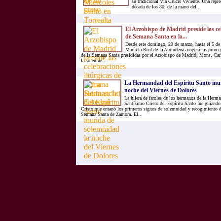
su tradicional Vía Crucis Viviente. Una repr
década de los 80, de la mano del...
El Arzobispo de Madrid preside las cel
de Semana Santa en la...
Desde este domingo, 29 de marzo, hasta el 5 de a
María la Real de la Almudena acogerá las princip
de la Semana Santa presididas por el Arzobispo de Madrid, Mons. Ca
la solemne...
La Hermandad del Espíritu Santo inu
noche del Viernes de Dolores
La hilera de faroles de los hermanos de la Herma
Santísimo Cristo del Espíritu Santo fue guiando
Cristo que emanó los primeros signos de solemnidad y recogimiento de
Semana Santa de Zamora. El...