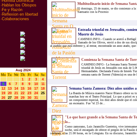
·
Homilia Dominical
Multitudinario inicio de Semana San
·
Hablan los Obispos
El domingo, 25 de marzo, se dio comienzo a la
·
Fe y Razón
Santuario con la Procesio
·
Reflexion en libertad
·
Colaboraciones
Entrada triunfal en Jerusalén, comien
Muerte de Jesús
CAMINEO.INFO.- Cuando se acercó a Betfagé y 
llamado de los Olivos, envió a dos de sus discí
al pueblo que está enfrente y, al entrar, encontrarán un asno atado, qu
Comienza la Semana Santa de Torr
CAMINEO.INFO.- La Semana Santa Torrentina
triunfal de Jesús en Jerusalén con más de 5.0
Aug 2024
Hermandades. Declarada Fiesta de Interés Tu
Mo
Tu
We
Th
Fr
Sa
Su
semana santa de Torrent (Valencia) es una de 
1
2
3
4
5
6
7
8
9
10
11
Semana Santa Zamora: Diez años unidos a 
12
13
14
15
16
17
18
19
20
21
22
23
24
25
La Banda de Música maestro Nacor Blanco ofrece su tra
marchas hoy en el Teatro Principal. Lo que a priori es 
26
27
28
29
30
31
un componente especial, los diez años desde que el col
un escenario. Fue "el 23 de...
"Lo que hace grande a la Semana Santa de Tor
la...
Como zamorano, Luis Jaramillo Guerreira, vive intensamen
noche, será el encargado de ofrecer el pregón de la Pasión 
celebrará, a las 21.00 horas, en la Colegiata. En su discurso, Jaramillo