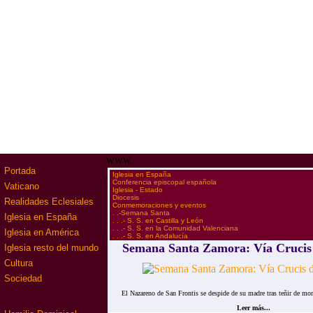
www
Portada
·
Iglesia en España
·
Conferencia episcopal española
Vaticano
·
Iglesia - Estado
·
Diocesis
Realidades Eclesiales
·
Conmemoraciones y eventos
·
. .-Semana Santa
Iglesia en España
·
. . .- S. S. en Castilla y León
·
. . .- S. S. en la Comunidad Valenciana
Iglesia en América
·
. . .- S. S. en Andalucía
Semana Santa Zamora: Vía Crucis
Iglesia resto del mundo
Cultura
Sociedad
El Nazareno de San Frontis se despide de su madre tras teñir de mora
Leer más...