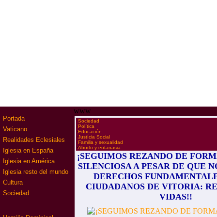
www
Portada
·
Sociedad
·
Política
Vaticano
·
Educación
·
Justícia Social
Realidades Eclesiales
·
Familia y sexualidad
·
Aborto y eutanasia
Iglesia en España
¡SEGUIMOS REZANDO DE FORMA
Iglesia en América
SILENCIOSA A PESAR DE QUE N
Iglesia resto del mundo
DERECHOS FUNDAMENTALE
Cultura
CIUDADANOS DE VITORIA: R
Sociedad
VIDAS!!