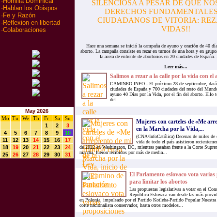
·
Homilia Dominical
·
Hablan los Obispos
·
Fe y Razón
·
Reflexion en libertad
·
Colaboraciones
Hace una semana se inició la campaña de ayuno y oración de 40 días 
aborto. La campaña consiste en rezar en turnos de una hora y en grupo
la acera de enfrente de abortorios en 20 ciudades de España. E
Leer más...
Salimos a rezar a la calle por la vida con e
CAMINEO.INFO.- El próximo 28 de septiembre, dará 
ciudades de España y 700 ciudades del resto del Mund
ayuno 40 Días por la Vida, por el fin del aborto. Ello t
del...
May 2026
Mo
Tu
We
Th
Fr
Sa
Su
Mujeres con carteles de «Me arr
1
2
3
en la Marcha por la Vida,...
4
5
6
7
8
9
10
(CNA/InfoCatólica) Decenas de miles de e
11
12
13
14
15
16
17
vida de todo el país asistieron recienteme
18
19
20
21
22
23
24
de 2022 en Washington, DC, mientras pasaban frente a la Corte Suprem
marcha, fueron recibidos por más de media...
25
26
27
28
29
30
31
El Parlamento eslovaco vota varias 
para limitar los abortos
Las propuestas legislativas a votar en el Con
República Eslovaca van desde las más provida
en Polonia, impulsado por el Partido Kotleba-Partido Popular Nuestr
corte nacionalista conservador, hasta otros modelos...