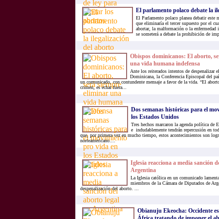
El parlamento polaco debate la il
El Parlamento polaco planea debatir este 
que eliminaría el tercer supuesto por el cu
abortar, la malformación o la enfermedad 
se someterá a debate la prohibición de impa
Obispos dominicanos: El aborto, se
una vida humana indefensa
Ante los reiterados intentos de despenalizar e
Dominicana, la Conferencia Episcopal del paí
un comunicado, con contundente mensaje a favor de la vida. “El abort
crimen, es echar fuera...
Dos semanas históricas para el mo
los Estados Unidos
Tres hechos marcaron la agenda política de
e indudablemente tendrán repercusión en to
que, por primera vez en mucho tiempo, estos acontecimientos son log
norteamericano....
Iglesia reacciona a media sanción de
Argentina
La Iglesia católica en un comunicado lamenta
miembros de la Cámara de Diputados de Arge
despenalización del aborto. ...
Obianuju Ekeocha: Occidente esc
África tratando de imponer el a