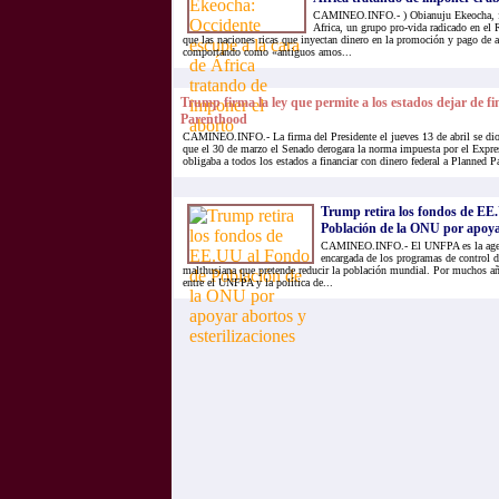
CAMINEO.INFO.- ) Obianuju Ekeocha, fu
Africa, un grupo pro-vida radicado en el
que las naciones ricas que inyectan dinero en la promoción y pago de a
comportando como «antiguos amos...
Trump firma la ley que permite a los estados dejar de f
Parenthood
CAMINEO.INFO.- La firma del Presidente el jueves 13 de abril se dio
que el 30 de marzo el Senado derogara la norma impuesta por el Expr
obligaba a todos los estados a financiar con dinero federal a Planned P
Trump retira los fondos de EE
Población de la ONU por apoyar
CAMINEO.INFO.- El UNFPA es la agenc
encargada de los programas de control 
malthusiana que pretende reducir la población mundial. Por muchos añ
entre el UNFPA y la política de...