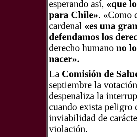
esperando así,
«que lo
para Chile»
. «Como d
cardenal
«es una gran
defendamos los dere
derecho humano
no lo
nacer».
La
Comisión de Salu
septiembre la votació
despenaliza la interru
cuando exista peligro 
inviabilidad de caráct
violación.