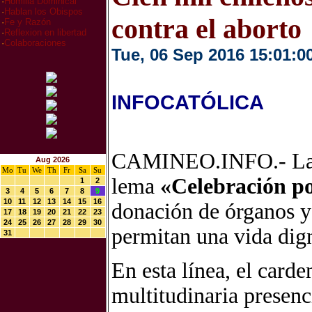
·
Homilia Dominical
·
Hablan los Obispos
contra el aborto
·
Fe y Razón
·
Reflexion en libertad
·
Colaboraciones
Tue, 06 Sep 2016 15:01:0
INFOCATÓLICA
CAMINEO.INFO.- La ma
Aug 2026
Mo
Tu
We
Th
Fr
Sa
Su
lema
«Celebración po
1
2
3
4
5
6
7
8
9
10
11
12
13
14
15
16
donación de órganos y
17
18
19
20
21
22
23
24
25
26
27
28
29
30
permitan una vida dign
31
En esta línea, el card
multitudinaria presenc