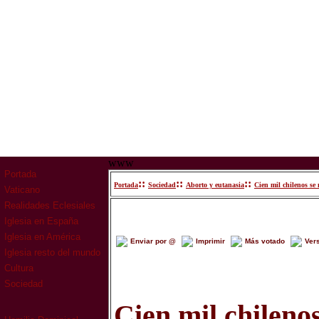
www
Portada
::
::
::
Portada
Sociedad
Aborto y eutanasia
Cien mil chilenos se 
Vaticano
Realidades Eclesiales
Iglesia en España
Iglesia en América
Enviar por @
Imprimir
Más votado
Ver
Iglesia resto del mundo
Cultura
Sociedad
Cien mil chileno