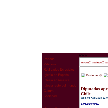
www
Portada
::
::
Portada
Sociedad
Ab
Vaticano
Realidades Eclesiales
Iglesia en España
Enviar por @
Iglesia en América
Iglesia resto del mundo
Diputados apr
Cultura
Chile
Sociedad
Wed, 05 Aug 2015 22:0
ACI-PRENSA