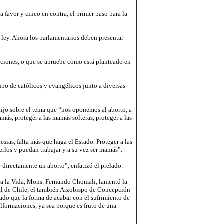
favor y cinco en contra, el primer paso para la
 ley. Ahora los parlamentarios deben presentar
vaciones, o que se apruebe como está planteado en
upo de católicos y evangélicos junto a diversas
ijo sobre el tema que “nos oponemos al aborto, a
más, proteger a las mamás solteras, proteger a las
sias, falta más que haga el Estado. Proteger a las
rlos y puedan trabajar y a su vez ser mamás”.
directamente un aborto”, enfatizó el prelado.
ara la Vida, Mons. Fernando Chomali, lamentó la
pal de Chile, el también Arzobispo de Concepción
rado que la forma de acabar con el sufrimiento de
lformaciones, ya sea porque es fruto de una