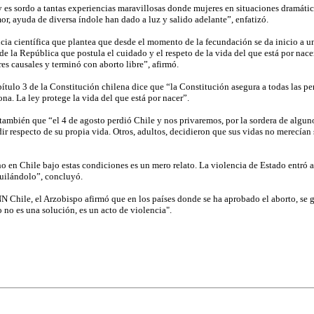
y es sordo a tantas experiencias maravillosas donde mujeres en situaciones dramáti
, ayuda de diversa índole han dado a luz y salido adelante”, enfatizó.
ncia científica que plantea que desde el momento de la fecundación se da inicio a 
e la República que postula el cuidado y el respeto de la vida del que está por nacer
es causales y terminó con aborto libre”, afirmó.
pítulo 3 de la Constitución chilena dice que “la Constitución asegura a todas las per
ona. La ley protege la vida del que está por nacer”.
ambién que “el 4 de agosto perdió Chile y nos privaremos, por la sordera de algun
r respecto de su propia vida. Otros, adultos, decidieron que sus vidas no merecían 
 en Chile bajo estas condiciones es un mero relato. La violencia de Estado entró al
quilándolo”, concluyó.
N Chile, el Arzobispo afirmó que en los países donde se ha aprobado el aborto, se 
 no es una solución, es un acto de violencia".