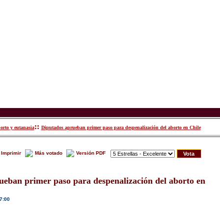
::
orto y eutanasia
Diputados aprueban primer paso para despenalización del aborto en Chile
Imprimir
Más votado
Versión PDF
ueban primer paso para despenalización del aborto en
7:00