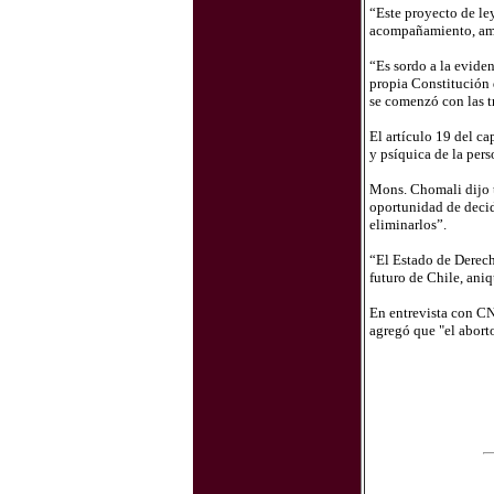
“Este proyecto de le
acompañamiento, amor
“Es sordo a la evide
propia Constitución d
se comenzó con las tr
El artículo 19 del ca
y psíquica de la pers
Mons. Chomali dijo t
oportunidad de decidi
eliminarlos”.
“El Estado de Derecho
futuro de Chile, ani
En entrevista con CN
agregó que "el aborto