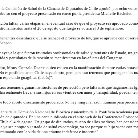
o la Comisión de Salud de la Cámara de Diputados de Chile aprobó, por ocho votos a 
aborto con el proyecto presentado en enero por la presidenta Michelle Bachelet.
ción faltan varias etapas en el eventual caso de que el proyecto sea aprobado como
stionamientos hasta el 28 de agosto que luego se votará el 8 de septiembre.
 tener tres desenlaces: que se rechace el proyecto de ley, que se apruebe con obser
 Senado.
 ayer, a la que fueron invitados profesionales de salud y ministros de Estado, un gr
da y partidarias de la moción se manifestaron en las afueras del Congreso.
íso, Mons. Gonzalo Duarte, quien estuvo en la manifestación durante varias horas d
No es posible que en Chile haya aborto, pero para eso tenemos que proteger a las ma
n esperando guagüitas (bebés)”.
ros tenemos algunas instituciones de protección pero falta más que hagamos las Igle
n realmente llevar a sus hijos en sus vientres con amor y tranquilidad; puedan tene
e todo aborto directamente procurado. No hay ninguna razón humana para procurar 
sidente de la Comisión Nacional de Bioética y miembro de la Pontificia Academia p
ión de diputados. En una carta publicada en el sitio web de la Conferencia Episco
a Chile el 4 de agosto. Un grupo de diputados, mucho de ellos médicos, han conside
 ya sea porque su estado de salud es complejo, ya sea porque su hijo viene con ma
erminando con la vida de una criatura indefensa e inocente”.