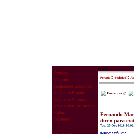
www
Portada
::
::
Portada
Sociedad
Ab
Vaticano
Realidades Eclesiales
Iglesia en España
Enviar por @
Iglesia en América
Iglesia resto del mundo
Cultura
Fernando Marí
Sociedad
dicen para evit
Tue, 25 Oct 2016 20:01
INFOCATÓLICA