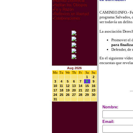
·
Homilia Dominical
·
Hablan los Obispos
·
Fe y Razón
CAMINEO.INFO.- Fern
·
Reflexion en libertad
programa Salvados, d
·
Colaboraciones
ser todavía un delito
La asociación Derecho
Promover el d
para finaliza
Defender, de m
En el siguiente vídeo
encuestas que revela
Aug 2026
Mo
Tu
We
Th
Fr
Sa
Su
1
2
3
4
5
6
7
8
9
10
11
12
13
14
15
16
17
18
19
20
21
22
23
24
25
26
27
28
29
30
31
Nombre:
Email: