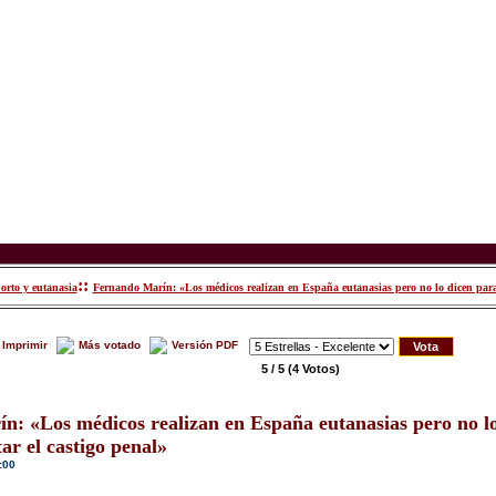
::
orto y eutanasia
Fernando Marín: «Los médicos realizan en España eutanasias pero no lo dicen para 
Imprimir
Más votado
Versión PDF
5 / 5
(4 Votos)
n: «Los médicos realizan en España eutanasias pero no l
ar el castigo penal»
:00