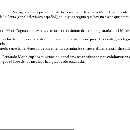
ándo Marín, médico y presidente de la asociación Derecho a Morir Dignamente en
e la Sexta (canal televisivo español), en la que asegura que hay médicos que practi
.
 a Morir Dignamente es una asociación sin ánimo de lucro, registrada en el Minister
erecho de toda persona a disponer con libertad de su cuerpo y de su vida, y a
elegi
rla
.
odo especial, el derecho de los enfermos terminales e irreversibles a morir sin sufri
, Fernando Marín explica su situación penal tras ser
condenado por colaborar en do
n que el 15% de los médicos han practicado eutanasias.