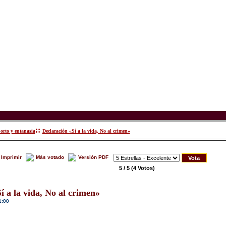
::
orto y eutanasia
Declaración «Sí a la vida, No al crimen»
Imprimir
Más votado
Versión PDF
5 / 5
(4 Votos)
í a la vida, No al crimen»
1:00