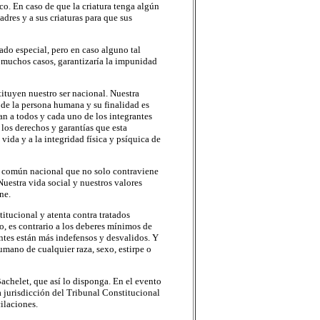
o. En caso de que la criatura tenga algún
dres y a sus criaturas para que sus
ado especial, pero en caso alguno tal
n muchos casos, garantizaría la impunidad
ituyen nuestro ser nacional. Nuestra
o de la persona humana y su finalidad es
an a todos y cada uno de los integrantes
 los derechos y garantías que esta
vida y a la integridad física y psíquica de
n común nacional que no solo contraviene
uestra vida social y nuestros valores
ne.
titucional y atenta contra tratados
o, es contrario a los deberes mínimos de
tes están más indefensos y desvalidos. Y
umano de cualquier raza, sexo, estirpe o
achelet, que así lo disponga. En el evento
a jurisdicción del Tribunal Constitucional
cilaciones.