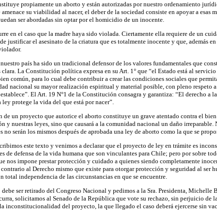
stituye propiamente un aborto y están autorizadas por nuestro ordenamiento jurídic
amenace su viabilidad al nacer, el deber de la sociedad consiste en apoyar a esas ma
puedan ser abordadas sin optar por el homicidio de un inocente.
re en el caso que la madre haya sido violada. Ciertamente ella requiere de un cuid
de justificar el asesinato de la criatura que es totalmente inocente y que, además e
violador.
nuestro país ha sido un tradicional defensor de los valores fundamentales que const
s clara. La Constitución política expresa en su Art. 1° que “el Estado está al servici
ien común, para lo cual debe contribuir a crear las condiciones sociales que permit
ad nacional su mayor realización espiritual y material posible, con pleno respeto a
establece”. El Art. 19 N°1 de la Constitución consagra y garantiza: “El derecho a la 
 ley protege la vida del que está por nacer”.
 de un proyecto que autorice el aborto constituye un grave atentado contra el bie
ón y nuestras leyes, sino que causará a la comunidad nacional un daño irreparable. N
 no serán los mismos después de aprobada una ley de aborto como la que se propo
scribimos este texto y venimos a declarar que el proyecto de ley en trámite es incons
es de defensa de la vida humana que son vinculantes para Chile; pero por sobre tod
e nos impone prestar protección y cuidado a quienes siendo completamente inocen
 contrario al Derecho mismo que existe para otorgar protección y seguridad al ser h
n total independencia de las circunstancias en que se encuentre.
 debe ser retirado del Congreso Nacional y pedimos a la Sra. Presidenta, Michelle B
curra, solicitamos al Senado de la República que vote su rechazo, sin perjuicio de l
 la inconstitucionalidad del proyecto, la que llegado el caso deberá ejercerse sin va