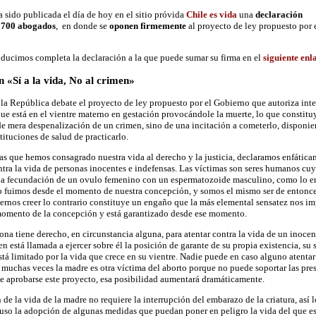
ido publicada el día de hoy en el sitio próvida
Chile es vida
una
declaración
 700 abogados
, en donde se
oponen firmemente
al proyecto de ley propuesto por
ducimos completa la declaración a la que puede sumar su firma en el
siguiente enl
 «Sí a la vida, No al crimen»
la República debate el proyecto de ley propuesto por el Gobierno que autoriza inter
que está en el vientre materno en gestación provocándole la muerte, lo que constitu
e mera despenalización de un crimen, sino de una incitación a cometerlo, disponie
tituciones de salud de practicarlo.
 que hemos consagrado nuestra vida al derecho y la justicia, declaramos enfática
tra la vida de personas inocentes e indefensas. Las víctimas son seres humanos cuya
a fecundación de un ovulo femenino con un espermatozoide masculino, como lo ens
o fuimos desde el momento de nuestra concepción, y somos el mismo ser de entonces
ernos creer lo contrario constituye un engaño que la más elemental sensatez nos im
omento de la concepción y está garantizado desde ese momento.
na tiene derecho, en circunstancia alguna, para atentar contra la vida de un inoce
n está llamada a ejercer sobre él la posición de garante de su propia existencia, su 
stá limitado por la vida que crece en su vientre. Nadie puede en caso alguno atent
 muchas veces la madre es otra víctima del aborto porque no puede soportar las pres
De aprobarse este proyecto, esa posibilidad aumentará dramáticamente.
 de la vida de la madre no requiere la interrupción del embarazo de la criatura, así 
uso la adopción de algunas medidas que puedan poner en peligro la vida del que está