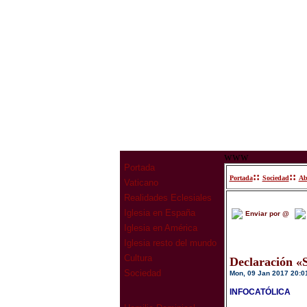
www
Portada
::
::
Portada
Sociedad
Ab
Vaticano
Realidades Eclesiales
Iglesia en España
Enviar por @
Iglesia en América
Iglesia resto del mundo
Cultura
Declaración «S
Sociedad
Mon, 09 Jan 2017 20:0
INFOCATÓLICA