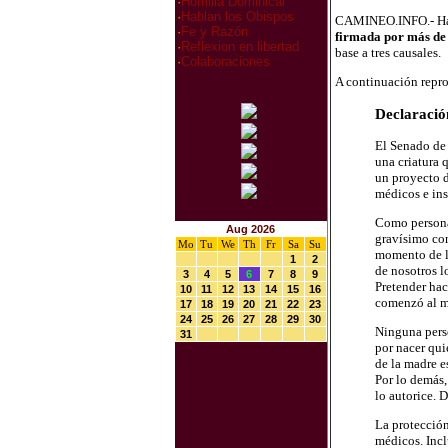
·
Homilia Dominical
·
Hablan los Obispos
CAMINEO.INFO.- Ha s
·
Fe y Razón
firmada por más de
·
Reflexion en libertad
base a tres causales.
·
Colaboraciones
A continuación repro
Declaración
El Senado de 
una criatura 
un proyecto d
médicos e ins
Como personas
Aug 2026
gravísimo con
Mo
Tu
We
Th
Fr
Sa
Su
momento de l
1
2
de nosotros l
3
4
5
6
7
8
9
Pretender hac
10
11
12
13
14
15
16
comenzó al m
17
18
19
20
21
22
23
24
25
26
27
28
29
30
Ninguna perso
31
por nacer quie
de la madre e
Por lo demás,
lo autorice. 
La protección
médicos. Incl