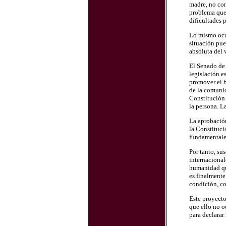
madre, no con
problema que 
dificultades 
Lo mismo ocur
situación pue
absoluta del 
El Senado de 
legislación e
promover el b
de la comunid
Constitución 
la persona. La
La aprobación
la Constituci
fundamentales
Por tanto, su
internacional
humanidad qu
es finalmente
condición, co
Este proyecto
que ello no o
para declarar