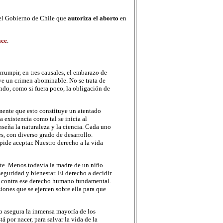
 el Gobierno de Chile que
autoriza el aborto
en
ace
.
rumpir, en tres causales, el embarazo de
ye un crimen abominable. No se trata de
ndo, como si fuera poco, la obligación de
mente que esto constituye un atentado
 existencia como tal se inicia al
eña la naturaleza y la ciencia. Cada uno
, con diverso grado de desarrollo.
pide aceptar. Nuestro derecho a la vida
nte. Menos todavía la madre de un niño
seguridad y bienestar. El derecho a decidir
ar contra ese derecho humano fundamental.
iones que se ejercen sobre ella para que
lo asegura la inmensa mayoría de los
 por nacer, para salvar la vida de la