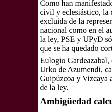
Como han manifestado
civil y eclesiástico, la
excluida de la represe
nacional como en el a
la ley, PSE y UPyD sól
que se ha quedado cort
Eulogio Gardeazabal, c
Urko de Azumendi, can
Guipúzcoa y Vizcaya a
de la ley.
Ambigüedad calc