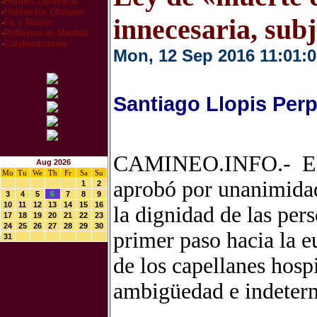
·
Homilia Dominical
·
Hablan los Obispos
innecesaria, subj
·
Fe y Razón
·
Reflexion en libertad
·
Colaboraciones
Mon, 12 Sep 2016 11:01:0
Santiago Llopis Per
CAMINEO.INFO.- El 8 
Aug 2026
Mo
Tu
We
Th
Fr
Sa
Su
aprobó por unanimidad
1
2
3
4
5
6
7
8
9
10
11
12
13
14
15
16
la dignidad de las pers
17
18
19
20
21
22
23
24
25
26
27
28
29
30
primer paso hacia la eu
31
de los capellanes hospi
ambigüedad e indeter