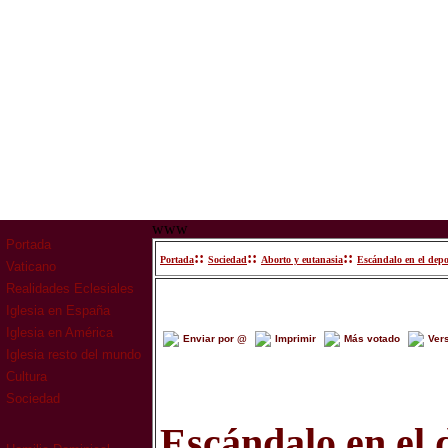
www
Portada
::
::
::
Portada
Sociedad
Aborto y eutanasia
Escándalo en el depo
Vaticano
Realidades Eclesiales
Iglesia en España
Iglesia en América
Enviar por @
Imprimir
Más votado
Ver
Iglesia resto del mundo
Cultura
Sociedad
Escándalo en el 