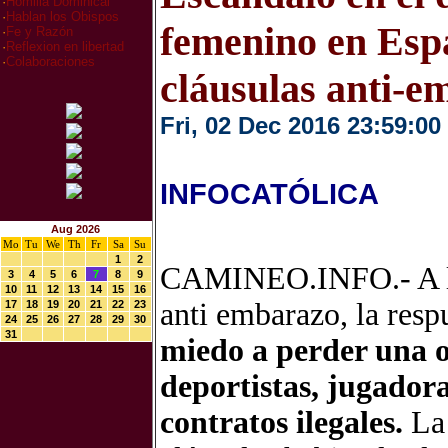
·
Homilia Dominical
·
Hablan los Obispos
femenino en Esp
·
Fe y Razón
·
Reflexion en libertad
·
Colaboraciones
cláusulas anti-e
Fri, 02 Dec 2016 23:59:00
INFOCATÓLICA
Aug 2026
Mo
Tu
We
Th
Fr
Sa
Su
1
2
CAMINEO.INFO.- A la p
3
4
5
6
7
8
9
10
11
12
13
14
15
16
anti embarazo, la resp
17
18
19
20
21
22
23
24
25
26
27
28
29
30
31
miedo a perder una 
deportistas, jugadora
contratos ilegales.
L