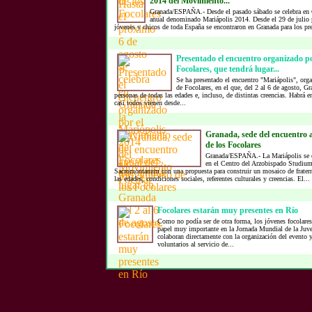
2014 del Movimiento...
Granada/ESPAÑA.- Desde el pasado sábado se celebra en G
anual denominado Mariápolis 2014. Desde el 29 de julio p
jóvenes y chicos de toda España se encontraron en Granada para los pre
Presentado el encuentro organizado p
Focolares, que tendrá lugar...
Se ha presentado el encuentro "Mariápolis", or
de Focolares, en el que, del 2 al 6 de agosto, Gr
personas de todas las edades e, incluso, de distintas creencias. Habrá e
casi todos vienen desde...
Granada, sede del encuentro 
de los Focolares
Granada/ESPAÑA.- La Mariápolis se ce
en el Centro del Arzobispado Studium
Sacromontanum con una propuesta para construir un mosaico de fratern
las edades, condiciones sociales, referentes culturales y creencias. El...
Focolares estarán muy presentes en Río
Como no podía ser de otra forma, los jóvenes focolare
papel muy importante en la Jornada Mundial de la Juv
colaboran directamente con la organización del evento y
voluntarios al servicio de...