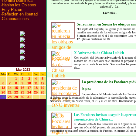
·
Homilia Dominical
centrados en el fomento de la paz y la reconciliación mundial, y la co
·
Hablan los Obispos
universal”. La...
·
Fe y Razón
Leer más...
·
Reflexion en libertad
·
Colaboraciones
Se reunieron en Suecia los obispos ami
“El soplo del Espíritu, la Iglesia y el mundo de 
reunión ecuménica de los obispos amigos de los
Sigtuna (Suecia) del 6 al 9 de noviembre. Los 40
12 iglesias cristianas de 18...
X Aniver­sa­rio de Chia­ra Lu­bich
Con oca­sión del dé­ci­mo aniver­sa­rio de la muer­te 
ni­da­des de los Fo­co­la­res en el mun­do se pre­pa­ran a 
com­pro­mi­so ante la so­cie­dad.Son mu­chas las per­
do...
Mar 2023
Mo
Tu
We
Th
Fr
Sa
Su
1
2
3
4
5
La presidenta de los Focolares pidi
6
7
8
9
10
11
12
13
14
15
16
17
18
19
la paz
20
21
22
23
24
25
26
La presidenta del Movimiento de los Focolar
27
28
29
30
31
al Debate sobre la promoción de la tolerancia y la reconciliación, que s
Naciones Unidas, en Nueva York, el 21 y el 22 de abril. Recordando pa
Los Focolares invitan a seguir la apertu
canonización de Chiara...
El Movimiento de los Focolares en la Argentina invi
apertura oficial del proceso de canonización de su
transmisión se realizará desde la catedral de Frascati, el martes 27 de e