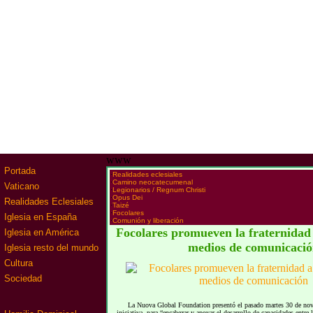
www
Portada
·
Realidades eclesiales
·
Camino neocatecumenal
Vaticano
·
Legionarios / Regnum Christi
·
Opus Dei
Realidades Eclesiales
·
Taizé
·
Focolares
Iglesia en España
·
Comunión y liberación
Focolares promueven la fraternidad 
Iglesia en América
medios de comunicaci
Iglesia resto del mundo
Cultura
Sociedad
La Nuova Global Foundation presentó el pasado martes 30 de n
iniciativa, para “encabezar y apoyar el desarrollo de capacidades entr