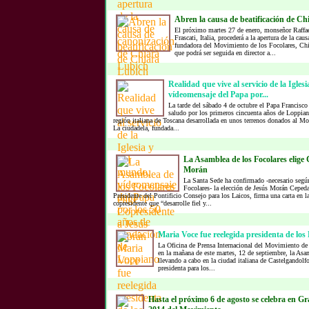
Abren la causa de beatificación de C
El próximo martes 27 de enero, monseñor Raffae
Frascati, Italia, procederá a la apertura de la caus
fundadora del Movimiento de los Focolares, Chi
que podrá ser seguida en director a...
Realidad que vive al servicio de la Igles
vídeomensaje del Papa por...
La tarde del sábado 4 de octubre el Papa Francisc
saludo por los primeros cincuenta años de Loppiano
región italiana de Toscana desarrollada en unos terrenos donados al M
La ciudadela, fundada...
La Asamblea de los Focolares elige 
Morán
La Santa Sede ha confirmado -necesario según
Focolares- la elección de Jesús Morán Cepe
Presidente del Pontificio Consejo para los Laicos, firma una carta en l
copresidente que “desarrolle fiel y...
Maria Voce fue reelegida presidenta de los
La Oficina de Prensa Internacional del Movimiento de
en la mañana de este martes, 12 de septiembre, la Asam
llevando a cabo en la ciudad italiana de Castelgandolf
presidenta para los...
Hasta el próximo 6 de agosto se celebra en G