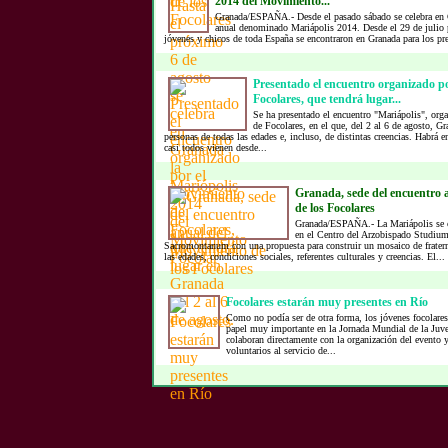
2014 del Movimiento...
Granada/ESPAÑA.- Desde el pasado sábado se celebra en G
anual denominado Mariápolis 2014. Desde el 29 de julio p
jóvenes y chicos de toda España se encontraron en Granada para los pre
Presentado el encuentro organizado p
Focolares, que tendrá lugar...
Se ha presentado el encuentro "Mariápolis", or
de Focolares, en el que, del 2 al 6 de agosto, Gr
personas de todas las edades e, incluso, de distintas creencias. Habrá e
casi todos vienen desde...
Granada, sede del encuentro 
de los Focolares
Granada/ESPAÑA.- La Mariápolis se ce
en el Centro del Arzobispado Studium
Sacromontanum con una propuesta para construir un mosaico de fratern
las edades, condiciones sociales, referentes culturales y creencias. El...
Focolares estarán muy presentes en Río
Como no podía ser de otra forma, los jóvenes focolare
papel muy importante en la Jornada Mundial de la Juv
colaboran directamente con la organización del evento y
voluntarios al servicio de...