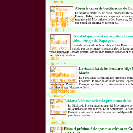
Abren la causa de beatificación de C
El próximo martes 27 de enero, monseñor Raffae
Frascati, Italia, procederá a la apertura de la caus
fundadora del Movimiento de los Focolares, Chi
que podrá ser seguida en director a...
Realidad que vive al servicio de la Igles
vídeomensaje del Papa por...
La tarde del sábado 4 de octubre el Papa Francisc
saludo por los primeros cincuenta años de Loppiano
región italiana de Toscana desarrollada en unos terrenos donados al M
La ciudadela, fundada...
La Asamblea de los Focolares elige 
Morán
La Santa Sede ha confirmado -necesario según
Focolares- la elección de Jesús Morán Cepe
Presidente del Pontificio Consejo para los Laicos, firma una carta en l
copresidente que “desarrolle fiel y...
Maria Voce fue reelegida presidenta de los
La Oficina de Prensa Internacional del Movimiento de
en la mañana de este martes, 12 de septiembre, la Asam
llevando a cabo en la ciudad italiana de Castelgandolf
presidenta para los...
Hasta el próximo 6 de agosto se celebra en G