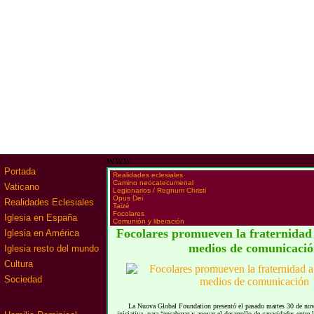
www
Portada
·
Realidades eclesiales
·
Camino neocatecumenal
Vaticano
·
Legionarios / Regnum Christi
·
Opus Dei
Realidades Eclesiales
·
Taizé
·
Focolares
Iglesia en España
·
Comunión y liberación
Focolares promueven la fraternidad 
Iglesia en América
medios de comunicaci
Iglesia resto del mundo
Cultura
Sociedad
La Nuova Global Foundation presentó el pasado martes 30 de n
iniciativa, para “encabezar y apoyar el desarrollo de capacidades entr