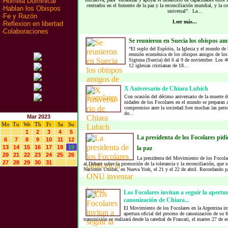
·
Homilia Dominical
centrados en el fomento de la paz y la reconciliación mundial, y la co
·
Hablan los Obispos
universal”. La...
·
Fe y Razón
Leer más...
·
Reflexion en libertad
·
Colaboraciones
Se reunieron en Suecia los obispos ami
“El soplo del Espíritu, la Iglesia y el mundo de 
reunión ecuménica de los obispos amigos de los
Sigtuna (Suecia) del 6 al 9 de noviembre. Los 40
12 iglesias cristianas de 18...
X Aniver­sa­rio de Chia­ra Lu­bich
Con oca­sión del dé­ci­mo aniver­sa­rio de la muer­te 
ni­da­des de los Fo­co­la­res en el mun­do se pre­pa­ran a 
com­pro­mi­so ante la so­cie­dad.Son mu­chas las per­
do...
Mar 2023
Mo
Tu
We
Th
Fr
Sa
Su
1
2
3
4
5
La presidenta de los Focolares pidi
6
7
8
9
10
11
12
13
14
15
16
17
18
19
la paz
20
21
22
23
24
25
26
La presidenta del Movimiento de los Focolar
27
28
29
30
31
al Debate sobre la promoción de la tolerancia y la reconciliación, que s
Naciones Unidas, en Nueva York, el 21 y el 22 de abril. Recordando pa
Los Focolares invitan a seguir la apertu
canonización de Chiara...
El Movimiento de los Focolares en la Argentina invi
apertura oficial del proceso de canonización de su
transmisión se realizará desde la catedral de Frascati, el martes 27 de e