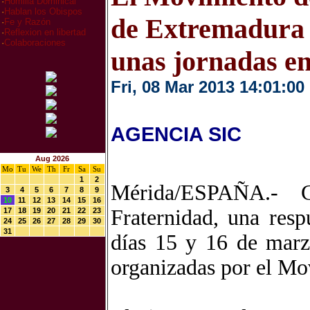
·
Homilia Dominical
·
Hablan los Obispos
de Extremadura 
·
Fe y Razón
·
Reflexion en libertad
·
Colaboraciones
unas jornadas e
Fri, 08 Mar 2013 14:01:00
AGENCIA SIC
Aug 2026
Mo
Tu
We
Th
Fr
Sa
Su
1
2
Mérida/ESPAÑA.- C
3
4
5
6
7
8
9
10
11
12
13
14
15
16
Fraternidad, una resp
17
18
19
20
21
22
23
24
25
26
27
28
29
30
31
días 15 y 16 de marz
organizadas por el Mo