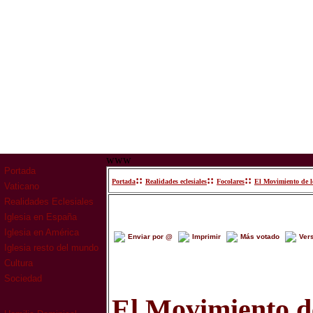
www
Portada
::
::
::
Portada
Realidades eclesiales
Focolares
El Movimiento de l
Vaticano
Realidades Eclesiales
Iglesia en España
Iglesia en América
Enviar por @
Imprimir
Más votado
Ver
Iglesia resto del mundo
Cultura
Sociedad
El Movimiento de