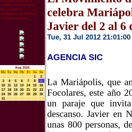
·
Homilia Dominical
·
Hablan los Obispos
celebra Mariápol
·
Fe y Razón
·
Reflexion en libertad
·
Colaboraciones
Javier del 2 al 6
Tue, 31 Jul 2012 21:01:00
AGENCIA SIC
Aug 2026
Mo
Tu
We
Th
Fr
Sa
Su
1
2
La Mariápolis, que a
3
4
5
6
7
8
9
10
11
12
13
14
15
16
Focolares, este año 2
17
18
19
20
21
22
23
24
25
26
27
28
29
30
31
un paraje que invita
descanso. Javier en N
unas 800 personas, de