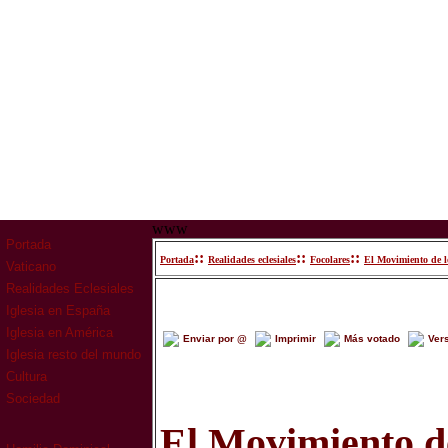
www
Portada
::
::
::
Portada
Realidades eclesiales
Focolares
El Movimiento de lo
Vaticano
Realidades Eclesiales
Iglesia en España
Iglesia en América
Enviar por @
Imprimir
Más votado
Ver
Iglesia resto del mundo
Cultura
Sociedad
El Movimiento de