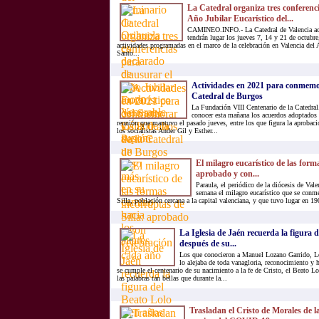
La Catedral organiza tres conferenci
Año Jubilar Eucarístico del...
CAMINEO.INFO.- La Catedral de Valencia acog
tendrán lugar los jueves 7, 14 y 21 de octubre,
actividades programadas en el marco de la celebración en Valencia del 
Santo...
Actividades en 2021 para conmemor
Catedral de Burgos
La Fundación VIII Centenario de la Catedra
conocer esta mañana los acuerdos adoptados 
reunión que mantuvo el pasado jueves, entre los que figura la aprobac
los socialistas Ander Gil y Esther...
El milagro eucarístico de las form
aprobado y con...
Paraula, el periódico de la diócesis de Vale
semana el milagro eucarístico que se conme
Silla, población cercana a la capital valenciana, y que tuvo lugar en 19
La Iglesia de Jaén recuerda la figura 
después de su...
Los que conocieron a Manuel Lozano Garrido, L
lo alejaba de toda vanagloria, reconocimiento y 
se cumple el centenario de su nacimiento a la fe de Cristo, el Beato Lo
las palabras tan bellas que durante la...
Trasladan el Cristo de Morales de la