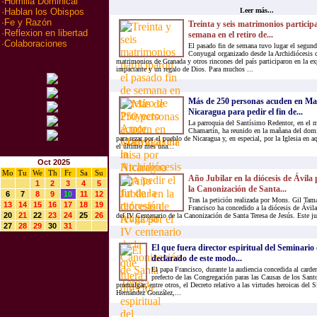
·
Homilia Dominical
Leer más...
·
Hablan los Obispos
·
Fe y Razón
Treinta y seis matrimonios particip
·
Reflexion en libertad
semana en el retiro de...
·
Colaboraciones
El pasado fin de semana tuvo lugar el segun
Conyugal organizado desde la Archidiócesis d
matrimonios de Granada y otros rincones del país participaron en la exp
impactante y un regalo de Dios. Para muchos ...
Más de 250 personas acuden en Ma
Nicaragua para pedir el fin de...
La parroquia del Santísimo Redentor, en el m
Chamartín, ha reunido en la mañana del domi
para rezar por el pueblo de Nicaragua y, en especial, por la Iglesia en a
el último mes una...
Oct 2025
Mo
Tu
We
Th
Fr
Sa
Su
Año Jubilar en la diócesis de Ávila 
1
2
3
4
5
la Canonización de Santa...
6
7
8
9
10
11
12
Tras la petición realizada por Mons. Gil Tam
13
14
15
16
17
18
19
Francisco ha concedido a la diócesis de Ávil
20
21
22
23
24
25
26
del IV Centenario de la Canonización de Santa Teresa de Jesús. Este ju
27
28
29
30
31
El que fuera director espiritual del Seminario
declarado de este modo...
El papa Francisco, durante la audiencia concedida al card
prefecto de las Congregación paras las Causas de los Santo
promulgar, entre otros, el Decreto relativo a las virtudes heroicas del
Hernández González,...