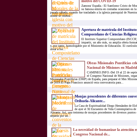
motivo del COVID-19
Zamora/ España.- El Santísmo Cristo de Mor
su famosa ermita en contadas ocasiones en la 
pasado sábado, cuando fue trasladado a la iglesia parroquial de Nuestr
donde se celebra...
Apertura de matrícula del Institut
Compostelano de Ciencias Religiosa
El Instituto Superior Compostelano (ISCCR) 
impartir, un año más, su amplia oferta format
y, por tanto, homologable por el Ministerio de Educación. El currículo
dotar a los...
Obras Misionales Pontificias ce
Nacional de Misiones en Madri
CAMINEO.INFO.-Del 19 al 22 de septiem
el Congreso Nacional de Misiones, organ
Misionales Pontificias (OMP) de España, para preparar el Mes Misione
de 2019.El Papa Francisco anunció esta convocatoria para...
Monjas procedentes de diferentes conven
Orihuela-Alicante...
La Casa de Espiritualidad Diego Hernández de Elch
de ayer el XI Encuentro de Vida Contemplativa de 
Alicante. Así, una treintena de monjas procedentes de diversos puntos 
dejaron por un...
La necesidad de humanizar la atención en
Congreso Nacional de...