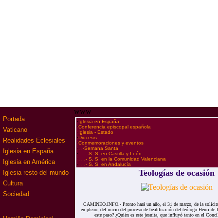
www
Portada
·
Iglesia en España
·
Conferencia episcopal española
Vaticano
·
Iglesia - Estado
·
Diocesis
Realidades Eclesiales
·
Conmemoraciones y eventos
·
. .-Semana Santa
Iglesia en España
·
. . .- S. S. en Castilla y León
·
. . .- S. S. en la Comunidad Valenciana
Iglesia en América
·
. . .- S. S. en Andalucía
Teologías de ocasión
Iglesia resto del mundo
Cultura
Sociedad
CAMINEO.INFO.- Pronto hará un año, el 31 de marzo, de la solicitu
en pleno, del inicio del proceso de beatificación del teólogo Henri de
este paso? ¿Quién es este jesuita, que influyó tanto en el Concil