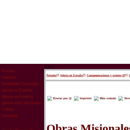
www
Portada
::
::
::
Portada
Iglesia en España
Conmemoraciones y eventos II
Vaticano
Realidades Eclesiales
Iglesia en España
Iglesia en América
Enviar por @
Imprimir
Más votado
Ver
Iglesia resto del mundo
Cultura
Sociedad
Obras Misionales