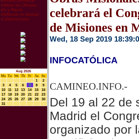
·
Homilia Dominical
·
Hablan los Obispos
celebrará el Con
·
Fe y Razón
·
Reflexion en libertad
·
Colaboraciones
de Misiones en 
Wed, 18 Sep 2019 18:39:
INFOCATÓLICA
Aug 2026
Mo
Tu
We
Th
Fr
Sa
Su
1
2
CAMINEO.INFO.-
3
4
5
6
7
8
9
10
11
12
13
14
15
16
17
18
19
20
21
22
23
Del 19 al 22 de 
24
25
26
27
28
29
30
31
Madrid el Congr
organizado por 