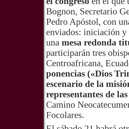
el congreso
en el que
Bognon, Secretario Ge
Pedro Apóstol, con un
enviados: iniciación y
una
mesa redonda tit
participarán tres obis
Centroafricana, Ecuad
ponencias («Dios Tri
escenario de la misió
representantes de las
Camino Neocatecumena
Focolares.
El sábado 21 habrá otr