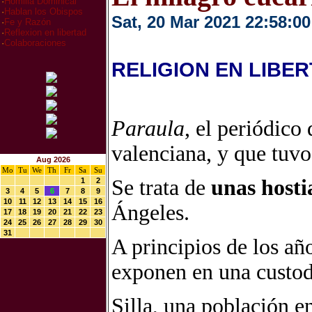
·
Homilia Dominical
·
Hablan los Obispos
Sat, 20 Mar 2021 22:58:00
·
Fe y Razón
·
Reflexion en libertad
·
Colaboraciones
RELIGION EN LIBE
Paraula
, el periódico
valenciana, y que tuvo
Aug 2026
Mo
Tu
We
Th
Fr
Sa
Su
Se trata de
unas hosti
1
2
3
4
5
6
7
8
9
10
11
12
13
14
15
16
Ángeles.
17
18
19
20
21
22
23
24
25
26
27
28
29
30
31
A principios de los añ
exponen en una custodi
Silla, una población en