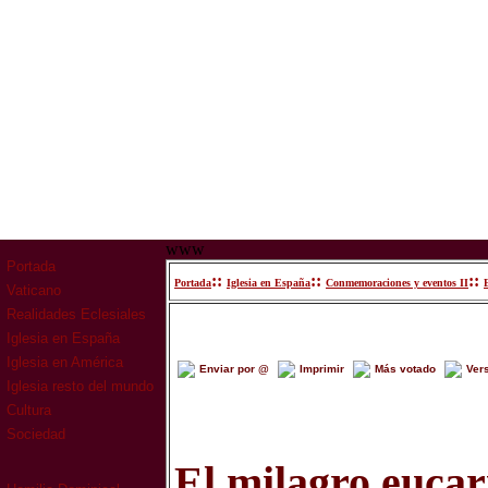
www
Portada
::
::
::
Portada
Iglesia en España
Conmemoraciones y eventos II
Vaticano
Realidades Eclesiales
Iglesia en España
Iglesia en América
Enviar por @
Imprimir
Más votado
Ver
Iglesia resto del mundo
Cultura
Sociedad
El milagro eucar