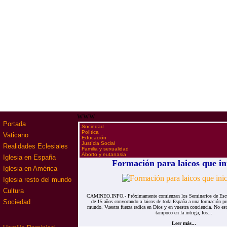
www
Portada
·
Sociedad
·
Política
Vaticano
·
Educación
·
Justícia Social
Realidades Eclesiales
·
Familia y sexualidad
·
Aborto y eutanasia
Iglesia en España
Formación para laicos que i
Iglesia en América
Iglesia resto del mundo
Cultura
CAMINEO.INFO.- Próximamente comienzan los Seminarios de Escue
Sociedad
de 15 años convocando a laicos de toda España a una formación pr
mundo. Vuestra fuerza radica en Dios y en vuestra conciencia. No e
tampoco en la intriga, los...
Leer más...