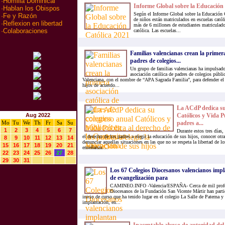
·
Homilia Dominical
Informe Global sobre la Educación 
·
Hablan los Obispos
Según el Informe Global sobre la Educación 
·
Fe y Razón
de niños están matriculados en escuelas cató
·
Reflexion en libertad
más de 6 millones de estudiantes matriculado
·
Colaboraciones
católica. Las escuelas...
Familias valencianas crean la primera
padres de colegios...
Un grupo de familias valencianas ha impulsado 
asociación católica de padres de colegios públ
Valenciana, con el nombre de “APA Sagrada Familia”, para defender el 
hijos de acuerdo...
La ACdP dedica su
Aug 2022
Católicos y Vida Pú
Mo
Tu
We
Th
Fr
Sa
Su
padres a...
1
2
3
4
5
6
7
Durante estos tres días,
el derecho de los padres a elegir la educación de sus hijos, conocer otr
8
9
10
11
12
13
14
denunciar aquellas situaciones en las que no se respeta la libertad de l
15
16
17
18
19
20
21
enseñanza....
22
23
24
25
26
27
28
29
30
31
Los 67 Colegios Diocesanos valencianos imp
de evangelización para
CAMINEO.INFO -Valencia/ESPAÑA- Cerca de mil profes
Diocesanos de la Fundación San Vicente Mártir han parti
inicio de curso que ha tenido lugar en el colegio La Salle de Paterna y
implantación, en...