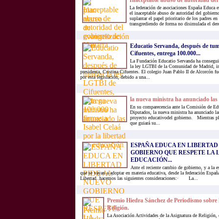
Inaceptable abuso de autoridad del
La federación de asociaciones España Educa
el inaceptable abuso de autoridad del gobierno
suplantar el papel prioritario de los padres en
transgrediendo de forma no disimulada el der
Educatio Servanda, después de tu
Cifuentes, entrega 100.000...
La Fundación Educatio Servanda ha consegui
la ley LGTBI de la Comunidad de Madrid, im
presidenta, Cristina Cifuentes. El colegio Juan Pablo II de Alcorcón f
por esta legislación, debido a una...
la nueva ministra ha anunciado las
En su comparecencia ante la Comisión de Ed
Diputados, la nueva ministra ha anunciado la
proyecto educativodel gobierno. Mientras pl
que guiará su...
ESPAÑA EDUCA EN LIBERTAD
GOBIERNO QUE RESPETE LA 
EDUCACIÓN...
Ante el reciente cambio de gobierno, y a la 
que se vayan a adoptar en materia educativa, desde la federación Espa
Libertad hacemos las siguientes consideraciones:· La...
Premio Hiedra Sánchez de Periodismo sobre 
Religión.
La Asociación Actividades de la Asignatura de Religión, q