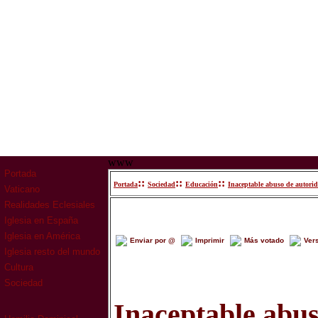
www
Portada
::
::
::
Portada
Sociedad
Educación
Inaceptable abuso de autori
Vaticano
Realidades Eclesiales
Iglesia en España
Iglesia en América
Enviar por @
Imprimir
Más votado
Ver
Iglesia resto del mundo
Cultura
Sociedad
Inaceptable abus