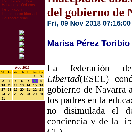
·
Homilia Dominical
·
Hablan los Obispos
del gobierno de
·
Fe y Razón
·
Reflexion en libertad
·
Colaboraciones
Fri, 09 Nov 2018 07:16:00
Marisa Pérez Toribio
La federación d
Aug 2026
Mo
Tu
We
Th
Fr
Sa
Su
Libertad
(ESEL) conde
1
2
3
4
5
6
7
8
9
10
11
12
13
14
15
16
gobierno de Navarra al
17
18
19
20
21
22
23
24
25
26
27
28
29
30
los padres en la educa
31
no disimulada el d
conciencia y de la li
CE).