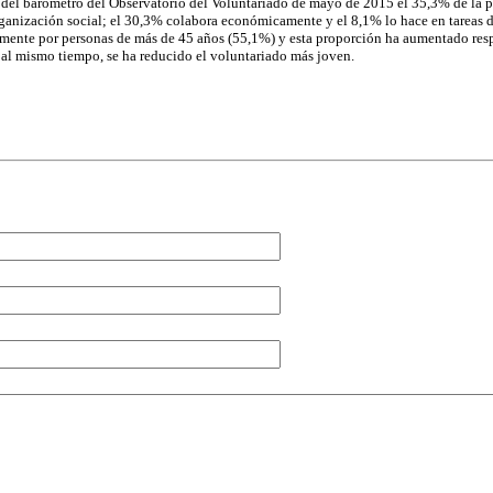
 del barómetro del Observatorio del Voluntariado de mayo de 2015 el 35,3% de la 
ganización social; el 30,3% colabora económicamente y el 8,1% lo hace en tareas d
ente por personas de más de 45 años (55,1%) y esta proporción ha aumentado res
, al mismo tiempo, se ha reducido el voluntariado más joven.