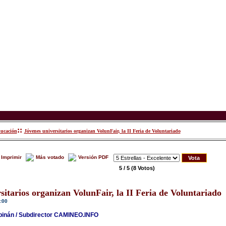
::
ucación
Jóvenes universitarios organizan VolunFair, la II Feria de Voluntariado
Imprimir
Más votado
Versión PDF
5 / 5
(8 Votos)
sitarios organizan VolunFair, la II Feria de Voluntariado
:00
rpinán / Subdirector CAMINEO.INFO