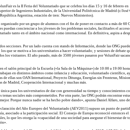
Fair es la II Feria del Voluntariado que se celebra los días 15 y 16 de febrero en
uperior de Ingenieros Industriales, de la Universidad Politécnica de Madrid (c/José
epública Argentina, estación de tren: Nuevos Ministerios).
o organizado por un grupo de alumnos con el fin de poner en contacto a más de 60 O
s puedan concienciar a los jóvenes de los problemas sociales, facilitarles el acceso 
ariado tanto en el ámbito nacional como internacional. En definitiva, aspira a despe
n dos secciones. Por un lado cuenta con stands de Información, donde las ONG pueden
en los que se motiva a los universitarios a hacer voluntariado; y sesiones de debate qu
dos los visitantes. El año pasado, más de 3500 jóvenes pasaron por VolunFair saca
 en el salón principal de la Escuela («la Sala de la Máquina») de 10:00 a 19:00 hora
rabajan en distintos ámbitos como infancia y educación, voluntariado científico, a
as de ellas son OAN International, Proyecto Ditunga, Energías sin Fronteras, Misio
ias de Madrid, Cooperación Internacional y muchas más.
única para los universitarios de dar con generosidad su tiempo y conocimientos co
s temas sociales más comprometidos. Por otra parte, las ONG podrán encontrar estu
mejor. Porque nunca nadie se ha hecho pobre dando», apunta Daniel Alfaro, uno de 
eclaración del Año Europeo del Voluntariado (AEV2011) supuso un punto de partid
nía, asociado a la participación social. El Consejo de Europa reconoció entonces el
les, lo que les otorga la «capacidad de una sociedad para asegurar el bienestar de 
ión».