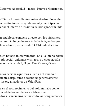
 Gutiérrez Abascal, 2 – metro: Nuevos Ministerios,
NG con los estudiantes universitarios. Pretende
a instituciones de ayuda social y participar en
rtar el interés de los universitarios por el mundo
 establecer contacto directo con los visitantes.
e tendrán lugar durante toda la feria, en las que
ndo adelante proyectos de 54 ONGs de distinto
s, en horario ininterrumpido. En ella intervendrán
yuda social, enfermos y sin techo o cooperación
neras de la caridad, Hogar Don Orione, Obras
n las personas que más sufren en el mundo o
diantes dispuestos a colaborar generosamente
los organizadores de VolunFair.
a en el reconocimiento del voluntariado como
 papel de las entidades sociales como
todos sus miembros, reduciendo las desigualdades