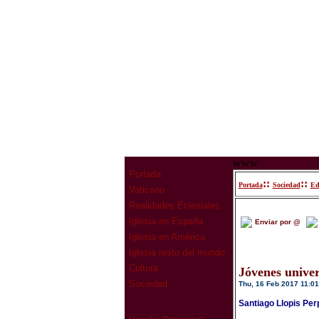
www
Portada
::
::
Portada
Sociedad
Ed
Vaticano
Realidades Eclesiales
Iglesia en España
Enviar por @
Iglesia en América
Iglesia resto del mundo
Cultura
Jóvenes univer
Sociedad
Thu, 16 Feb 2017 11:01
Santiago Llopis Pe