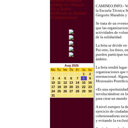
·
Homilia Dominical
·
Hablan los Obispos
CAMINEO.INFO.- Volun
·
Fe y Razón
la Escuela Técnica S
·
Reflexion en libertad
Gregorio Marañón y R
·
Colaboraciones
Se trata de un event
que las organizacione
actividades de volunt
de la solidaridad.
La feria se divide e
Por otro, los foros, 
pueden participar to
ámbito.
Aug 2026
La feria tendrá lugar
Mo
Tu
We
Th
Fr
Sa
Su
organizaciones que t
1
2
internacional. Algun
3
4
5
6
7
8
9
Misionales Pontific
10
11
12
13
14
15
16
17
18
19
20
21
22
23
«Es una oportunidad 
24
25
26
27
28
29
30
involucrándose en lo
31
para crear un mundo 
A nivel europeo la d
ejercicio de ciudada
cohesionadoras socia
y evitando la exclus