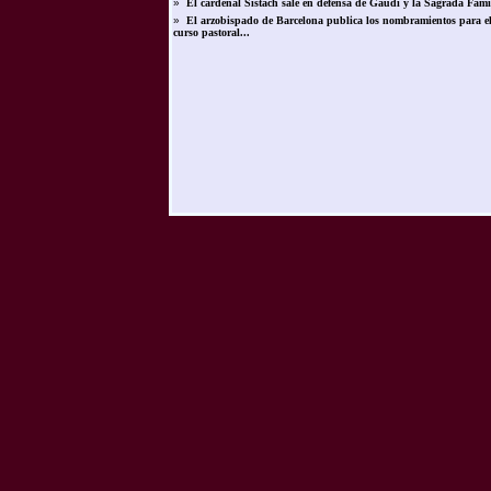
»
El cardenal Sistach sale en defensa de Gaudí y la Sagrada Fami
»
El arzobispado de Barcelona publica los nombramientos para e
curso pastoral...