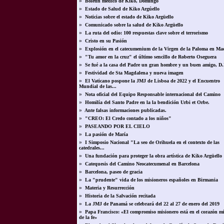
»
Boletín médico de Kiko, Domingo
»
Estado de Salud de Kiko Argúello
»
Noticias sobre el estado de Kiko Argüello
»
Comunicado sobre la salud de Kiko Argüello
»
La ruta del odio: 100 respuestas clave sobre el terrorismo
»
Cristo en su Pasión
»
Explosión en el catecumenium de la Virgen de la Paloma en Ma
»
"Tu amor en la cruz" el último sencillo de Roberto Oseguera
»
Se fué a la casa del Padre un gran hombre y un buen amigo, D.
»
Festividad de Sta Magdalena y nueva imagen
»
El Vaticano pospone la JMJ de Lisboa de 2022 y el Encuentro
Mundial de las...
»
Nota oficial del Equipo Responsable internacional del Camino
»
Homilía del Santo Padre en la la bendición Urbi et Orbe.
»
Ante falsas informaciones publicadas.
»
"CREO: El Credo contado a los niños"
»
PASEANDO POR EL CIELO
»
La pasión de María
»
I Simposio Nacional "La seo de Orihuela en el contexto de las
catedrales...
»
Una fundación para proteger la obra artística de Kiko Argüello
»
Catequesis del Camino Neocatecumenal en Barcelona
»
Barcelona, paseo de gracia
»
La "prudente" vida de los misioneros españoles en Birmania
»
Materia y Resurrección
»
Historia de la Salvación recitada
»
La JMJ de Panamá se celebrará del 22 al 27 de enero del 2019
»
Papa Francisco: «El compromiso misionero está en el corazón m
de la fe»