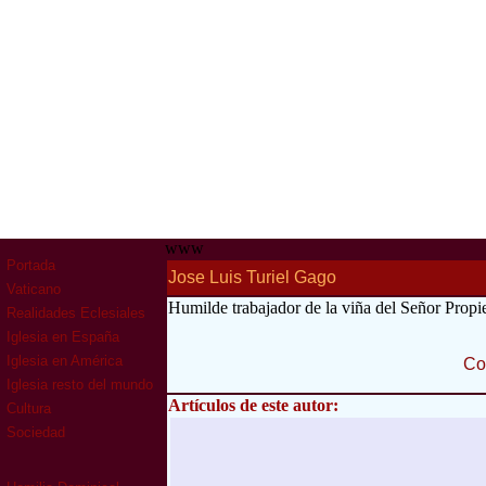
www
Portada
Jose Luis Turiel Gago
Vaticano
Humilde trabajador de la viña del Señor Prop
Realidades Eclesiales
Iglesia en España
Iglesia en América
Co
Iglesia resto del mundo
Artículos de este autor:
Cultura
Sociedad