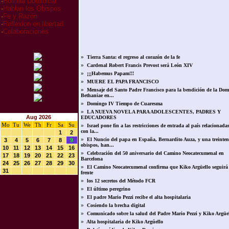
·
Homilia Dominical
·
Hablan los Obispos
·
Fe y Razón
·
Reflexion en libertad
·
Colaboraciones
»
Tierra Santa: el regreso al corazón de la fe
»
Cardenal Robert Francis Prevost será León XIV
»
¡¡¡Habemus Papam!!!
»
MUERE EL PAPA FRANCISCO
»
Mensaje del Santo Padre Francisco para la bendición de la Do
Bethaniae en...
»
Domingo IV Tiempo de Cuaresma
»
LA NUEVA NOVELA PARA ADOLESCENTES, PADRES Y
Aug 2026
EDUCADORES
Mo
Tu
We
Th
Fr
Sa
Su
»
Israel pone fin a las restricciones de entrada al país relacionada
con la...
1
2
»
El Nuncio del papa en España, Bernardito Auza, y una treinten
3
4
5
6
7
8
9
obispos, han...
10
11
12
13
14
15
16
»
Celebración del 50 aniversario del Camino Neocatecumenal en
17
18
19
20
21
22
23
Barcelona
24
25
26
27
28
29
30
»
El Camino Neocatecumenal confirma que Kiko Argüello seguirá 
31
frente
»
los 12 secretos del Método FCR
»
El último peregrino
»
El padre Mario Pezzi recibe el alta hospitalaria
»
Cosiendo la brecha digital
»
Comunicado sobre la salud del Padre Mario Pezzi y Kiko Argüe
»
Alta hospitalaria de Kiko Argúello