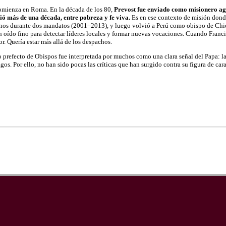
comienza en Roma. En la década de los 80,
Prevost fue enviado como misionero agus
ió más de una década, entre pobreza y fe viva.
Es en ese contexto de misión donde 
inos durante dos mandatos (2001–2013), y luego volvió a Perú como obispo de Chic
on oído fino para detectar líderes locales y formar nuevas vocaciones. Cuando Franc
. Quería estar más allá de los despachos.
prefecto de Obispos fue interpretada por muchos como una clara señal del Papa: la 
gos. Por ello, no han sido pocas las críticas que han surgido contra su figura de car