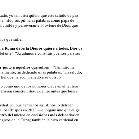
tado, yo también quiero que este saludo de paz
s han sido sus primeras palabras como papa de
 humilde y perseverante. Proviene de Dios, que
los que sufren.
 a Roma daba la Dios os quiere a todos, Dios os
elante”. “Ayúdanos a construir puentes para ser
r junto a aquellos que sufren”.
“Permitidme
inalmente, ha dedicado unas palabras, “un saludo,
o fiel que ha acompañado a su obispo”.
do como uno de los nombres clave en el tablero
refieren construir desde dentro antes que buscar
ediático. Sus hermanos agustinos lo definen
ra los Obispos en 2023 —el organismo que elige
ntro del núcleo de decisiones más delicadas del
égicos de la Curia; también le hizo cardenal en