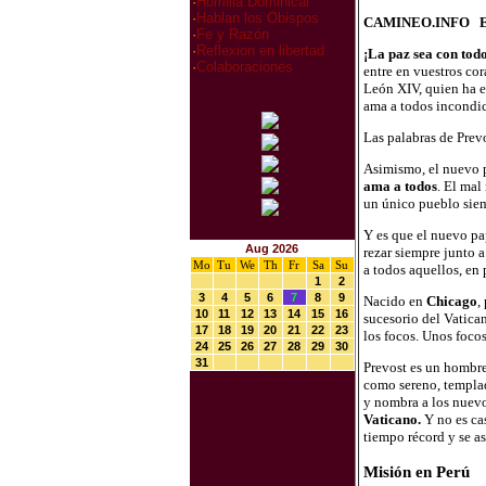
·
Homilia Dominical
·
Hablan los Obispos
CAMINEO.INFO El
·
Fe y Razón
·
Reflexion en libertad
¡La paz sea con todo
·
Colaboraciones
entre en vuestros cor
León XIV, quien ha e
ama a todos incondi
Las palabras de Prevo
Asimismo, el nuevo p
ama a todos
. El mal
un único pueblo siem
Y es que el nuevo pa
Aug 2026
rezar siempre junto 
Mo
Tu
We
Th
Fr
Sa
Su
a todos aquellos, en 
1
2
3
4
5
6
7
8
9
Nacido en
Chicago
,
10
11
12
13
14
15
16
sucesorio del Vatican
17
18
19
20
21
22
23
los focos. Unos foco
24
25
26
27
28
29
30
31
Prevost es un hombre
como sereno, templad
y nombra a los nuev
Vaticano.
Y no es ca
tiempo récord y se a
Misión en Perú