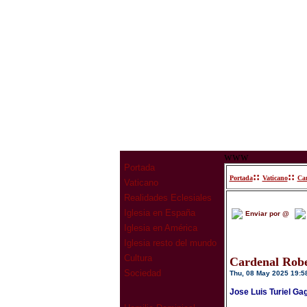
www
Portada
::
::
Portada
Vaticano
Car
Vaticano
Realidades Eclesiales
Iglesia en España
Enviar por @
Iglesia en América
Iglesia resto del mundo
Cultura
Cardenal Robe
Sociedad
Thu, 08 May 2025 19:5
Jose Luis Turiel Ga