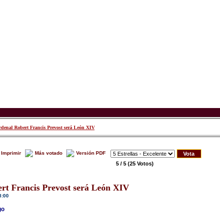
denal Robert Francis Prevost será León XIV
Imprimir
Más votado
Versión PDF
5 / 5
(25 Votos)
rt Francis Prevost será León XIV
8:00
go