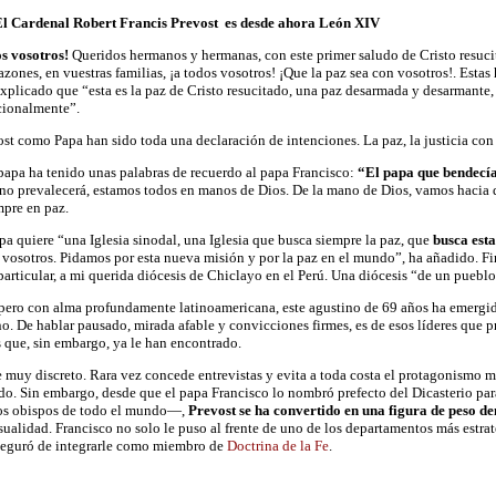
 Cardenal
Robert Francis Prevost es desde ahora
León XIV
s vosotros!
Queridos hermanos y hermanas, con este primer saludo de Cristo resuci
azones, en vuestras familias, ¡a todos vosotros! ¡Que la paz sea con vosotros!. Esta
xplicado que “esta es la paz de Cristo resucitado, una paz desarmada y desarmante,
cionalmente”.
st como Papa han sido toda una declaración de intenciones. La paz, la justicia con 
apa ha tenido unas palabras de recuerdo al papa Francisco:
“El papa que bendecía
 no prevalecerá, estamos todos en manos de Dios. De la mano de Dios, vamos hacia d
pre en paz.
pa quiere “una Iglesia sinodal, una Iglesia que busca siempre la paz, que
busca esta
a vosotros. Pidamos por esta nueva misión y por la paz en el mundo”, ha añadido. F
particular, a mi querida diócesis de Chiclayo en el Perú. Una diócesis “de un puebl
 pero con alma profundamente latinoamericana, este agustino de 69 años ha emergi
o. De hablar pausado, mirada afable y convicciones firmes, es de esos líderes que p
s que, sin embargo, ya le han encontrado.
 muy discreto. Rara vez concede entrevistas y evita a toda costa el protagonismo m
o. Sin embargo, desde que el papa Francisco lo nombró prefecto del Dicasterio pa
os obispos de todo el mundo—,
Prevost se ha convertido en una figura de peso de
sualidad. Francisco no solo le puso al frente de uno de los departamentos más estrat
seguró de integrarle como miembro de
Doctrina de la Fe
.