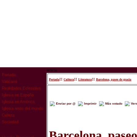
www
Portada
::
::
::
Portada
Cultura
Literatura
Barcelona, paseo de gracia
Vaticano
Realidades Eclesiales
Iglesia en España
Iglesia en América
Enviar por @
Imprimir
Más votado
Ver
Iglesia resto del mundo
Cultura
Sociedad
Barcelona, paseo