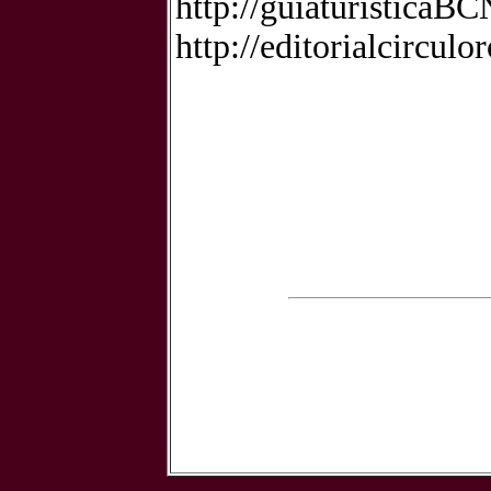
http://guiaturisticaBC
http://editorialcircul