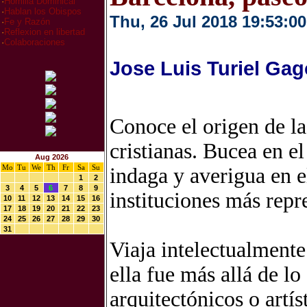
·
Homilia Dominical
·
Hablan los Obispos
Thu, 26 Jul 2018 19:53:00
·
Fe y Razón
·
Reflexion en libertad
·
Colaboraciones
Jose Luis Turiel Gag
Conoce el origen de la
cristianas. Bucea en e
Aug 2026
Mo
Tu
We
Th
Fr
Sa
Su
indaga y averigua en e
1
2
3
4
5
6
7
8
9
instituciones más repr
10
11
12
13
14
15
16
17
18
19
20
21
22
23
24
25
26
27
28
29
30
31
Viaja intelectualmente
ella fue más allá de lo
arquitectónicos o artí