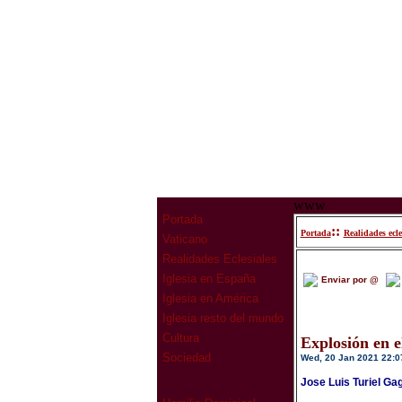
www
Portada
::
Portada
Realidades ecle
Vaticano
Realidades Eclesiales
Iglesia en España
Enviar por @
Iglesia en América
Iglesia resto del mundo
Cultura
Explosión en 
Sociedad
Wed, 20 Jan 2021 22:0
Jose Luis Turiel Ga