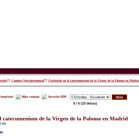
::
::
siales
Camino Neocatecumenal
Explosión en el catecumenium de la Virgen de la Paloma en Madri
Imprimir
Más votado
Versión PDF
5 / 5
(15 Votos)
el catecumenium de la Virgen de la Paloma en Madrid
7:00
go