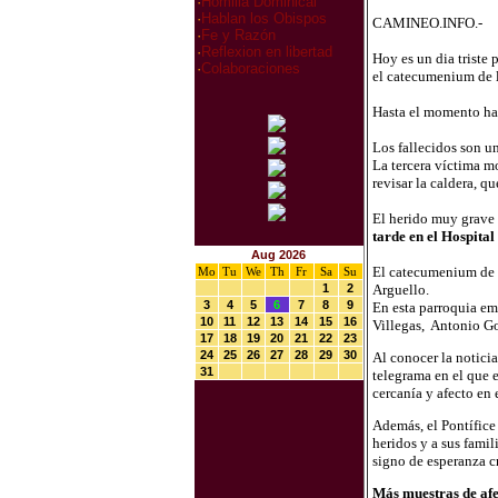
·
Homilia Dominical
·
Hablan los Obispos
CAMINEO.INFO.-
·
Fe y Razón
·
Reflexion en libertad
Hoy es un dia triste
·
Colaboraciones
el catecumenium de l
Hasta el momento hay
Los fallecidos son u
La tercera víctima m
revisar la caldera, qu
El herido muy grave 
tarde en el Hospital
Aug 2026
El catecumenium de 
Mo
Tu
We
Th
Fr
Sa
Su
1
2
Arguello.
3
4
5
6
7
8
9
En esta parroquia em
10
11
12
13
14
15
16
Villegas, Antonio G
17
18
19
20
21
22
23
24
25
26
27
28
29
30
Al conocer la noticia
31
telegrama en el que e
cercanía y afecto en
Además, el Pontífice
heridos y a sus fami
signo de esperanza c
Más muestras de afe