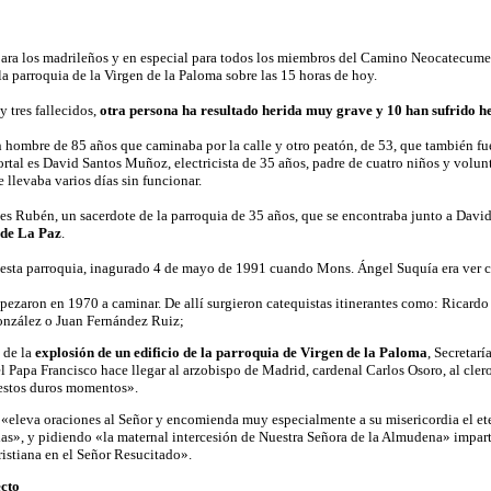
 para los madrileños y en especial para todos los miembros del Camino Neocatecume
a parroquia de la Virgen de la Paloma sobre las 15 horas de hoy.
 tres fallecidos,
otra persona ha resultado herida muy grave y 10 han sufrido he
n hombre de 85 años que caminaba por la calle y otro peatón, de 53, que también fue
ortal es
David Santos Muñoz, electricista de 35 años, padre de cuatro niños
y volunt
e llevaba varios días sin funcionar.
es Rubén, un sacerdote de la parroquia de 35 años, que se encontraba junto a David 
 de La Paz
.
esta parroquia, inagurado 4 de mayo de 1991 cuando Mons. Ángel Suquía era ver 
pezaron en 1970 a caminar. De allí surgieron catequistas itinerantes como: Ricardo 
onzález o Juan Fernández Ruiz;
 de la
explosión de un edificio de la parroquia de Virgen de la Paloma
, Secretar
l Papa Francisco hace llegar al arzobispo de Madrid, cardenal Carlos Osoro, al cler
 estos duros momentos».
 «eleva oraciones al Señor y encomienda muy especialmente a su misericordia el ete
lias», y pidiendo «la maternal intercesión de Nuestra Señora de la Almudena» impar
ristiana en el Señor Resucitado».
cto