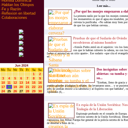
·
Homilia Dominical
·
Hablan los Obispos
Leer más...
·
Fe y Razón
¿Por qué los monjes empezaron a ela
·
Reflexion en libertad
La primera razón por la que los monjes comenza
·
Colaboraciones
los monasterios es que el agua era insalubre, po
cerveza la purificaba. «No sabían muy bien por 
de que los que bebían cerveza...
Pruebas de que el Sudario de Oviedo
envolvieron al mismo hombre
«Simón Pedro entró en el sepulcro: vio los lien
con que le habían cubierto la cabeza, no con los
[sobre sí mismo] en un sitio aparte». Ese sudario «que cita el evangel
en...
Jun 2024
Dos incógnitas sobre
Mo
Tu
We
Th
Fr
Sa
Su
abiertas: su tumba y 
1
2
su...
3
4
5
6
7
8
9
10
11
12
13
14
15
16
"Esteban, lleno de gracia y 
pueblo grandes prodigios y señales. Se levantaron unos... y se pusiero
17
18
19
20
21
22
23
pero no podían resistir a la sabiduría y al Espíritu con que hablaba", 
24
25
26
27
28
29
30
Apóstoles (6,...
Ex espía de la Unión Soviética: Nos
Teología de la Liberación
Espionaje profundo en el corazón de Europa.
servicio secreto de la Unión Soviética). Dese
comunista. Ion Mihai Pacepa fue general de la policía secreta de la R
de desertar a fines de la...