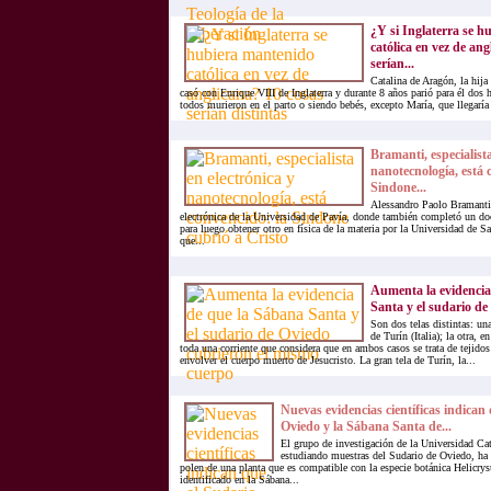
¿Y si Inglaterra se 
católica en vez de ang
serían...
Catalina de Aragón, la hija
casó con Enrique VIII de Inglaterra y durante 8 años parió para él dos h
todos murieron en el parto o siendo bebés, excepto María, que llegaría 
Bramanti, especialista
nanotecnología, está 
Sindone...
Alessandro Paolo Bramanti 
electrónica de la Universidad de Pavía, donde también completó un do
para luego obtener otro en física de la materia por la Universidad de S
que...
Aumenta la evidencia
Santa y el sudario de 
Son dos telas distintas: una
de Turín (Italia); la otra, 
toda una corriente que considera que en ambos casos se trata de tejidos
envolver el cuerpo muerto de Jesucristo. La gran tela de Turín, la...
Nuevas evidencias científicas indican
Oviedo y la Sábana Santa de...
El grupo de investigación de la Universidad Cat
estudiando muestras del Sudario de Oviedo, ha 
polen de una planta que es compatible con la especie botánica Helicr
identificado en la Sábana...