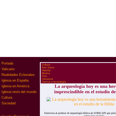
www
Portada
·
Cultura
·
Arte Sacro
Vaticano
·
História
·
Música
Realidades Eclesiales
·
Cine
·
Literatura
Iglesia en España
·
Ciencia y tecnología
La arqueología hoy es una he
Iglesia en América
imprescindible en el estudio de
Iglesia resto del mundo
Cultura
Sociedad
Entrevista al profesor de arqueología bíblica de SOBICAIN que próx
online bajo el título