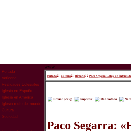
www
Portada
::
::
::
Portada
Cultura
Historia
Paco Segarra: «Hay un interés de
Vaticano
Realidades Eclesiales
Iglesia en España
Iglesia en América
Enviar por @
Imprimir
Más votado
Ver
Iglesia resto del mundo
Cultura
Sociedad
Paco Segarra: «H