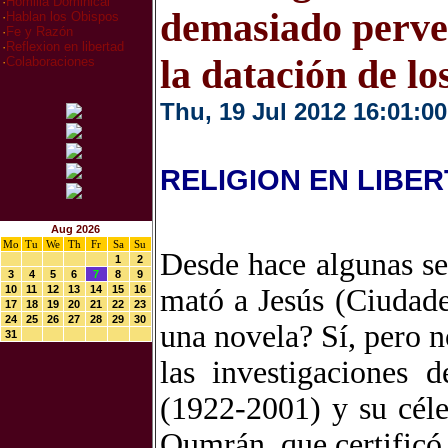
·
Homilia Dominical
demasiado perve
·
Hablan los Obispos
·
Fe y Razón
·
Reflexion en libertad
la datación de l
·
Colaboraciones
Thu, 19 Jul 2012 16:01:00
RELIGION EN LIBE
Aug 2026
Mo
Tu
We
Th
Fr
Sa
Su
Desde hace algunas se
1
2
3
4
5
6
7
8
9
10
11
12
13
14
15
16
mató a Jesús (Ciudade
17
18
19
20
21
22
23
24
25
26
27
28
29
30
una novela? Sí, pero n
31
las investigaciones 
(1922-2001) y su céle
Qumrán, que certificó