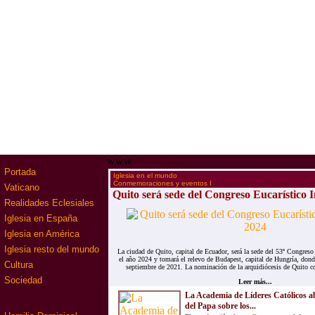
www
Portada
·
Iglesia en el mundo
·
Conmemoraciones y eventos I
Vaticano
Quito será sede del Congreso Eucarístico 
Realidades Eclesiales
Iglesia en España
Iglesia en América
Iglesia resto del mundo
La ciudad de Quito, capital de Ecuador, será la sede del 53º Congreso 
el año 2024 y tomará el relevo de Budapest, capital de Hungría, donde
Cultura
septiembre de 2021. La nominación de la arquidiócesis de Quito c
Sociedad
Leer más...
La Academia de Líderes Católicos a
del Papa sobre los...