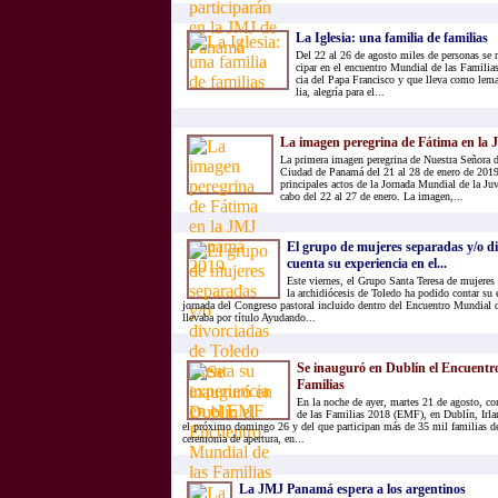
La Igle­sia: una fa­mi­lia de fa­mi­lias
Del 22 al 26 de agos­to mi­les de per­so­nas se re­
ci­par en el en­cuen­tro Mun­dial de las Fa­mi­lias
cia del Papa Fran­cis­co y que lle­va como lema:
lia, ale­gría para el...
La imagen peregrina de Fátima en la
La primera imagen peregrina de Nuestra Señora de
Ciudad de Panamá del 21 al 28 de enero de 2019, 
principales actos de la Jornada Mundial de la Juv
cabo del 22 al 27 de enero. La imagen,...
El grupo de mujeres separadas y/o d
cuenta su experiencia en el...
Este viernes, el Grupo Santa Teresa de mujeres 
la archidiócesis de Toledo ha podido contar su 
jornada del Congreso pastoral incluido dentro del Encuentro Mundial d
llevaba por título Ayudando...
Se inauguró en Dublín el Encuentr
Familias
En la noche de ayer, martes 21 de agosto, 
de las Familias 2018 (EMF), en Dublín, Irlan
el próximo domingo 26 y del que participan más de 35 mil familias d
ceremonia de apertura, en...
La JMJ Panamá espera a los argentinos