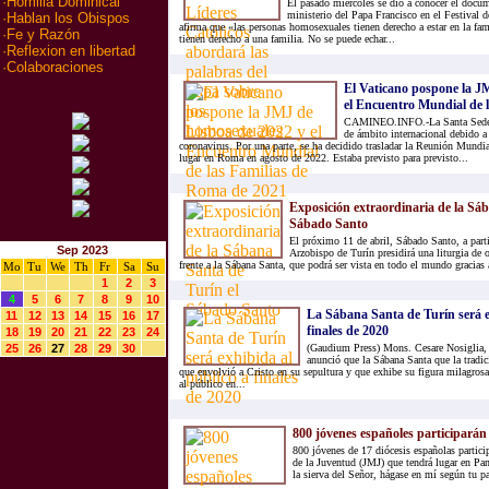
·
Homilia Dominical
El pasado miércoles se dio a conocer el docum
ministerio del Papa Francisco en el Festival 
·
Hablan los Obispos
afirma que «las personas homosexuales tienen derecho a estar en la fam
·
Fe y Razón
tienen derecho a una familia. No se puede echar...
·
Reflexion en libertad
·
Colaboraciones
El Vaticano pospone la J
el Encuentro Mundial de la
CAMINEO.INFO.-La Santa Sede h
de ámbito internacional debido a
coronavirus. Por una parte, se ha decidido trasladar la Reunión Mundi
lugar en Roma en agosto de 2022. Estaba previsto para previsto...
Exposición extraordinaria de la Sá
Sábado Santo
El próximo 11 de abril, Sábado Santo, a parti
Sep 2023
Arzobispo de Turín presidirá una liturgia de
frente a la Sábana Santa, que podrá ser vista en todo el mundo gracias a
Mo
Tu
We
Th
Fr
Sa
Su
1
2
3
4
5
6
7
8
9
10
La Sábana Santa de Turín será e
11
12
13
14
15
16
17
finales de 2020
18
19
20
21
22
23
24
25
26
27
28
29
30
(Gaudium Press) Mons. Cesare Nosiglia, A
anunció que la Sábana Santa que la tradic
que envolvió a Cristo en su sepultura y que exhibe su figura milagros
al público en...
800 jóvenes españoles participará
800 jóvenes de 17 diócesis españolas partici
de la Juventud (JMJ) que tendrá lugar en Pa
la sierva del Señor, hágase en mí según tu p