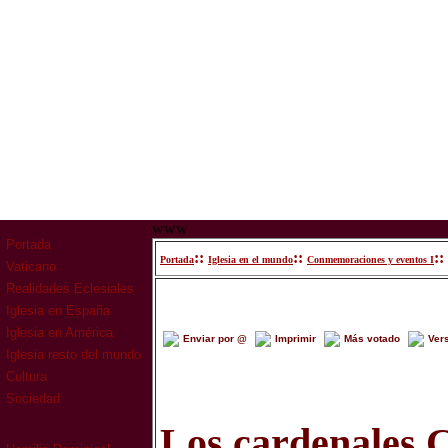
www
Portada
::
::
::
Portada
Iglesia en el mundo
Conmemoraciones y eventos I
Vaticano
Realidades Eclesiales
Iglesia en España
Iglesia en América
Enviar por @
Imprimir
Más votado
Ver
Iglesia resto del mundo
Cultura
Sociedad
Los cardenales C