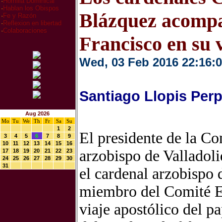
·
Homilia Dominical
·
Hablan los Obispos
Blázquez acompa
·
Fe y Razón
·
Reflexion en libertad
·
Colaboraciones
Francisco en su 
Wed, 03 Feb 2016 22:16:
Santiago Llopis Per
Aug 2026
Mo
Tu
We
Th
Fr
Sa
Su
1
2
El presidente de la C
3
4
5
6
7
8
9
10
11
12
13
14
15
16
arzobispo de Valladoli
17
18
19
20
21
22
23
24
25
26
27
28
29
30
31
el cardenal arzobispo 
miembro del Comité Ej
viaje apostólico del p