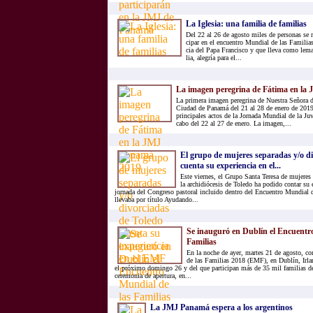
La Igle­sia: una fa­mi­lia de fa­mi­lias
Del 22 al 26 de agos­to mi­les de per­so­nas se re­
ci­par en el en­cuen­tro Mun­dial de las Fa­mi­lias
cia del Papa Fran­cis­co y que lle­va como lema:
lia, ale­gría para el...
La imagen peregrina de Fátima en la
La primera imagen peregrina de Nuestra Señora de
Ciudad de Panamá del 21 al 28 de enero de 2019, 
principales actos de la Jornada Mundial de la Juv
cabo del 22 al 27 de enero. La imagen,...
El grupo de mujeres separadas y/o d
cuenta su experiencia en el...
Este viernes, el Grupo Santa Teresa de mujeres 
la archidiócesis de Toledo ha podido contar su 
jornada del Congreso pastoral incluido dentro del Encuentro Mundial d
llevaba por título Ayudando...
Se inauguró en Dublín el Encuentr
Familias
En la noche de ayer, martes 21 de agosto, 
de las Familias 2018 (EMF), en Dublín, Irlan
el próximo domingo 26 y del que participan más de 35 mil familias d
ceremonia de apertura, en...
La JMJ Panamá espera a los argentinos