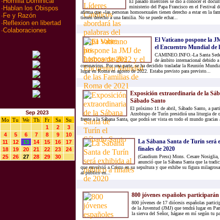
·
Homilia Dominical
El pasado miércoles se dio a conocer el docum
ministerio del Papa Francisco en el Festival 
·
Hablan los Obispos
afirma que «las personas homosexuales tienen derecho a estar en la fam
·
Fe y Razón
tienen derecho a una familia. No se puede echar...
·
Reflexion en libertad
·
Colaboraciones
El Vaticano pospone la J
el Encuentro Mundial de la
CAMINEO.INFO.-La Santa Sede h
de ámbito internacional debido a
coronavirus. Por una parte, se ha decidido trasladar la Reunión Mundi
lugar en Roma en agosto de 2022. Estaba previsto para previsto...
Exposición extraordinaria de la Sá
Sábado Santo
El próximo 11 de abril, Sábado Santo, a parti
Sep 2023
Arzobispo de Turín presidirá una liturgia de
frente a la Sábana Santa, que podrá ser vista en todo el mundo gracias a
Mo
Tu
We
Th
Fr
Sa
Su
1
2
3
4
5
6
7
8
9
10
La Sábana Santa de Turín será e
11
12
13
14
15
16
17
finales de 2020
18
19
20
21
22
23
24
25
26
27
28
29
30
(Gaudium Press) Mons. Cesare Nosiglia, A
anunció que la Sábana Santa que la tradic
que envolvió a Cristo en su sepultura y que exhibe su figura milagros
al público en...
800 jóvenes españoles participará
800 jóvenes de 17 diócesis españolas partici
de la Juventud (JMJ) que tendrá lugar en Pa
la sierva del Señor, hágase en mí según tu p