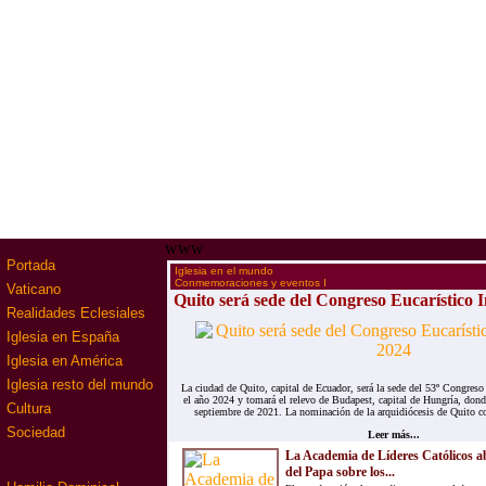
www
Portada
·
Iglesia en el mundo
·
Conmemoraciones y eventos I
Vaticano
Quito será sede del Congreso Eucarístico 
Realidades Eclesiales
Iglesia en España
Iglesia en América
Iglesia resto del mundo
La ciudad de Quito, capital de Ecuador, será la sede del 53º Congreso 
el año 2024 y tomará el relevo de Budapest, capital de Hungría, donde
Cultura
septiembre de 2021. La nominación de la arquidiócesis de Quito c
Sociedad
Leer más...
La Academia de Líderes Católicos a
del Papa sobre los...