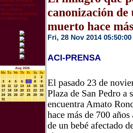
·
Homilia Dominical
·
Hablan los Obispos
canonización de 
·
Fe y Razón
·
Reflexion en libertad
·
Colaboraciones
muerto hace más
Fri, 28 Nov 2014 05:50:00
ACI-PRENSA
Aug 2026
Mo
Tu
We
Th
Fr
Sa
Su
1
2
El pasado 23 de novie
3
4
5
6
7
8
9
10
11
12
13
14
15
16
Plaza de San Pedro a s
17
18
19
20
21
22
23
24
25
26
27
28
29
30
31
encuentra Amato Ronco
hace más de 700 años a
de un bebé afectado de