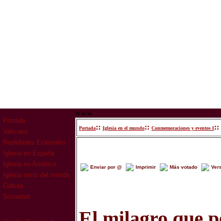
www
Portada
::
::
::
Portada
Iglesia en el mundo
Conmemoraciones y eventos I
Vaticano
Realidades Eclesiales
Iglesia en España
Iglesia en América
Enviar por @
Imprimir
Más votado
Ver
Iglesia resto del mundo
Cultura
Sociedad
El milagro que p