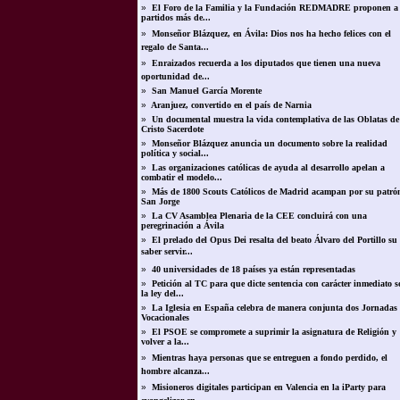
»
El Foro de la Familia y la Fundación REDMADRE proponen a 
partidos más de...
»
Monseñor Blázquez, en Ávila: Dios nos ha hecho felices con el
regalo de Santa...
»
Enraizados recuerda a los diputados que tienen una nueva
oportunidad de...
»
San Manuel García Morente
»
Aranjuez, convertido en el país de Narnia
»
Un documental muestra la vida contemplativa de las Oblatas de
Cristo Sacerdote
»
Monseñor Blázquez anuncia un documento sobre la realidad
política y social...
»
Las organizaciones católicas de ayuda al desarrollo apelan a
combatir el modelo...
»
Más de 1800 Scouts Católicos de Madrid acampan por su patró
San Jorge
»
La CV Asamblea Plenaria de la CEE concluirá con una
peregrinación a Ávila
»
El prelado del Opus Dei resalta del beato Álvaro del Portillo su
saber servir...
»
40 universidades de 18 países ya están representadas
»
Petición al TC para que dicte sentencia con carácter inmediato s
la ley del...
»
La Iglesia en España celebra de manera conjunta dos Jornadas
Vocacionales
»
El PSOE se compromete a suprimir la asignatura de Religión y
volver a la...
»
Mientras haya personas que se entreguen a fondo perdido, el
hombre alcanza...
»
Misioneros digitales participan en Valencia en la iParty para