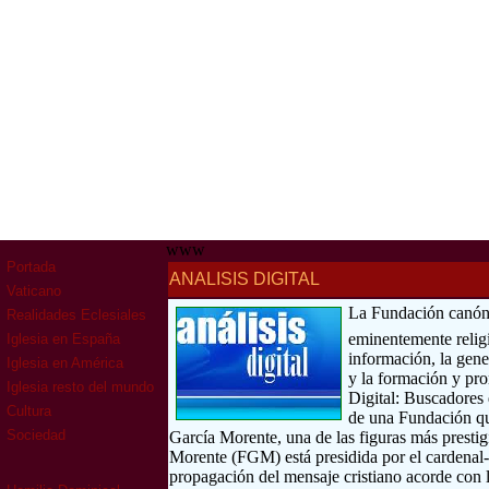
www
Portada
ANALISIS DIGITAL
Vaticano
La Fundación canónic
Realidades Eclesiales
eminentemente religi
Iglesia en España
información, la gene
Iglesia en América
y la formación y pro
Iglesia resto del mundo
Digital: Buscadores
Cultura
de una Fundación que
Sociedad
García Morente, una de las figuras más presti
Morente (FGM) está presidida por el cardenal
propagación del mensaje cristiano acorde con l