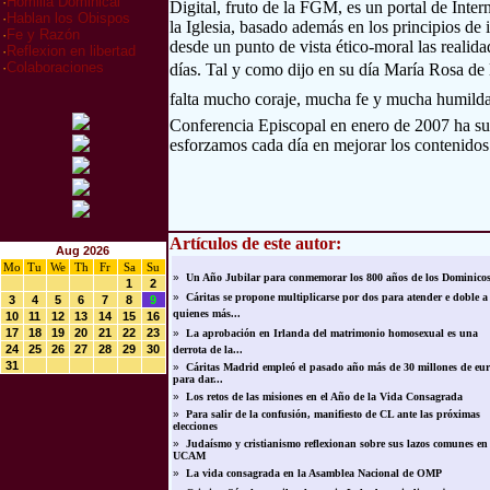
·
Homilia Dominical
Digital, fruto de la FGM, es un portal de Inte
·
Hablan los Obispos
la Iglesia, basado además en los principios de
·
Fe y Razón
desde un punto de vista ético-moral las realida
·
Reflexion en libertad
·
Colaboraciones
días. Tal y como dijo en su día María Rosa de
falta mucho coraje, mucha fe y mucha humilda
Conferencia Episcopal en enero de 2007 ha su
esforzamos cada día en mejorar los contenidos
Artículos de este autor:
Aug 2026
Mo
Tu
We
Th
Fr
Sa
Su
»
Un Año Jubilar para conmemorar los 800 años de los Dominico
1
2
»
Cáritas se propone multiplicarse por dos para atender e doble a
3
4
5
6
7
8
9
quienes más...
10
11
12
13
14
15
16
17
18
19
20
21
22
23
»
La aprobación en Irlanda del matrimonio homosexual es una
24
25
26
27
28
29
30
derrota de la...
31
»
Cáritas Madrid empleó el pasado año más de 30 millones de eur
para dar...
»
Los retos de las misiones en el Año de la Vida Consagrada
»
Para salir de la confusión, manifiesto de CL ante las próximas
elecciones
»
Judaísmo y cristianismo reflexionan sobre sus lazos comunes en
UCAM
»
La vida consagrada en la Asamblea Nacional de OMP