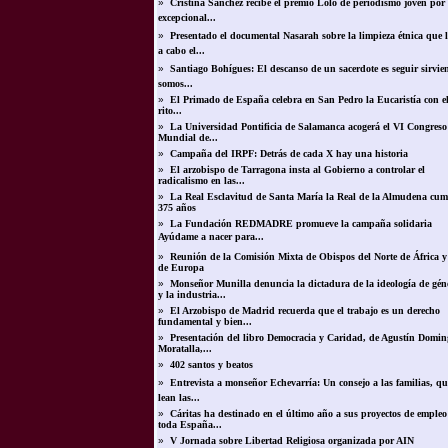
»
Cristina Sánchez recibe el premio Lolo de periodismo joven por
excepcional...
»
Presentado el documental Nasarah sobre la limpieza étnica que l
a cabo el...
»
Santiago Bohígues: El descanso de un sacerdote es seguir sirvie
somos...
»
El Primado de España celebra en San Pedro la Eucaristía con e
rito...
»
La Universidad Pontificia de Salamanca acogerá el VI Congreso
Mundial de...
»
Campaña del IRPF: Detrás de cada X hay una historia
»
El arzobispo de Tarragona insta al Gobierno a controlar el
radicalismo en las...
»
La Real Esclavitud de Santa María la Real de la Almudena cum
375 años
»
La Fundación REDMADRE promueve la campaña solidaria
Ayúdame a nacer para...
»
Reunión de la Comisión Mixta de Obispos del Norte de África y
de Europa
»
Monseñor Munilla denuncia la dictadura de la ideología de gén
y la industria...
»
El Arzobispo de Madrid recuerda que el trabajo es un derecho
fundamental y bien...
»
Presentación del libro Democracia y Caridad, de Agustín Domin
Moratalla,...
»
402 santos y beatos
»
Entrevista a monseñor Echevarría: Un consejo a las familias, qu
lean las...
»
Cáritas ha destinado en el último año a sus proyectos de empleo
toda España...
»
V Jornada sobre Libertad Religiosa organizada por AIN