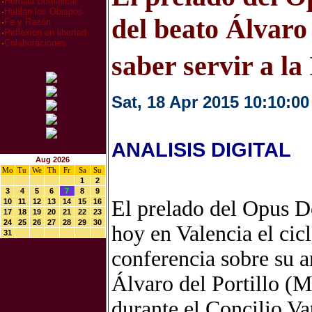
·
Homilia Dominical
·
Hablan los Obispos
del beato Álvaro 
·
Fe y Razón
·
Reflexion en libertad
·
Colaboraciones
saber servir a la
Sat, 18 Apr 2015 10:10:00
ANALISIS DIGITAL
Aug 2026
Mo
Tu
We
Th
Fr
Sa
Su
1
2
3
4
5
6
7
8
9
El prelado del Opus D
10
11
12
13
14
15
16
17
18
19
20
21
22
23
24
25
26
27
28
29
30
hoy en Valencia el ci
31
conferencia sobre su a
Álvaro del Portillo (
durante el Concilio Va