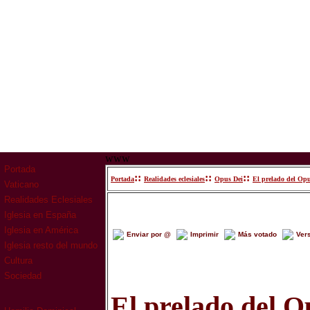
www
Portada
::
::
::
Portada
Realidades eclesiales
Opus Dei
El prelado del Opus
Vaticano
Realidades Eclesiales
Iglesia en España
Iglesia en América
Enviar por @
Imprimir
Más votado
Ver
Iglesia resto del mundo
Cultura
Sociedad
El prelado del O