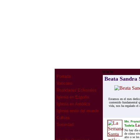
www
Portada
Beata Sandra S
Vaticano
Realidades Eclesiales
Iglesia en España
Estamos en el mes dedica
contenido fundamental qu
Iglesia en América
vida, nos ha regalado el
Iglesia resto del mundo
Cultura
Mn. Franc
Sociedad
La 
Tudela
No hay día 
de cómo vivi
alto o se le