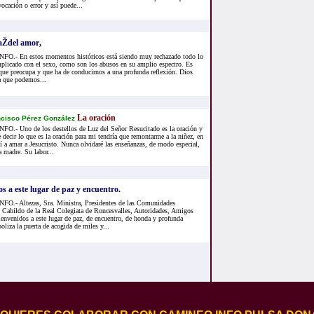
cación o error y así puede...
íaŽdel amor,
.- En estos momentos históricos está siendo muy rechazado todo lo
mplicado con el sexo, como son los abusos en su amplio espectro. Es
que preocupa y que ha de conducirnos a una profunda reflexión. Dios
a que podemos...
La oración
cisco Pérez González
.- Uno de los destellos de Luz del Señor Resucitado es la oración y
e decir lo que es la oración para mi tendría que remontarme a la niñez, en
í a amar a Jesucristo. Nunca olvidaré las enseñanzas, de modo especial,
 madre. Su labor...
os a este lugar de paz y encuentro.
.- Altezas, Sra. Ministra, Presidentes de las Comunidades
 Cabildo de la Real Colegiata de Roncesvalles, Autoridades, Amigos
envenidos a este lugar de paz, de encuentro, de honda y profunda
oliza la puerta de acogida de miles y...