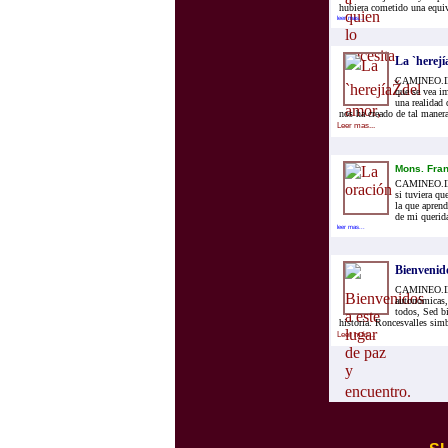
hubiera cometido una equivo
leer mas...
La `herej
CAMINEO.INFO
que se vea i
una realidad 
nos ha creado de tal maner
Leer mas...
Mons. Fran
CAMINEO.INFO
si tuviera qu
la que aprend
de mi querida
leer mas...
Bienvenid
CAMINEO.INFO
autonómicas,
todos, Sed bi
historia. Roncesvalles simb
Leer mas...