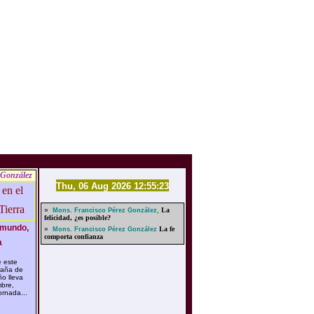
 González
Thu, 06 Aug 2026 12:55:23
»
La
Mons. Francisco Pérez González,
felicidad, ¿es posible?
 mundo,
»
La fe
Mons. Francisco Pérez González
comporta confianza

 este
paña de
o lleva
mbre,
ornada...