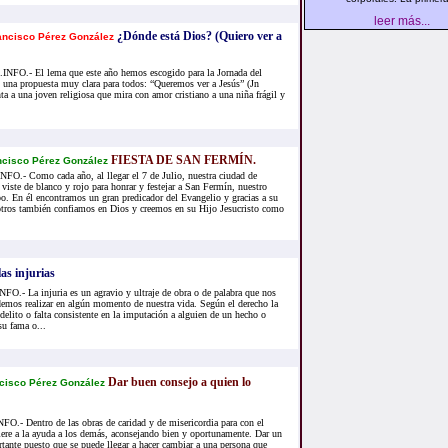
leer más...
¿Dónde está Dios? (Quiero ver a
ancisco Pérez González
FO.- El lema que este año hemos escogido para la Jornada del
una propuesta muy clara para todos: “Queremos ver a Jesús” (Jn
nta a una joven religiosa que mira con amor cristiano a una niña frágil y
FIESTA DE SAN FERMÍN.
ncisco Pérez González
.- Como cada año, al llegar el 7 de Julio, nuestra ciudad de
iste de blanco y rojo para honrar y festejar a San Fermín, nuestro
o. En él encontramos un gran predicador del Evangelio y gracias a su
tros también confiamos en Dios y creemos en su Hijo Jesucristo como
as injurias
.- La injuria es un agravio y ultraje de obra o de palabra que nos
emos realizar en algún momento de nuestra vida. Según el derecho la
 delito o falta consistente en la imputación a alguien de un hecho o
u fama o...
Dar buen consejo a quien lo
cisco Pérez González
- Dentro de las obras de caridad y de misericordia para con el
iere a la ayuda a los demás, aconsejando bien y oportunamente. Dar un
ante puesto que se puede llegar a hacer cambiar a una persona que