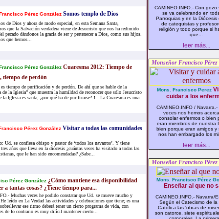
CAMINEO.INFO.- Con gozo y
Somos templo de Dios
se va celebrando en toda
Francisco Pérez González
Parroquias y en la Diócesis 
s de Dios y ahora de modo especial, en esta Semana Santa,
de catequistas y profeso
os que la Salvación verdadera viene de Jesucristo que nos ha redimido
religión y todo porque si h
el pecado dándonos la gracia de ser y pertenecer a Dios, como sus hijos.
que...
ios que hemos...
leer más...
Monseñor Francisco Pérez
Cuaresma 2012: Tiempo de
Francisco Pérez González
 tiempo de perdón
s tiempo de purificación y de perdón. De ahí que se hable de la
Vi
Mons. Francisco Perez
 de la Iglesia” que muestra la humildad de reconocer que sólo Jesucristo
cuidar a los enfer
e la Iglesia es santa, ¿por qué ha de purificarse? 1.- La Cuaresma es una
CAMINEO.INFO / Navarra.-
veces nos hemos acerc
consolar enfermos o bien
eran miembros de nuestra f
Visitar a todas las comunidades
rancisco Pérez González
bien porque eran amigos y
nos han embargado los mi
o: Ud. se confiesa obispo y pastor de ‘todos los navarros’. Y tiene
leer más...
 tres años que lleva en la diócesis ¿cuántas veces ha visitado a todas las
stianas, que le han sido encomendadas? ¿Sabe...
Monseñor Francisco Pérez
¿Cómo mantiene esa disponibilidad
Mons. Francisco Pérez Go
iso Pérez González
Enseñar al que no 
r a tantas cosas? ¿Tiene tiempo para...
.- Muchas veces he podido constatar que Ud. se mueve mucho y
CAMINEO.INFO.- Navarra/E
 He leído en La Verdad las actividades y celebraciones que tiene; es una
Según el Catecismo de la 
obrellevar ese ritmo deberá tener un cierto programa de vida, con
Católica las ‘obras de miser
 de lo contrario es muy difícil mantener cierto...
son catorce, siete espirituale
corporales. La primera