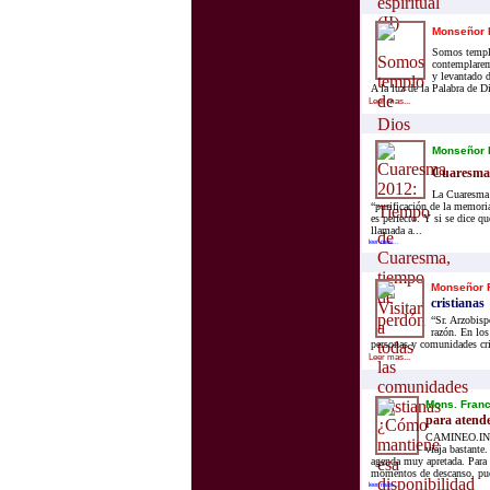
Monseñor 
Somos templo
contemplarem
y levantado d
A la luz de la Palabra de D
Leer mas...
Monseñor 
Cuaresma,
La Cuaresma e
“purificación de la memoria
es perfecto. Y si se dice qu
llamada a...
leer mas...
Monseñor F
cristianas
“Sr. Arzobisp
razón. En los
personas y comunidades cri
Leer mas...
Mons. Franc
para atende
CAMINEO.INFO
viaja bastante.
agenda muy apretada. Para s
momentos de descanso, pues
leer mas...