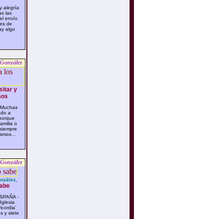
 alegría
s las
el envío
res de
ay algo
 González
sitar y
mos
 Muchas
ado a
 porque
amilia o
 siempre
smos...
 González
nzález,
sabe
SPAÑA -
Iglesia
icordia’
s y siete
...