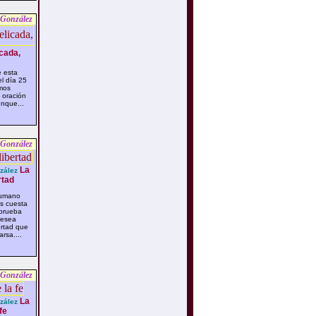
 González
cada,
 esta
l día 25
imos
 oración
nque...
 González
La
zález
rtad
humano
s cuesta
prueba
desea
ertad que
rsa....
 González
La
zález
fe