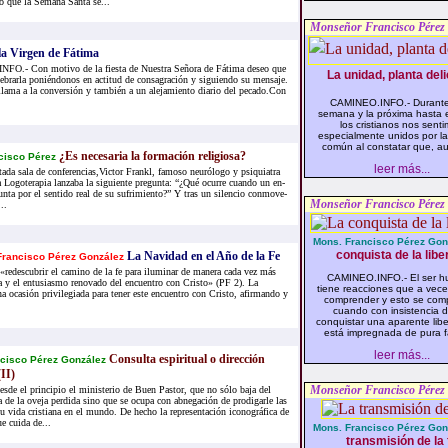
o que la Semana Santa se...
Monseñor Francisco Pérez
 la Virgen de Fátima
O.- Con motivo de la fiesta de Nuestra Señora de Fátima deseo que
La unidad, planta deli
brarla poniéndonos en actitud de consagración y siguiendo su mensaje.
lama a la conversión y también a un alejamiento diario del pecado.Con
CAMINEO.INFO.- Durante
semana y la próxima hasta e
los cristianos nos sent
especialmente unidos por la
común al constatar que, au
¿Es ne­ce­sa­ria la for­ma­ción re­li­gio­sa?
cis­co Pé­rez
leer más...
a­da sala de con­fe­ren­cias,Vic­tor Frankl, fa­mo­so neu­ró­lo­go y psi­quia­tra
 Lo­go­te­ra­pia lan­za­ba la si­guien­te pre­gun­ta: “¿Qué ocu­rre cuan­do un en­
un­ta por el sen­ti­do real de su su­fri­mien­to?” Y tras un si­len­cio con­mo­ve­
Monseñor Francisco Pérez
..
Mons. Francisco Pérez Gon
conquista de la libe
La Navidad en el Año de la Fe
rancisco Pérez González
redescubrir el camino de la fe para iluminar de manera cada vez más
CAMINEO.INFO.- El ser 
ría y el entusiasmo renovado del encuentro con Cristo» (PF 2). La
tiene reacciones que a vece
a ocasión privilegiada para tener este encuentro con Cristo, afirmando y
comprender y esto se com
cuando con insistencia 
conquistar una aparente lib
está impregnada de pura fa
leer más...
Consulta espiritual o dirección
cisco Pérez González
(II)
Monseñor Francisco Pérez
desde el principio el ministerio de Buen Pastor, que no sólo baja del
a de la oveja perdida sino que se ocupa con abnegación de prodigarle las
su vida cristiana en el mundo. De hecho la representación iconográfica de
 cuida de...
Mons. Francisco Pérez Gon
transmisión de la 