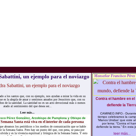
abattini, un ejemplo para el noviazgo
Monseñor Francisco Pérez
do a los santos que, con su ejemplo, nos ayudan a mirar la vida en su
Contra el hambre en el
e es la alegría de amar y sentirnos amados por Jesucristo que, con su
 don de la santidad. La santidad no es un acto devocional más o menos
defiende la Tierra
atado al sentimiento del que desea ser...
Leer más...
CAMINEO.INFO.- Durante
tiempo celebramos la cam
isco Pérez González, Arzobispo de Pamplona y Obispo de
‘Manos Unidas’ que este añ
Semana Santa está viva en el interior de cada persona
por lema: “Contra el ha
que abramos los periódicos o los medios de comunicación que se hable
defiende la tierra.” En esta j
r la Semana Santa. Pero hay un punto del que, con pena, se pasa por
s olvida y es la vivencia espiritual y litúrgica de la Semana Santa. Y esto
leer más...