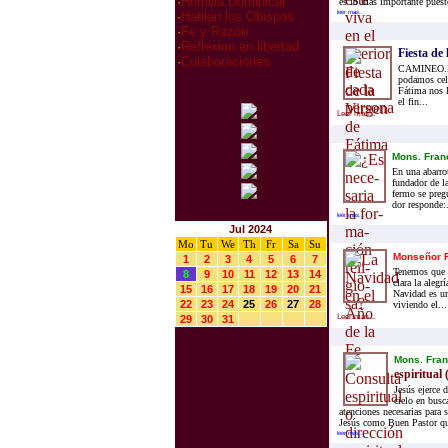
·
Homilia Dominical
es lo más importante puest
leer mas...
·
Hablan los Obispos
·
Fe y Razón
·
Reflexion en libertad
Fiesta de
·
Colaboraciones
CAMINEO.INF
podamos cele
Fátima nos l
el fin...
Leer mas...
Mons. Fran­
En una aba­rro­t
fun­da­dor de la
fer­mo se pre­g
dor res­pon­de:.
leer mas...
Jul 2024
Mo
Tu
We
Th
Fr
Sa
Su
Monseñor F
1
2
3
4
5
6
7
Tenemos que «
8
9
10
11
12
13
14
clara la aleg
15
16
17
18
19
20
21
Navidad es un
22
23
24
25
26
27
28
viviendo el...
Leer mas...
29
30
31
Mons. Fran
espiritual 
Jesús ejerce 
cielo en busc
atenciones necesarias para 
Jesús como Buen Pastor que
leer mas...