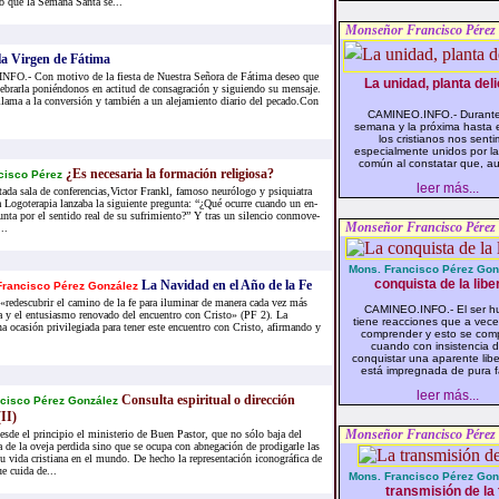
o que la Semana Santa se...
Monseñor Francisco Pérez
 la Virgen de Fátima
O.- Con motivo de la fiesta de Nuestra Señora de Fátima deseo que
La unidad, planta deli
brarla poniéndonos en actitud de consagración y siguiendo su mensaje.
lama a la conversión y también a un alejamiento diario del pecado.Con
CAMINEO.INFO.- Durante
semana y la próxima hasta e
los cristianos nos sent
especialmente unidos por la
común al constatar que, au
¿Es ne­ce­sa­ria la for­ma­ción re­li­gio­sa?
cis­co Pé­rez
leer más...
a­da sala de con­fe­ren­cias,Vic­tor Frankl, fa­mo­so neu­ró­lo­go y psi­quia­tra
 Lo­go­te­ra­pia lan­za­ba la si­guien­te pre­gun­ta: “¿Qué ocu­rre cuan­do un en­
un­ta por el sen­ti­do real de su su­fri­mien­to?” Y tras un si­len­cio con­mo­ve­
Monseñor Francisco Pérez
..
Mons. Francisco Pérez Gon
conquista de la libe
La Navidad en el Año de la Fe
rancisco Pérez González
redescubrir el camino de la fe para iluminar de manera cada vez más
CAMINEO.INFO.- El ser 
ría y el entusiasmo renovado del encuentro con Cristo» (PF 2). La
tiene reacciones que a vece
a ocasión privilegiada para tener este encuentro con Cristo, afirmando y
comprender y esto se com
cuando con insistencia 
conquistar una aparente lib
está impregnada de pura fa
leer más...
Consulta espiritual o dirección
cisco Pérez González
(II)
Monseñor Francisco Pérez
desde el principio el ministerio de Buen Pastor, que no sólo baja del
a de la oveja perdida sino que se ocupa con abnegación de prodigarle las
su vida cristiana en el mundo. De hecho la representación iconográfica de
 cuida de...
Mons. Francisco Pérez Gon
transmisión de la 