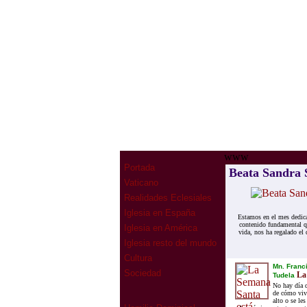
www
Portada
Beata Sandra S
Vaticano
Realidades Eclesiales
Iglesia en España
Estamos en el mes dedica
contenido fundamental qu
Iglesia en América
vida, nos ha regalado el
Iglesia resto del mundo
Cultura
Mn. Franc
Sociedad
La 
Tudela
No hay día 
de cómo vivi
alto o se le