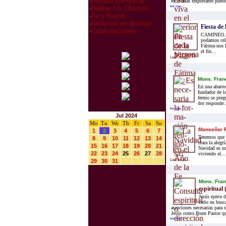
·
Homilia Dominical
es lo más importante puest
leer mas...
·
Hablan los Obispos
·
Fe y Razón
·
Reflexion en libertad
Fiesta de
·
Colaboraciones
CAMINEO.INF
podamos cele
Fátima nos l
el fin...
Leer mas...
Mons. Fran­
En una aba­rro­t
fun­da­dor de la
fer­mo se pre­g
dor res­pon­de:.
leer mas...
Jul 2024
Mo
Tu
We
Th
Fr
Sa
Su
Monseñor F
1
2
3
4
5
6
7
Tenemos que «
8
9
10
11
12
13
14
clara la aleg
15
16
17
18
19
20
21
Navidad es un
22
23
24
25
26
27
28
viviendo el...
Leer mas...
29
30
31
Mons. Fran
espiritual 
Jesús ejerce 
cielo en busc
atenciones necesarias para 
Jesús como Buen Pastor que
leer mas...