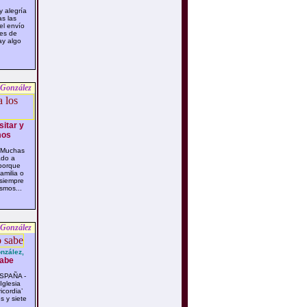
 alegría
s las
el envío
res de
ay algo
 González
sitar y
mos
 Muchas
ado a
 porque
amilia o
 siempre
smos...
 González
nzález,
sabe
SPAÑA -
Iglesia
icordia’
s y siete
...