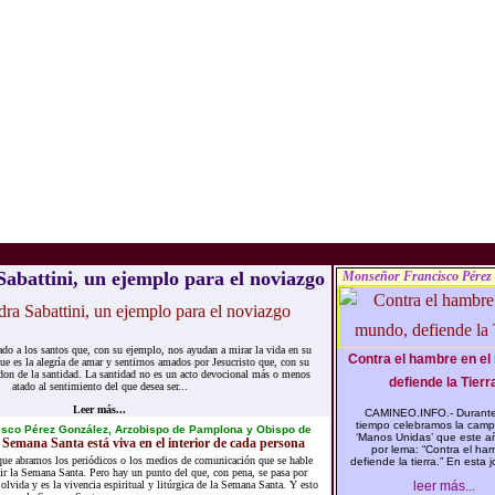
abattini, un ejemplo para el noviazgo
Monseñor Francisco Pérez
do a los santos que, con su ejemplo, nos ayudan a mirar la vida en su
Contra el hambre en el
e es la alegría de amar y sentirnos amados por Jesucristo que, con su
 don de la santidad. La santidad no es un acto devocional más o menos
defiende la Tierra
atado al sentimiento del que desea ser...
Leer más...
CAMINEO.INFO.- Durante
tiempo celebramos la cam
isco Pérez González, Arzobispo de Pamplona y Obispo de
‘Manos Unidas’ que este añ
Semana Santa está viva en el interior de cada persona
por lema: “Contra el ha
que abramos los periódicos o los medios de comunicación que se hable
defiende la tierra.” En esta j
r la Semana Santa. Pero hay un punto del que, con pena, se pasa por
s olvida y es la vivencia espiritual y litúrgica de la Semana Santa. Y esto
leer más...