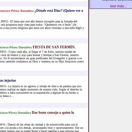
leer más...
¿Dónde está Dios? (Quiero ver a
ancisco Pérez González
FO.- El lema que este año hemos escogido para la Jornada del
una propuesta muy clara para todos: “Queremos ver a Jesús” (Jn
nta a una joven religiosa que mira con amor cristiano a una niña frágil y
FIESTA DE SAN FERMÍN.
ncisco Pérez González
.- Como cada año, al llegar el 7 de Julio, nuestra ciudad de
iste de blanco y rojo para honrar y festejar a San Fermín, nuestro
o. En él encontramos un gran predicador del Evangelio y gracias a su
tros también confiamos en Dios y creemos en su Hijo Jesucristo como
as injurias
.- La injuria es un agravio y ultraje de obra o de palabra que nos
emos realizar en algún momento de nuestra vida. Según el derecho la
 delito o falta consistente en la imputación a alguien de un hecho o
u fama o...
Dar buen consejo a quien lo
cisco Pérez González
- Dentro de las obras de caridad y de misericordia para con el
iere a la ayuda a los demás, aconsejando bien y oportunamente. Dar un
ante puesto que se puede llegar a hacer cambiar a una persona que