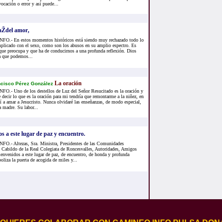
cación o error y así puede...
íaŽdel amor,
.- En estos momentos históricos está siendo muy rechazado todo lo
mplicado con el sexo, como son los abusos en su amplio espectro. Es
que preocupa y que ha de conducirnos a una profunda reflexión. Dios
a que podemos...
La oración
cisco Pérez González
.- Uno de los destellos de Luz del Señor Resucitado es la oración y
e decir lo que es la oración para mi tendría que remontarme a la niñez, en
í a amar a Jesucristo. Nunca olvidaré las enseñanzas, de modo especial,
 madre. Su labor...
os a este lugar de paz y encuentro.
.- Altezas, Sra. Ministra, Presidentes de las Comunidades
 Cabildo de la Real Colegiata de Roncesvalles, Autoridades, Amigos
envenidos a este lugar de paz, de encuentro, de honda y profunda
oliza la puerta de acogida de miles y...