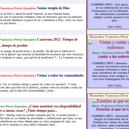
CAMINEO.INFO.- Con gozo y
Somos templo de Dios
se va celebrando en toda
Francisco Pérez González
Parroquias y en la Diócesis 
s de Dios y ahora de modo especial, en esta Semana Santa,
de catequistas y profeso
os que la Salvación verdadera viene de Jesucristo que nos ha redimido
religión y todo porque si h
el pecado dándonos la gracia de ser y pertenecer a Dios, como sus hijos.
que...
ios que hemos...
leer más...
Monseñor Francisco Pérez
Cuaresma 2012: Tiempo de
Francisco Pérez González
 tiempo de perdón
s tiempo de purificación y de perdón. De ahí que se hable de la
Vi
Mons. Francisco Perez
 de la Iglesia” que muestra la humildad de reconocer que sólo Jesucristo
cuidar a los enfer
e la Iglesia es santa, ¿por qué ha de purificarse? 1.- La Cuaresma es una
CAMINEO.INFO / Navarra.-
veces nos hemos acerc
consolar enfermos o bien
eran miembros de nuestra f
Visitar a todas las comunidades
rancisco Pérez González
bien porque eran amigos y
nos han embargado los mi
o: Ud. se confiesa obispo y pastor de ‘todos los navarros’. Y tiene
leer más...
 tres años que lleva en la diócesis ¿cuántas veces ha visitado a todas las
stianas, que le han sido encomendadas? ¿Sabe...
Monseñor Francisco Pérez
¿Cómo mantiene esa disponibilidad
Mons. Francisco Pérez Go
iso Pérez González
Enseñar al que no 
r a tantas cosas? ¿Tiene tiempo para...
.- Muchas veces he podido constatar que Ud. se mueve mucho y
CAMINEO.INFO.- Navarra/E
 He leído en La Verdad las actividades y celebraciones que tiene; es una
Según el Catecismo de la 
obrellevar ese ritmo deberá tener un cierto programa de vida, con
Católica las ‘obras de miser
 de lo contrario es muy difícil mantener cierto...
son catorce, siete espirituale
corporales. La primera