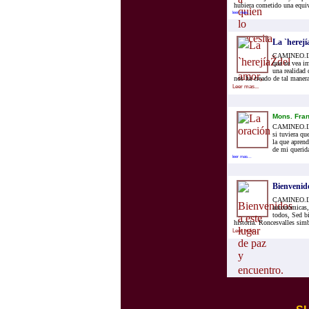
hubiera cometido una equivo
leer mas...
La `herej
CAMINEO.INFO
que se vea i
una realidad 
nos ha creado de tal maner
Leer mas...
Mons. Fran
CAMINEO.INFO
si tuviera qu
la que aprend
de mi querida
leer mas...
Bienvenid
CAMINEO.INFO
autonómicas,
todos, Sed bi
historia. Roncesvalles simb
Leer mas...