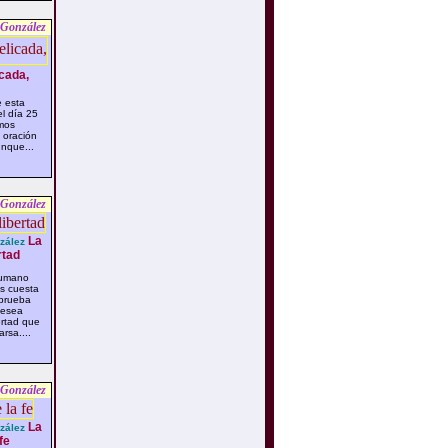
 González
cada,
 esta
l día 25
imos
 oración
nque...
 González
La
zález
rtad
humano
s cuesta
prueba
desea
ertad que
rsa....
 González
La
zález
fe