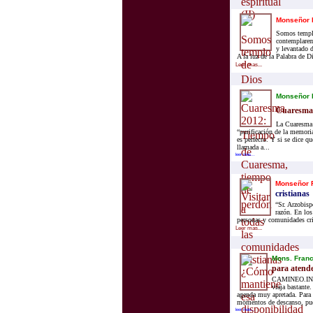
Monseñor 
Somos templo
contemplarem
y levantado d
A la luz de la Palabra de D
Leer mas...
Monseñor 
Cuaresma,
La Cuaresma e
“purificación de la memoria
es perfecto. Y si se dice qu
llamada a...
leer mas...
Monseñor F
cristianas
“Sr. Arzobisp
razón. En los
personas y comunidades cri
Leer mas...
Mons. Franc
para atende
CAMINEO.INFO
viaja bastante.
agenda muy apretada. Para s
momentos de descanso, pues
leer mas...