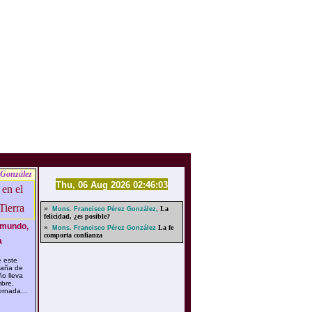
 González
Thu, 06 Aug 2026 02:46:03
»
La
Mons. Francisco Pérez González,
felicidad, ¿es posible?
 mundo,
»
La fe
Mons. Francisco Pérez González
comporta confianza

 este
paña de
o lleva
mbre,
ornada...