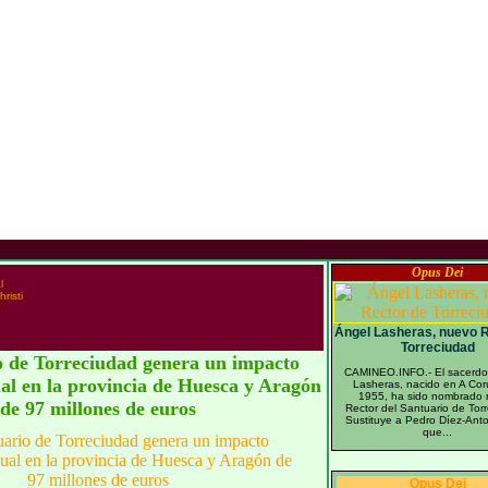
Opus Dei
l
risti
Ángel Lasheras, nuevo R
Torreciudad
o de Torreciudad genera un impacto
CAMINEO.INFO.- El sacerdo
al en la provincia de Huesca y Aragón
Lasheras, nacido en A Co
1955, ha sido nombrado
de 97 millones de euros
Rector del Santuario de Tor
Sustituye a Pedro Díez-Ant
que...
Opus Dei