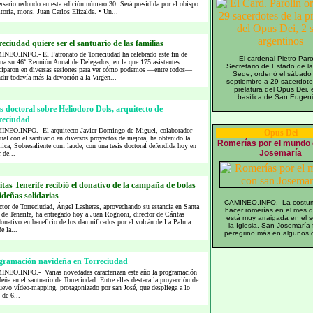
rsario redondo en esta edición número 30. Será presidida por el obispo
toria, mons. Juan Carlos Elizalde. • Un...
eciudad quiere ser el santuario de las familias
NEO.INFO.- El Patronato de Torreciudad ha celebrado este fin de
El cardenal Pietro Paro
na su 46ª Reunión Anual de Delegados, en la que 175 asistentes
Secretario de Estado de l
iciparon en diversas sesiones para ver cómo podemos —entre todos—
Sede, ordenó el sábado
dir todavía más la devoción a la Virgen...
septiembre a 29 sacerdote
prelatura del Opus Dei, 
basílica de San Eugeni
s doctoral sobre Heliodoro Dols, arquitecto de
reciudad
NEO.INFO.- El arquitecto Javier Domingo de Miguel, colaborador
Opus Dei
ual con el santuario en diversos proyectos de mejora, ha obtenido la
Romerías por el mundo
ica, Sobresaliente cum laude, con una tesis doctoral defendida hoy en
Josemaría
 de...
tas Tenerife recibió el donativo de la campaña de bolas
ideñas solidarias
CAMINEO.INFO.- La costu
ctor de Torreciudad, Ángel Lasheras, aprovechando su estancia en Santa
hacer romerías en el mes 
de Tenerife, ha entregado hoy a Juan Rognoni, director de Cáritas
está muy arraigada en el 
donativo en beneficio de los damnificados por el volcán de La Palma.
la Iglesia. San Josemaría
e la...
peregrino más en algunos d
gramación navideña en Torreciudad
NEO.INFO.- Varias novedades caracterizan este año la programación
eña en el santuario de Torreciudad. Entre ellas destaca la proyección de
uevo vídeo-mapping, protagonizado por san José, que despliega a lo
 de 6...