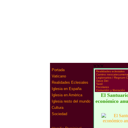
www
Portada
·
Realidades eclesiales
·
Camino neocatecumena
Vaticano
·
Legionarios / Regnum Ch
·
Opus Dei
Realidades Eclesiales
·
Taizé
·
Focolares
Iglesia en España
·
Comunión y liberación
El Santuari
Iglesia en América
económico anu
Iglesia resto del mundo
Cultura
Sociedad