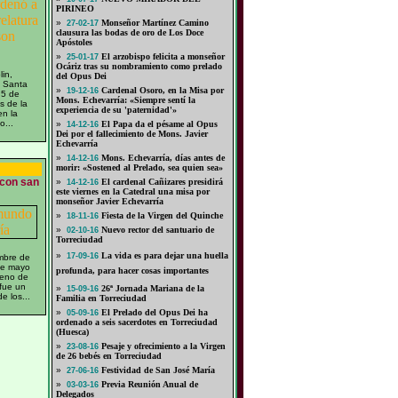
PIRINEO
»
Monseñor Martínez Camino
27-02-17
clausura las bodas de oro de Los Doce
Apóstoles
»
El arzobispo felicita a monseñor
25-01-17
Ocáriz tras su nombramiento como prelado
lin,
del Opus Dei
a Santa
»
Cardenal Osoro, en la Misa por
19-12-16
 5 de
Mons. Echevarría: «Siempre sentí la
s de la
experiencia de su 'paternidad'»
en la
o...
»
El Papa da el pésame al Opus
14-12-16
Dei por el fallecimiento de Mons. Javier
Echevarría
»
Mons. Echevarría, días antes de
14-12-16
morir: «Sostened al Prelado, sea quien sea»
 con san
»
El cardenal Cañizares presidirá
14-12-16
este viernes en la Catedral una misa por
monseñor Javier Echevarría
»
Fiesta de la Virgen del Quinche
18-11-16
»
Nuevo rector del santuario de
02-10-16
Torreciudad
»
La vida es para dejar una huella
17-09-16
mbre de
de mayo
profunda, para hacer cosas importantes
seno de
 fue un
»
26ª Jornada Mariana de la
15-09-16
e los...
Familia en Torreciudad
»
El Prelado del Opus Dei ha
05-09-16
ordenado a seis sacerdotes en Torreciudad
(Huesca)
»
Pesaje y ofrecimiento a la Virgen
23-08-16
de 26 bebés en Torreciudad
»
Festividad de San José María
27-06-16
»
Previa Reunión Anual de
03-03-16
Delegados