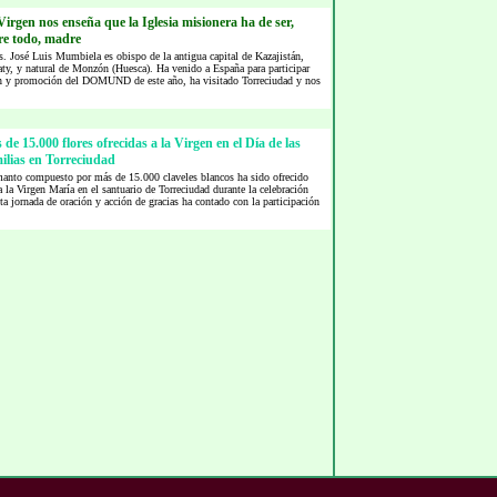
irgen nos enseña que la Iglesia misionera ha de ser,
re todo, madre
. José Luis Mumbiela es obispo de la antigua capital de Kazajistán,
ty, y natural de Monzón (Huesca). Ha venido a España para participar
ión y promoción del DOMUND de este año, ha visitado Torreciudad y nos
de 15.000 flores ofrecidas a la Virgen en el Día de las
ilias en Torreciudad
anto compuesto por más de 15.000 claveles blancos ha sido ofrecido
 la Virgen María en el santuario de Torreciudad durante la celebración
ta jornada de oración y acción de gracias ha contado con la participación