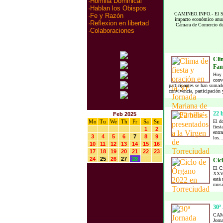
·
Homilia Dominical
·
Hablan los Obispos
CAMINEO.INFO.- El Sant
·
Fe y Razón
impacto económico anual
·
Reflexion en libertad
Cámara de Comercio de 
·
Colaboraciones
Clim
Fam
Hoy 
conv
participantes se han sumado
convivencia, participación y
22 
Feb 2025
Mo
Tu
We
Th
Fr
Sa
Su
El do
fiest
1
2
entra
3
4
5
6
7
8
9
los..
10
11
12
13
14
15
16
17
18
19
20
21
22
23
24
25
26
27
28
Cic
El Ci
XXVI
está 
musi
30ª
CAMI
Jorn