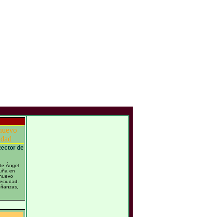
ector de
te Ángel
ruña en
 nuevo
reciudad.
oñanzas,