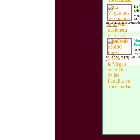
La V
sob
Mons
Alma
en los actos de presentac
cuenta en...
Más 
Fam
Un m
hoy a
del Día de las Familias. Es
a...