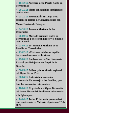
»
Apertura de la Puerta Santa en
16-12-15
Torreciudad
»
Fiesta con familias inmigrantes
25-11-15
de Ecuador
»
Presentación en Lugo de la
03-11-15
edición en gallego de Conversaciones con
Mons. Escrivá de Balaguer
»
Jornada Mariana de los
04-10-15
Deportistas
»
Miles de personas piden en
05-09-15
Torreciudad por los refugiados y el Sínodo
de la Familia
»
25ª Jornada Mariana de la
03-09-15
Familia en Torreciudad
»
«Vivir con miedos te impide
23-07-15
hacer muchas cosas en la vida»
»
La devoción de San Josemaría
29-06-15
Escrivá por Relojerico, su Ángel de la
Guarda
»
Fallece primer vicario regional
30-05-15
del Opus Dei en Perú
»
Entrevista a monseñor
30-04-15
Echevarría: Un consejo a las familias, que
lean las animantes catequesis...
»
El prelado del Opus Dei resalta
18-04-15
del beato Álvaro del Portillo su saber servir
a la Iglesia por...
»
Javier Echevarría pronunciará
14-04-15
una conferencia en Valencia el próximo 17 de
abril