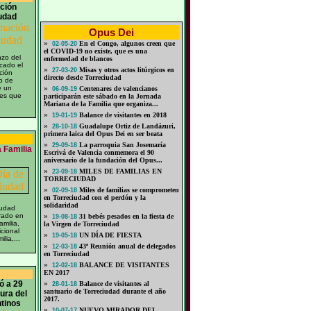
ación
udad
Opus Dei
»
En el Congo, algunos creen que
02-05-20
el COVID-19 no existe, que es una
zo del
enfermedad de blancos
cado el
»
Misas y otros actos litúrgicos en
27-03-20
ción
directo desde Torreciudad
o de
e un
»
Centenares de valencianos
06-09-19
les que
participarán este sábado en la Jornada
Mariana de la Familia que organiza...
»
Balance de visitantes en 2018
19-01-19
»
Guadalupe Ortiz de Landázuri,
28-10-18
primera laica del Opus Dei en ser beata
»
La parroquia San Josemaría
29-09-18
a Familia
Escrivá de Valencia conmemora el 90
aniversario de la fundación del Opus...
»
MILES DE FAMILIAS EN
23-09-18
TORRECIUDAD
»
Miles de familias se comprometen
02-09-18
en Torreciudad con el perdón y la
solidaridad
iudad
rado en
»
31 bebés pesados en la fiesta de
19-08-18
amilia,
la Virgen de Torreciudad
icional
»
UN DÍA DE FIESTA
19-05-18
lia,...
»
43ª Reunión anual de delegados
12-03-18
en Torreciudad
»
BALANCE DE VISITANTES
12-02-18
EN 2017
ó a 29
»
Balance de visitantes al
28-01-18
santuario de Torreciudad durante el año
ura del
2017.
ntinos
»
NUEVO MIRADOR DEL
10-07-17