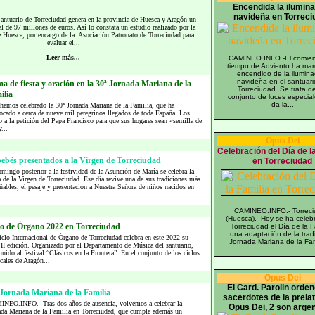
Encendida la ilumin
navideña en Torreci
uario de Torreciudad genera en la provincia de Huesca y Aragón un
 de 97 millones de euros. Así lo constata un estudio realizado por la
Huesca, por encargo de la Asociación Patronato de Torreciudad para
evaluar el...
Leer más...
CAMINEO.INFO.-El comien
tiempo de Adviento ha mar
encendido de la ilumina
navideña en el santuari
a de fiesta y oración en la 30ª Jornada Mariana de la
Torreciudad. Se trata d
ilia
conjunto de luces especia
da la...
hemos celebrado la 30ª Jornada Mariana de la Familia, que ha
ocado a cerca de nueve mil peregrinos llegados de toda España. Los
 a la petición del Papa Francisco para que sus hogares sean «semilla de
...
Opus Dei
Celebración del Día de l
bebés presentados a la Virgen de Torreciudad
en Torreciudad
mingo posterior a la festividad de la Asunción de María se celebra la
a de la Virgen de Torreciudad. Ese día revive una de sus tradiciones más
ñables, el pesaje y presentación a Nuestra Señora de niños nacidos en
.
CAMINEO.INFO.- Torrec
(Huesca).- Hoy se ha celeb
lo de Órgano 2022 en Torreciudad
Torreciudad el Día de la F
una adaptación de la trad
clo Internacional de Órgano de Torreciudad celebra en este 2022 su
Jornada Mariana de la Fami
I edición. Organizado por el Departamento de Música del santuario,
unido al festival “Clásicos en la Frontera”. En el conjunto de los ciclos
cales de Aragón...
Opus Dei
El Card. Parolin orden
 Jornada Mariana de la Familia
sacerdotes de la prelat
NEO.INFO.- Tras dos años de ausencia, volvemos a celebrar la
Opus Dei, 2 son arge
ada Mariana de la Familia en Torreciudad, que cumple además un