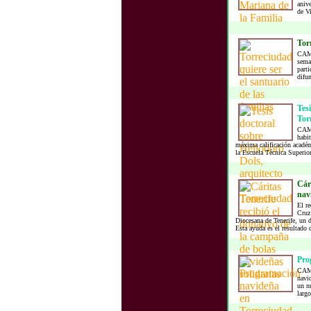
anive
de Vi
Torr
CAMI
sema
part
difun
Tesi
Tor
CAMI
habit
máxima calificación académ
la Escuela Técnica Superior
Cári
nav
El re
Cruz 
Diocesana de Tenerife, un 
Esta ayuda es el resultado d
Pro
CAMI
navid
un n
largo