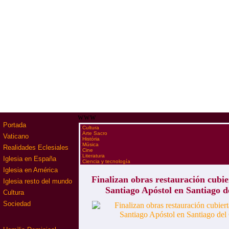
www
Portada
·
Cultura
·
Arte Sacro
Vaticano
·
História
·
Música
Realidades Eclesiales
·
Cine
·
Literatura
Iglesia en España
·
Ciencia y tecnología
Iglesia en América
Finalizan obras restauración cubie
Iglesia resto del mundo
Santiago Apóstol en Santiago 
Cultura
Sociedad