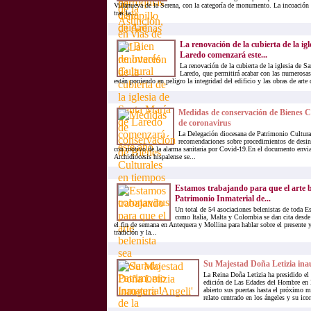
Villanueva de la Serena, con la categoría de monumento. La incoación 
tras la...
La renovación de la cubierta de la ig
Laredo comenzará este...
La renovación de la cubierta de la iglesia de S
Laredo, que permitirá acabar con las numerosa
están poniendo en peligro la integridad del edificio y las obras de arte 
Medidas de conservación de Bienes C
de coronavirus
La Delegación diocesana de Patrimonio Cultural
recomendaciones sobre procedimientos de desin
con motivo de la alarma sanitaria por Covid-19.En el documento enviad
Archidiócesis hispalense se...
Estamos trabajando para que el arte b
Patrimonio Inmaterial de...
Un total de 54 asociaciones belenistas de toda E
como Italia, Malta y Colombia se dan cita desde 
el fin de semana en Antequera y Mollina para hablar sobre el presente y
tradición y la...
Su Majestad Doña Letizia ina
La Reina Doña Letizia ha presidido el
edición de Las Edades del Hombre en 
abierto sus puertas hasta el próximo 
relato centrado en los ángeles y su icon