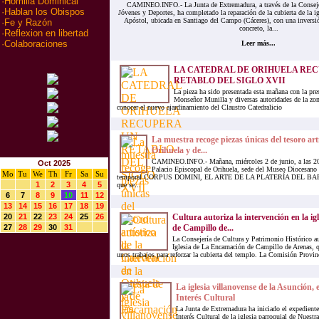
·
Homilia Dominical
CAMINEO.INFO.- La Junta de Extremadura, a través de la Conseje
·
Hablan los Obispos
Jóvenes y Deportes, ha completado la reparación de la cubierta de la i
Apóstol, ubicada en Santiago del Campo (Cáceres), con una inversi
·
Fe y Razón
concreto, la...
·
Reflexion en libertad
·
Colaboraciones
Leer más...
LA CATEDRAL DE ORIHUELA RE
RETABLO DEL SIGLO XVII
La pieza ha sido presentada esta mañana con la pre
Monseñor Munilla y diversas autoridades de la zo
conocer el nuevo ajardinamiento del Claustro Catedralicio
La muestra recoge piezas únicas del tesoro art
Orihuela y de...
CAMINEO.INFO.- Mañana, miércoles 2 de junio, a las 20:
Oct 2025
Palacio Episcopal de Orihuela, sede del Museo Diocesano 
Mo
Tu
We
Th
Fr
Sa
Su
temporal CORPUS DOMINI, EL ARTE DE LA PLATERÍA DEL 
1
2
3
4
5
que se...
6
7
8
9
10
11
12
13
14
15
16
17
18
19
20
21
22
23
24
25
26
Cultura autoriza la intervención en la ig
27
28
29
30
31
de Campillo de...
La Consejería de Cultura y Patrimonio Histórico aut
Iglesia de La Encarnación de Campillo de Arenas, q
unos trabajos para reforzar la cubierta del templo. La Comisión Provin
La iglesia villanovense de la Asunción, 
Interés Cultural
La Junta de Extremadura ha iniciado el expediente
Interés Cultural de la iglesia parroquial de Nuest