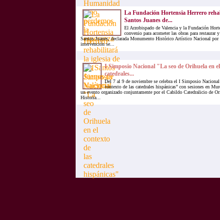
La Fundación Hortensia Herrero rehabil
Santos Juanes de...
El Arzobispado de Valencia y la Fundación Hort
convenio para acometer las obras para restaurar y 
Santos Juanes, declarada Monumento Histórico Artístico Nacional por
intervención se...
I Simposio Nacional "La seo de Orihuela en el
catedrales...
Del 7 al 9 de noviembre se celebra el I Simposio Nacional
contexto de las catedrales hispánicas” con sesiones en Mur
un evento organizado conjuntamente por el Cabildo Catedralicio de Or
Historia...