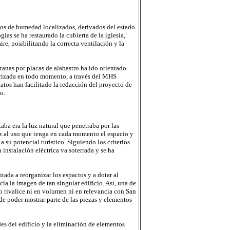
os de humedad localizados, derivados del estado
ías se ha restaurado la cubierta de la iglesia,
re, posibilitando la correcta ventilación y la
entanas por placas de alabastro ha ido orientado
orizada en todo momento, a través del MHS
atos han facilitado la redacción del proyecto de
o.
aba era la luz natural que penetraba por las
luz al uso que tenga en cada momento el espacio y
 su potencial turístico. Siguiendo los criterios
nstalación eléctrica va soterrada y se ha
tada a reorganizar los espacios y a dotar al
cia la imagen de tan singular edificio. Así, una de
no rivalice ni en volumen ni en relevancia con San
nde poder mostrar parte de las piezas y elementos
s del edificio y la eliminación de elementos