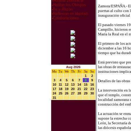
·
Homilia Dominical
·
Hablan los Obispos
Zamora/ESPAÑA.- El t
·
Fe y Razón
puertas al culto con 
·
Reflexion en libertad
inauguración oficial 
·
Colaboraciones
El pasado viernes 19 
Campillo, hicieron e
María la Real en el 
El primero de los act
diciembre a las 16 h
tiempo que ha durado
Está previsto que pro
las obras de restaura
Aug 2026
instituciones implica
Mo
Tu
We
Th
Fr
Sa
Su
1
2
3
4
5
6
7
8
9
Detalles de las obras
10
11
12
13
14
15
16
17
18
19
20
21
22
23
La intervención en la
24
25
26
27
28
29
30
que el templo, constr
31
localidad zamorana d
construcción del em
La actuación se enma
supone la estrecha co
León, la Secretaría d
las diócesis español