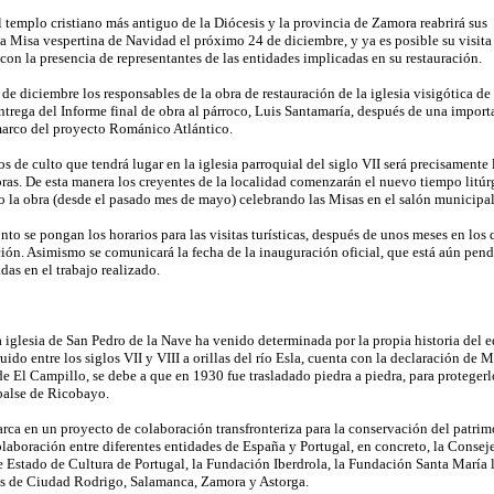
emplo cristiano más antiguo de la Diócesis y la provincia de Zamora reabrirá sus
la Misa vespertina de Navidad el próximo 24 de diciembre, y ya es posible su visita
con la presencia de representantes de las entidades implicadas en su restauración.
de diciembre los responsables de la obra de restauración de la iglesia visigótica de
ntrega del Informe final de obra al párroco, Luis Santamaría, después de una import
marco del proyecto Románico Atlántico.
os de culto que tendrá lugar en la iglesia parroquial del siglo VII será precisament
oras. De esta manera los creyentes de la localidad comenzarán el nuevo tiempo litúr
 la obra (desde el pasado mes de mayo) celebrando las Misas en el salón municipal
nto se pongan los horarios para las visitas turísticas, después de unos meses en los q
ción. Asimismo se comunicará la fecha de la inauguración oficial, que está aún pend
das en el trabajo realizado.
 iglesia de San Pedro de la Nave ha venido determinada por la propia historia del e
uido entre los siglos VII y VIII a orillas del río Esla, cuenta con la declaración d
e El Campillo, se debe a que en 1930 fue trasladado piedra a piedra, para protegerl
balse de Ricobayo.
rca en un proyecto de colaboración transfronteriza para la conservación del patrim
laboración entre diferentes entidades de España y Portugal, en concreto, la Conseje
e Estado de Cultura de Portugal, la Fundación Iberdrola, la Fundación Santa María l
as de Ciudad Rodrigo, Salamanca, Zamora y Astorga.