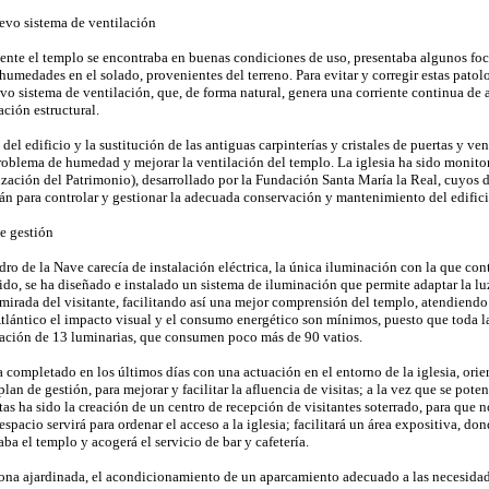
evo sistema de ventilación
nte el templo se encontraba en buenas condiciones de uso, presentaba algunos foc
 humedades en el solado, provenientes del terreno. Para evitar y corregir estas patolog
 sistema de ventilación, que, de forma natural, genera una corriente continua de ai
ción estructural.
 del edificio y la sustitución de las antiguas carpinterías y cristales de puertas y v
problema de humedad y mejorar la ventilación del templo. La iglesia ha sido monit
zación del Patrimonio), desarrollado por la Fundación Santa María la Real, cuyos d
rán para controlar y gestionar la adecuada conservación y mantenimiento del edifici
e gestión
dro de la Nave carecía de instalación eléctrica, la única iluminación con la que cont
tido, se ha diseñado e instalado un sistema de iluminación que permite adaptar la 
mirada del visitante, facilitando así una mejor comprensión del templo, atendiendo a
lántico el impacto visual y el consumo energético son mínimos, puesto que toda la i
alación de 13 luminarias, que consumen poco más de 90 vatios.
 completado en los últimos días con una actuación en el entorno de la iglesia, orien
an de gestión, para mejorar y facilitar la afluencia de visitas; a la vez que se poten
tas ha sido la creación de un centro de recepción de visitantes soterrado, para que 
espacio servirá para ordenar el acceso a la iglesia; facilitará un área expositiva, do
aba el templo y acogerá el servicio de bar y cafetería.
ona ajardinada, el acondicionamiento de un aparcamiento adecuado a las necesidade