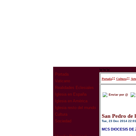
www
Portada
::
::
Portada
Cultura
Arte
Vaticano
Realidades Eclesiales
Iglesia en España
Enviar por @
Iglesia en América
Iglesia resto del mundo
Cultura
San Pedro de l
Sociedad
Tue, 23 Dec 2014 22:0
MCS DIOCESIS DE