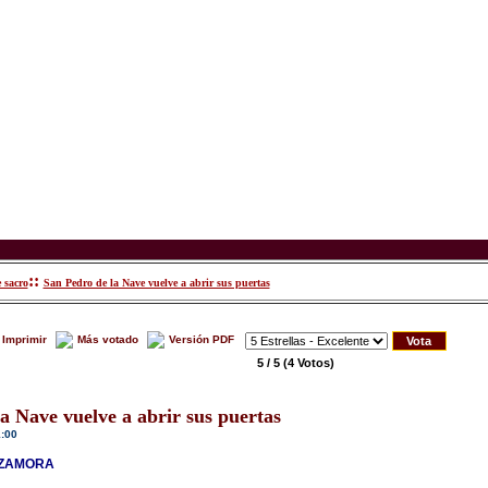
::
 sacro
San Pedro de la Nave vuelve a abrir sus puertas
Imprimir
Más votado
Versión PDF
5 / 5
(4 Votos)
a Nave vuelve a abrir sus puertas
1:00
 ZAMORA