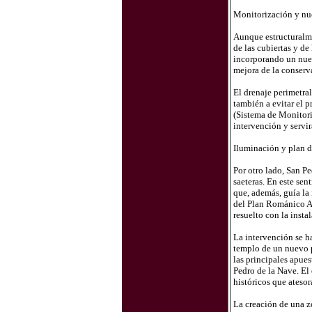
Monitorización y nu
Aunque estructuralme
de las cubiertas y de
incorporando un nuevo
mejora de la conserva
El drenaje perimetral
también a evitar el 
(Sistema de Monitori
intervención y servi
Iluminación y plan d
Por otro lado, San Pe
saeteras. En este sen
que, además, guía la 
del Plan Románico At
resuelto con la inst
La intervención se ha
templo de un nuevo pl
las principales apues
Pedro de la Nave. El 
históricos que atesor
La creación de una z