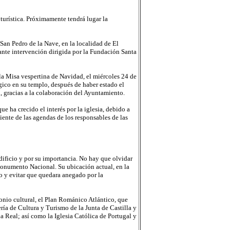
 turística. Próximamente tendrá lugar la
 San Pedro de la Nave, en la localidad de El
ante intervención dirigida por la Fundación Santa
e la Misa vespertina de Navidad, el miércoles 24 de
gico en su templo, después de haber estado el
, gracias a la colaboración del Ayuntamiento.
ue ha crecido el interés por la iglesia, debido a
iente de las agendas de los responsables de las
dificio y por su importancia. No hay que olvidar
e Monumento Nacional. Su ubicación actual, en la
o y evitar que quedara anegado por la
onio cultural, el Plan Románico Atlántico, que
ría de Cultura y Turismo de la Junta de Castilla y
a Real; así como la Iglesia Católica de Portugal y