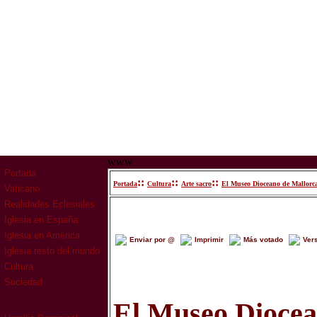
www
Portada
::
::
::
Portada
Cultura
Arte sacro
El Museo Dioceano de Mallorca
Vaticano
Realidades Eclesiales
Iglesia en España
Iglesia en América
Enviar por @
Imprimir
Más votado
Ver
Iglesia resto del mundo
Cultura
Sociedad
El Museo Diocea