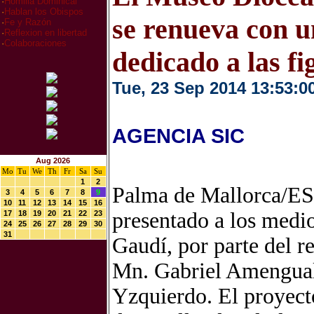
·
Homilia Dominical
·
Hablan los Obispos
se renueva con u
·
Fe y Razón
·
Reflexion en libertad
·
Colaboraciones
dedicado a las f
Tue, 23 Sep 2014 13:53:0
AGENCIA SIC
Aug 2026
Mo
Tu
We
Th
Fr
Sa
Su
1
2
Palma de Mallorca/ES
3
4
5
6
7
8
9
10
11
12
13
14
15
16
presentado a los medi
17
18
19
20
21
22
23
24
25
26
27
28
29
30
31
Gaudí, por parte del r
Mn. Gabriel Amengual
Yzquierdo. El proyect